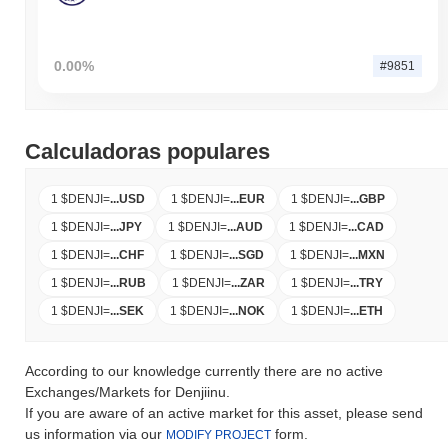
0.00%
#9851
Calculadoras populares
1 $DENJI
=
...
USD
1 $DENJI
=
...
EUR
1 $DENJI
=
...
GBP
1 $DENJI
=
...
JPY
1 $DENJI
=
...
AUD
1 $DENJI
=
...
CAD
1 $DENJI
=
...
CHF
1 $DENJI
=
...
SGD
1 $DENJI
=
...
MXN
1 $DENJI
=
...
RUB
1 $DENJI
=
...
ZAR
1 $DENJI
=
...
TRY
1 $DENJI
=
...
SEK
1 $DENJI
=
...
NOK
1 $DENJI
=
...
ETH
According to our knowledge currently there are no active
Exchanges/Markets for Denjiinu.
If you are aware of an active market for this asset, please send
us information via our
form.
MODIFY PROJECT