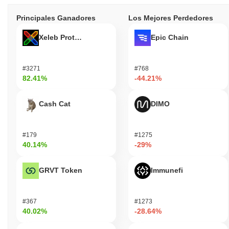
Principales Ganadores
Los Mejores Perdedores
Xeleb Protocol
Epic Chain
#3271
#768
82.41%
-44.21%
Cash Cat
DIMO
#179
#1275
40.14%
-29%
GRVT Token
Immunefi
#367
#1273
40.02%
-28.64%