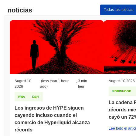
noticias
Todas las noticias
August 10
(less than 1 hour
,
3 min
August 10 2026
2026
ago)
leer
ROBINHOOD
RWA
DEFI
La cadena 
Los ingresos de HYPE siguen
récords mi
cayendo incluso cuando el
cayó un 72
comercio de Hyperliquid alcanza
Lee todo el artíc
récords