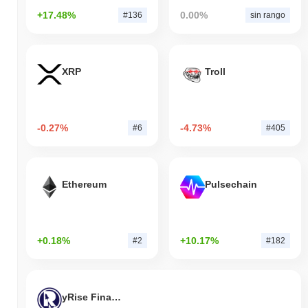
+17.48%
0.00%
#136
sin rango
XRP
Troll
-0.27%
-4.73%
#6
#405
Ethereum
Pulsechain
+0.18%
+10.17%
#2
#182
yRise Finance