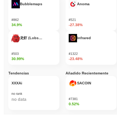
Bubblemaps
Anoma
#862
#521
34.9%
-27.38%
龙虾 (Lobster)
Infrared
#503
#1322
30.99%
-23.48%
Tendencias
Añadido Recientemente
XXXAi
SACOIN
no rank
no data
#7381
0.52%