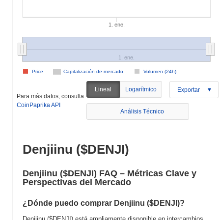
1. ene.
1. ene.
Price
Capitalización de mercado
Volumen (24h)
Lineal
Logarítmico
Exportar
Para más datos, consulta
CoinPaprika API
Análisis Técnico
Denjiinu ($DENJI)
Denjiinu ($DENJI) FAQ – Métricas Clave y
Perspectivas del Mercado
¿Dónde puedo comprar Denjiinu ($DENJI)?
Denjiinu ($DENJI) está ampliamente disponible en intercambios