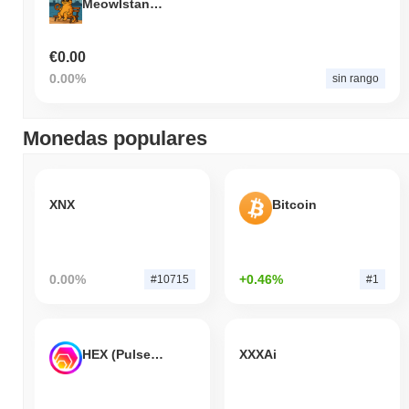
MeowIstanbul
€0.00
0.00%
sin rango
Monedas populares
XNX
Bitcoin
0.00%
+0.46%
#10715
#1
HEX (Pulsechain)
XXXAi