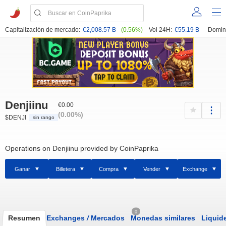
Capitalización de mercado:
€2,008.57 B
(0.56%)
Vol 24H:
€55.19 B
Domin
Denjiinu
€0.00
(0.00%)
$DENJI
sin rango
Operations on Denjiinu provided by CoinPaprika
Ganar
Billetera
Compra
Vender
Exchange
0
Resumen
Exchanges
/
Mercados
Monedas similares
Liquid