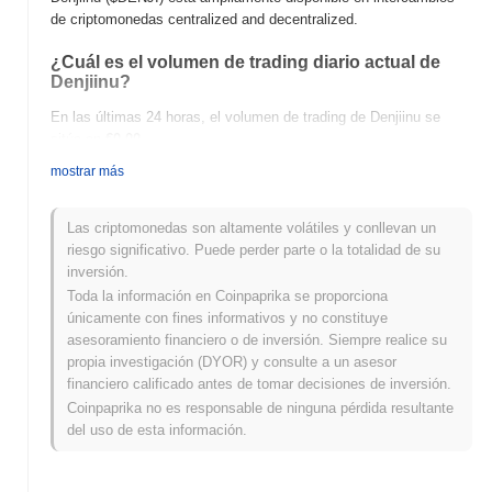
de criptomonedas centralized and decentralized.
¿Cuál es el volumen de trading diario actual de
Denjiinu?
En las últimas 24 horas, el volumen de trading de Denjiinu se
sitúa en
€0.00
.
mostrar más
¿Cuál es el historial del rango de precios de
Denjiinu?
Las criptomonedas son altamente volátiles y conllevan un
Máximo Histórico (ATH):
€0.009019
riesgo significativo. Puede perder parte o la totalidad de su
Mínimo Histórico (ATL):
€0.00
inversión.
Toda la información en Coinpaprika se proporciona
Denjiinu se negocia actualmente
~99.23%
por debajo de su ATH .
únicamente con fines informativos y no constituye
asesoramiento financiero o de inversión. Siempre realice su
¿Cómo se está desempeñando Denjiinu en
propia investigación (DYOR) y consulte a un asesor
comparación con el mercado cripto en general?
financiero calificado antes de tomar decisiones de inversión.
En los últimos 7 días, Denjiinu ha ganó
0.00%
, quedando por
Coinpaprika no es responsable de ninguna pérdida resultante
debajo del mercado cripto general que registró una ganancia del
del uso de esta información.
0.56%
. Esto indica un retraso temporal en la acción del precio de
$DENJI en relación con el impulso del mercado más amplio.