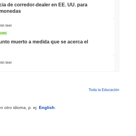
cia de corredor-dealer en EE. UU. para
tomonedas
min leer
TORS
nto muerto a medida que se acerca el
min leer
carrera bancaria para tokenizar depósitos
Toda la Educación
min leer
 otro idioma, p. ej.
English
.
es mientras el gigante logístico AZ-COM
tablecoin en yenes