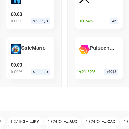
August 06 2026
(1 day ago)
,
3 min 
€0.00
BITCOIN
HACKERS
0.00%
+0.74%
sin rango
#6
Boltz Cerró Su Propio P
de IA Superaran a Su Eq
SafeMario
Pulsechain Bridged HEX (Pulsechain)
€0.00
0.00%
+21.22%
sin rango
#6098
P
1 CAROL
=
...
JPY
1 CAROL
=
...
AUD
1 CAROL
=
...
CAD
1 