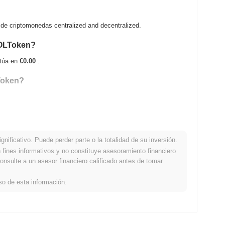
e criptomonedas centralized and decentralized.
ROLToken?
itúa en
€0.00
.
LToken?
H .
nificativo. Puede perder parte o la totalidad de su inversión.
ación con el mercado cripto en general?
fines informativos y no constituye asesoramiento financiero
onsulte a un asesor financiero calificado antes de tomar
bajo del mercado cripto general que registró una ganancia del
CAROL en relación con el impulso del mercado más amplio.
so de esta información.