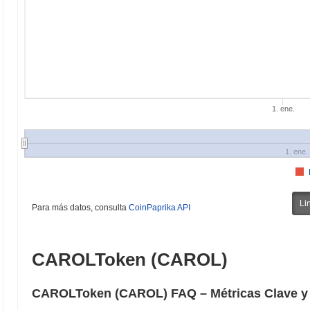
1. ene.
1. ene.
Li
Para más datos, consulta
CoinPaprika API
CAROLToken (CAROL)
CAROLToken (CAROL) FAQ – Métricas Clave y 