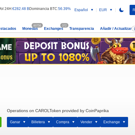
Vol 24H:
€282.48 B
Dominancia BTC:
56.39%
Español
EUR
R
60758
372
estacados
Monedas
Exchanges
Transparencia
Añadir / Actualizar
Operations on CAROLToken provided by CoinPaprika
Ganar
Billetera
Compra
Vender
Exchange