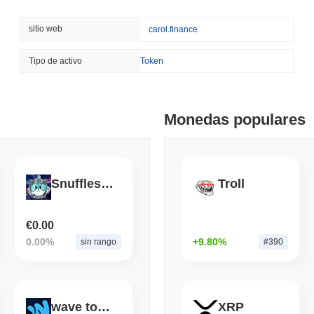
August 07 2026
(24 hours ago)
,
3 
BITCOIN
HACKERS
sitio web
carol.finance
'Extremadamente malo': e
críticos en aproximadam
Tipo de activo
Token
August 06 2026
(1 day ago)
,
3 min 
STABLECOINS
VISA
Monedas populares
Western Union Convierte
Instantáneo con Visa
August 06 2026
(1 day ago)
,
3 min 
Snuffles Inu
Troll
CRYPTO REGULATIONS
TRADING
Rusia legaliza el comerci
compradores minoristas 
€0.00
0.00%
+9.80%
sin rango
#390
August 06 2026
(1 day ago)
,
3 min 
AI AGENTS
PAYMENTS
Cloudflare entrega a los 
wave token
XRP
pagar APIs