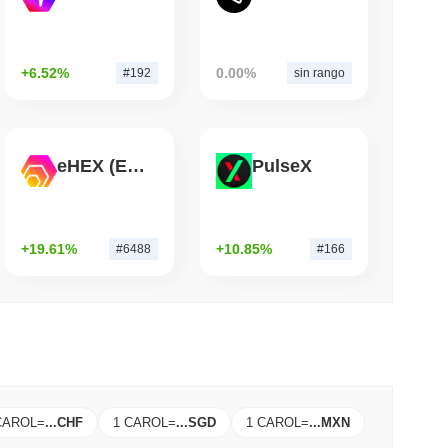
leer
+6.52%
0.00%
#192
sin rango
uente de Bitcoin Después de Que Atacantes
uipo
eHEX (Ethereum)
PulseX
+19.61%
+10.85%
#6488
#166
CAROL
=
...
CHF
1 CAROL
=
...
SGD
1 CAROL
=
...
MXN