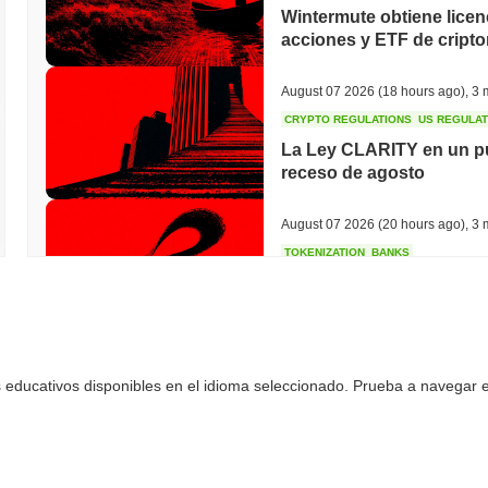
Wintermute obtiene licen
acciones y ETF de crip
August 07 2026
(18 hours ago)
,
3 
CRYPTO REGULATIONS
US REGULA
La Ley CLARITY en un pu
receso de agosto
August 07 2026
(20 hours ago)
,
3 
TOKENIZATION
BANKS
Wells Fargo se une a la 
August 07 2026
(22 hours ago)
,
3 
 educativos disponibles en el idioma seleccionado. Prueba a navegar en
STABLECOIN
JAPAN
JPYC recauda $38 millon
Maruwa apuesta por la s