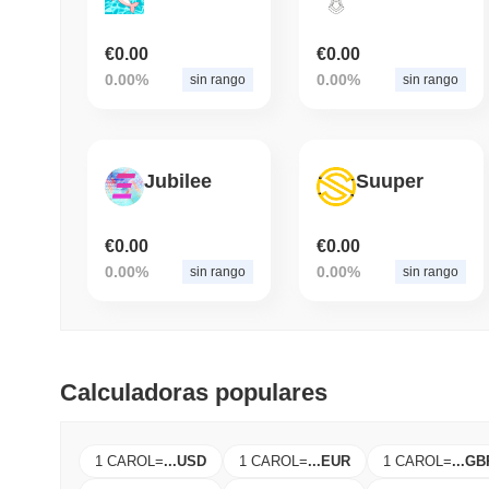
€0.00
€0.00
0.00%
0.00%
sin rango
sin rango
Jubilee
Suuper
€0.00
€0.00
0.00%
0.00%
sin rango
sin rango
Calculadoras populares
1 CAROL
=
...
USD
1 CAROL
=
...
EUR
1 CAROL
=
...
GB