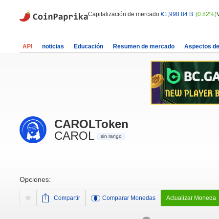
Capitalización de mercado:
€1,998.84 B
(0.82%)
API
noticias
Educación
Resumen de mercado
Aspectos d
CAROLToken
CAROL
sin rango
Opciones:
Compartir
Comparar Monedas
Actualizar Moneda