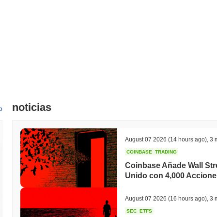
noticias
o
August 07 2026
(14 hours ago)
,
3 
COINBASE
TRADING
Coinbase Añade Wall Stre
Unido con 4,000 Accione
August 07 2026
(16 hours ago)
,
3 
SEC
ETFS