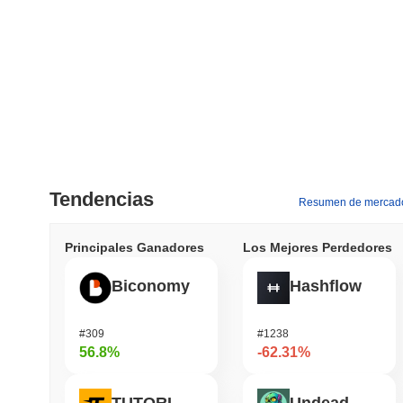
Tendencias
Resumen de mercad
Principales Ganadores
Los Mejores Perdedores
Biconomy
Hashflow
#309
#1238
56.8%
-62.31%