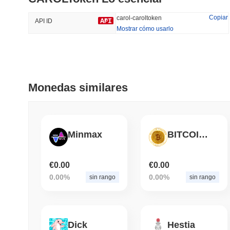
40.82%
-23.11%
Copiar
carol-caroltoken
API ID
Mostrar cómo usarlo
Tendencias
Añadido Recientemente
HEX (Pulsechain)
SACOIN
Monedas similares
#139
#10775
17.91%
0.46%
Minmax
BITCOINFOREVER
€0.00
€0.00
0.00%
0.00%
sin rango
sin rango
Dick
Hestia