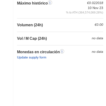
€0.022018
Máximo histórico
10 Nov 23
% to ATH (364,574,069.28%)
€0.00
Volumen (24h)
no data
Vol / M Cap (24h)
no data
Monedas en circulación
Update supply form