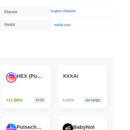
min leer
Sugerir etiqueta
Etiqueta
l equipo rojo de Bitcoin señala 85 errores
ente un día
Reddit
reddit.com
leer
 Remesas en Dólares en Poder de Gastar
leer
HEX (Pulsechain)
XXXAi
o de criptomonedas, pero limita a los
a $3,700 al año
+17.88%
0.00%
#139
sin rango
leer
agentes de IA una billetera de stablecoin para
Pulsechain
BabyNot