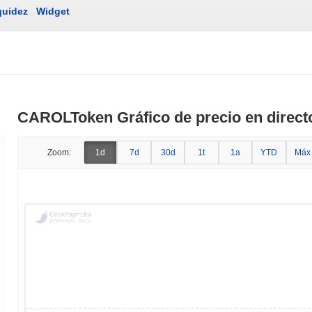
quidez
Widget
CAROLToken Gráfico de precio en direct
Zoom:
1d
7d
30d
1t
1a
YTD
Máx