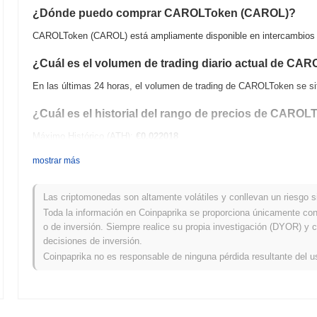
¿Dónde puedo comprar CAROLToken (CAROL)?
CAROLToken (CAROL) está ampliamente disponible en intercambios d
¿Cuál es el volumen de trading diario actual de CA
En las últimas 24 horas, el volumen de trading de CAROLToken se s
¿Cuál es el historial del rango de precios de CARO
Máximo Histórico (ATH):
€0.022018
Mínimo Histórico (ATL):
€0.00
mostrar más
CAROLToken se negocia actualmente
~100.00%
por debajo de su AT
Las criptomonedas son altamente volátiles y conllevan un riesgo sig
¿Cómo se está desempeñando CAROLToken en compar
Toda la información en Coinpaprika se proporciona únicamente con 
o de inversión. Siempre realice su propia investigación (DYOR) y c
En los últimos 7 días, CAROLToken ha ganó
0.00%
, quedando por de
decisiones de inversión.
0.82%
. Esto indica un retraso temporal en la acción del precio de 
Coinpaprika no es responsable de ninguna pérdida resultante del u