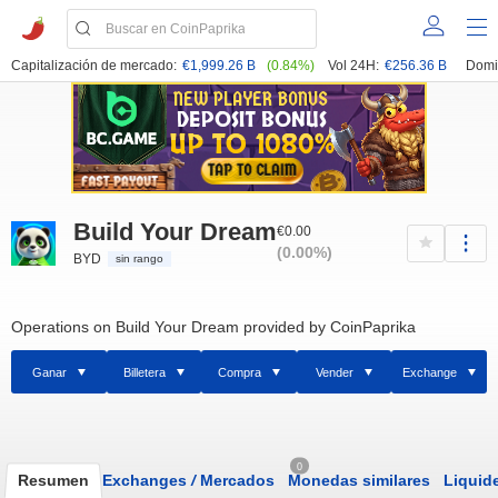
Capitalización de mercado:
€1,999.26 B
(0.84%)
Vol 24H:
€256.36 B
Domi
Build Your Dream
€0.00
(0.00%)
BYD
sin rango
Operations on Build Your Dream provided by CoinPaprika
Ganar
Billetera
Compra
Vender
Exchange
0
Resumen
Exchanges
/
Mercados
Monedas similares
Liquid