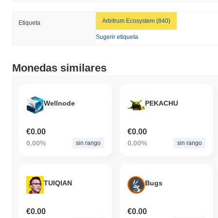
Arbitrum Ecosystem (840)
Etiqueta
Sugerir etiqueta
Monedas similares
Wellnode
PEKACHU
€0.00
€0.00
0.00%
0.00%
sin rango
sin rango
TUIQIAN
Bugs
€0.00
€0.00