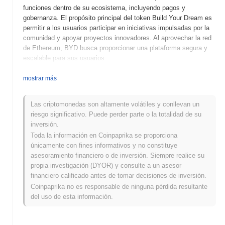
funciones dentro de su ecosistema, incluyendo pagos y
gobernanza. El propósito principal del token Build Your Dream es
permitir a los usuarios participar en iniciativas impulsadas por la
comunidad y apoyar proyectos innovadores. Al aprovechar la red
de Ethereum, BYD busca proporcionar una plataforma segura y
escalable para sus usuarios.
¿Cuándo y cómo comenzó Build Your Dream?
mostrar más
Build Your Dream (BYD) fue lanzado en 2021 como un proyecto
impulsado por la comunidad con el objetivo de crear un
Las criptomonedas son altamente volátiles y conllevan un
ecosistema descentralizado. Desarrollado por un equipo de
riesgo significativo. Puede perder parte o la totalidad de su
entusiastas de blockchain, BYD se centra en empoderar a los
inversión.
usuarios para participar en el desarrollo y la gobernanza de la
Toda la información en Coinpaprika se proporciona
plataforma. El token fue listado inicialmente en varias exchanges,
únicamente con fines informativos y no constituye
lo que ayudó a establecer su presencia en el mercado de
asesoramiento financiero o de inversión. Siempre realice su
criptomonedas y atraer una base de usuarios en crecimiento.
propia investigación (DYOR) y consulte a un asesor
financiero calificado antes de tomar decisiones de inversión.
¿Qué viene para Build Your Dream?
Coinpaprika no es responsable de ninguna pérdida resultante
Build Your Dream (BYD) está preparado para mejorar su
del uso de esta información.
ecosistema con varias actualizaciones emocionantes delineadas
en su hoja de ruta. Las características próximas incluyen la
integración de herramientas de finanzas descentralizadas (DeFi) y