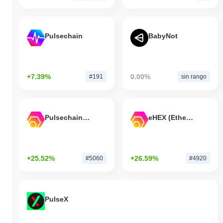
Pulsechain
BabyNot
+7.39%
0.00%
#191
sin rango
Pulsechain Bridged HEX (Pulsechain)
eHEX (Ethereum)
+25.52%
+26.59%
#5060
#4920
PulseX