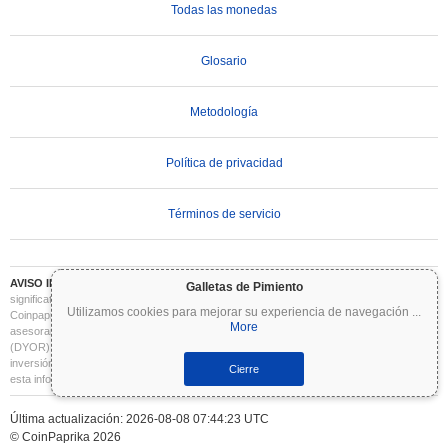
Todas las monedas
Glosario
Metodología
Política de privacidad
Términos de servicio
AVISO IMPORTANTE:
Las criptomonedas son altamente volátiles e implican un riesgo
Galletas de Pimiento
significativo. Puede perder parte o la totalidad de su inversión. Toda la información en
Utilizamos cookies para mejorar su experiencia de navegación
...
Coinpaprika se proporciona únicamente con fines informativos y no constituye
More
asesoramiento financiero o de inversión. Siempre realice su propia investigación
(DYOR) y consulte a un asesor financiero cualificado antes de tomar decisiones de
inversión. Coinpaprika no se hace responsable de las pérdidas derivadas del uso de
Cierre
esta información.
Última actualización: 2026-08-08 07:44:23 UTC
© CoinPaprika 2026