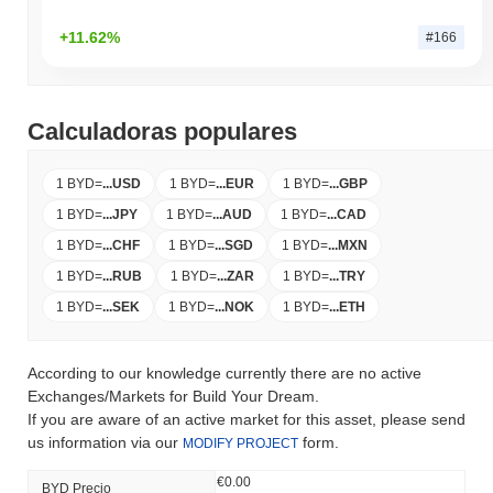
+11.62%
#166
Calculadoras populares
1 BYD
=
...
USD
1 BYD
=
...
EUR
1 BYD
=
...
GBP
1 BYD
=
...
JPY
1 BYD
=
...
AUD
1 BYD
=
...
CAD
1 BYD
=
...
CHF
1 BYD
=
...
SGD
1 BYD
=
...
MXN
1 BYD
=
...
RUB
1 BYD
=
...
ZAR
1 BYD
=
...
TRY
1 BYD
=
...
SEK
1 BYD
=
...
NOK
1 BYD
=
...
ETH
According to our knowledge currently there are no active
Exchanges/Markets for Build Your Dream.
If you are aware of an active market for this asset, please send
us information via our
form.
MODIFY PROJECT
€0.00
BYD Precio