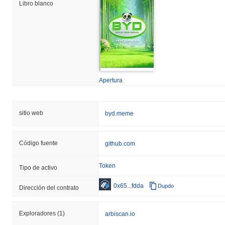
Libro blanco
Apertura
sitio web
byd.meme
Código fuente
github.com
Token
Tipo de activo
0x65...fdda
Dupdo
Dirección del contrato
Exploradores
(1)
arbiscan.io