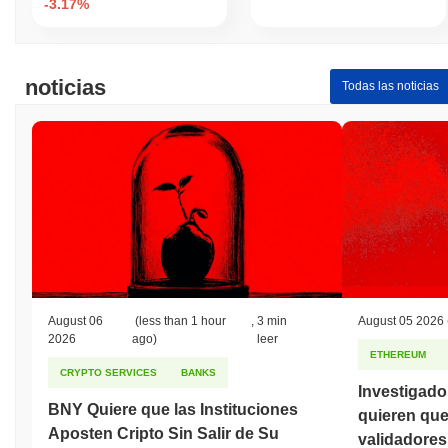
-3.17%
noticias
Todas las noticias
August 06
(less than 1 hour
,
3 min
August 05 2026
2026
ago)
leer
ETHEREUM
CRYPTO SERVICES
BANKS
Investigad
BNY Quiere que las Instituciones
quieren qu
Aposten Cripto Sin Salir de Su
validadores 