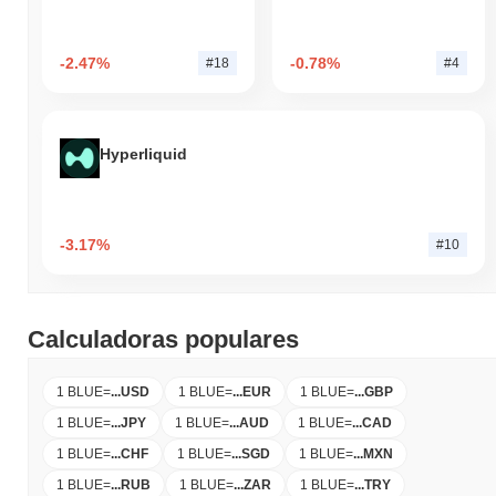
-2.47%
-0.78%
#18
#4
Hyperliquid
-3.17%
#10
Calculadoras populares
1 BLUE
=
...
USD
1 BLUE
=
...
EUR
1 BLUE
=
...
GBP
1 BLUE
=
...
JPY
1 BLUE
=
...
AUD
1 BLUE
=
...
CAD
1 BLUE
=
...
CHF
1 BLUE
=
...
SGD
1 BLUE
=
...
MXN
1 BLUE
=
...
RUB
1 BLUE
=
...
ZAR
1 BLUE
=
...
TRY