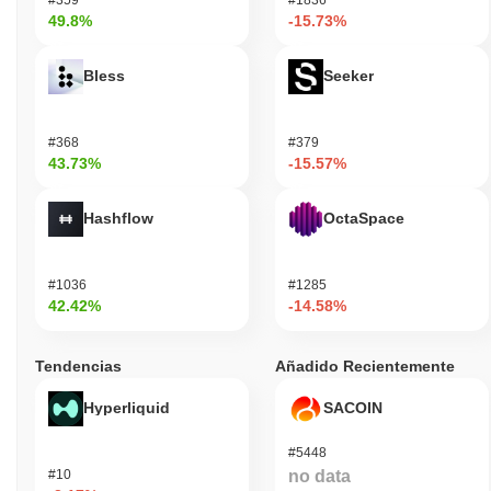
49.8%
-15.73%
Bless
Seeker
#368
#379
43.73%
-15.57%
Hashflow
OctaSpace
#1036
#1285
42.42%
-14.58%
Tendencias
Añadido Recientemente
Hyperliquid
SACOIN
#5448
#10
no data