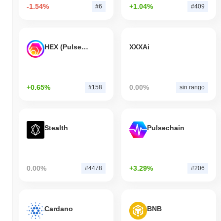
-1.54%
+1.04%
#6
#409
HEX (Pulsechain)
XXXAi
+0.65%
0.00%
#158
sin rango
Stealth
Pulsechain
0.00%
+3.29%
#4478
#206
Cardano
BNB