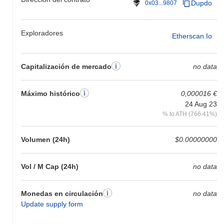
Dupdo
0x03...9807
¿Cómo se está desempeñando Blue Team en
comparación con el mercado cripto en general?
Exploradores
Etherscan.io
En los últimos 7 días, Blue Team ha ganó
0.00%
, quedando por
debajo del mercado cripto general que registró una ganancia del
1.11%
. Esto indica un retraso temporal en la acción del precio de
Capitalización de mercado
no data
BLUE en relación con el impulso del mercado más amplio.
Máximo histórico
0,000016 €
24 Aug 23
% to ATH (766.41%)
Volumen (24h)
$0.00000000
Vol / M Cap (24h)
no data
Monedas en circulación
no data
Update supply form