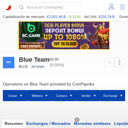
Capitalización de mercado:
€2,001.46 B
(1.11%)
Vol 24H:
€235.78 B
Domi
Blue Team
€0.00
(0.00%)
BLUE
sin rango
Operations on Blue Team provided by CoinPaprika
Ganar
Billetera
Compra
Vender
Exchange
0
Resumen
Exchanges
/
Mercados
Monedas similares
Liquid