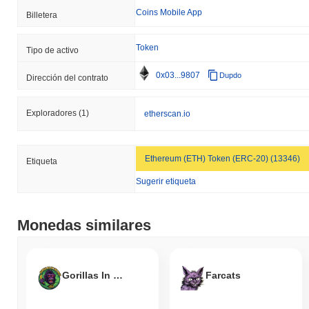
Coins Mobile App
Billetera
Token
Tipo de activo
0x03...9807
Dupdo
Dirección del contrato
Exploradores
(1)
etherscan.io
Ethereum (ETH) Token (ERC-20) (13346)
Etiqueta
Sugerir etiqueta
Monedas similares
Gorillas In The Mist
Farcats