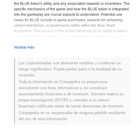
the BLUE token's utility, and any associated rewards or incentives. The
specific mechanics of the game and how the BLUE token is integrated
into the gameplay are crucial aspects to understand. Potential use
cases for BLUE include in-game purchases, rewards for achieving
certain milestones, or governance rights within the Blue Team
ecosystem. The success of the project depends on its ability to attract
and retain players, create a compelling gameplay experience, and
build a sustainable economy around the BLUE token. Factors
influencing the price and adoption of BLUE can include the popularity
mostrar más
of the game, the number of active players, and the overall market
sentiment towards play-to-earn cryptocurrencies. Investors should
Las criptomonedas son altamente volátiles y conllevan un
carefully evaluate the game's design, the tokenomics of BLUE, and the
riesgo significativo. Puede perder parte o la totalidad de su
long-term viability of the project's business model. As with any
cryptocurrency associated with a game, there are risks associated with
inversión.
the project's dependence on a single application. Diversification of use
Toda la información en Coinpaprika se proporciona
cases or integration with other platforms could mitigate these risks.
únicamente con fines informativos y no constituye
Transparency and active communication from the development team
asesoramiento financiero o de inversión. Siempre realice su
are essential for building trust and fostering a strong community. The
propia investigación (DYOR) y consulte a un asesor
Blue Team project's ability to innovate and adapt to the evolving
financiero calificado antes de tomar decisiones de inversión.
landscape of blockchain gaming will ultimately determine its long-term
Coinpaprika no es responsable de ninguna pérdida resultante
success or failure. Prospective investors should also consider the
security measures in place to protect user accounts and prevent fraud
del uso de esta información.
within the game and the associated cryptocurrency ecosystem.
Understanding the distribution mechanism for the BLUE token and its
role in the game's economy is important for assessing its potential