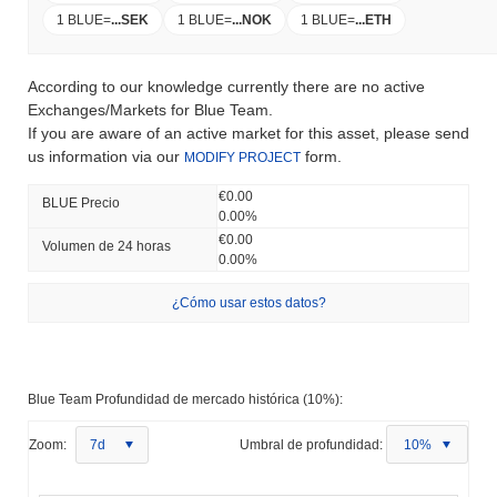
1 BLUE
=
...
SEK
1 BLUE
=
...
NOK
1 BLUE
=
...
ETH
According to our knowledge currently there are no active
Exchanges/Markets for Blue Team.
If you are aware of an active market for this asset, please send
us information via our
form.
MODIFY PROJECT
€0.00
BLUE Precio
0.00%
€0.00
Volumen de 24 horas
0.00%
¿Cómo usar estos datos?
Blue Team Profundidad de mercado histórica (10%):
Zoom:
7d
Umbral de profundidad:
10%