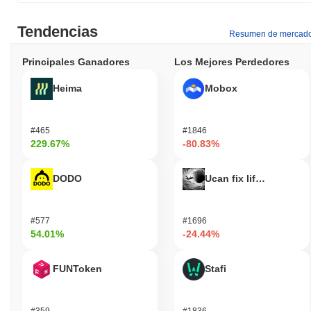
Tendencias
Resumen de mercad
Principales Ganadores
Los Mejores Perdedores
Heima
Mobox
#465
#1846
229.67%
-80.83%
DODO
Ucan fix life in1day
#577
#1696
54.01%
-24.44%
FUNToken
Stafi
#359
#1836