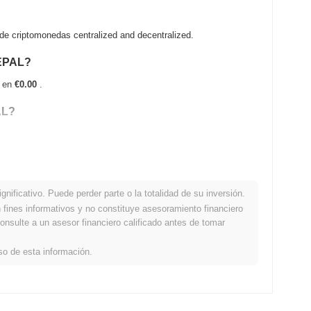
 criptomonedas centralized and decentralized.
SEPAL?
a en
€0.00
.
AL?
nificativo. Puede perder parte o la totalidad de su inversión.
ón con el mercado cripto en general?
fines informativos y no constituye asesoramiento financiero
onsulte a un asesor financiero calificado antes de tomar
o del mercado cripto general que registró una ganancia del
BASEPAL en relación con el impulso del mercado más amplio.
so de esta información.