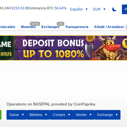
Vol 24H:
€234.53 B
Dominancia BTC:
56.44%
Español
EUR
R
60759
372
estacados
Monedas
Exchanges
Transparencia
Añadir / Actualizar
Operations on BASEPAL provided by CoinPaprika
Ganar
Billetera
Compra
Vender
Exchange