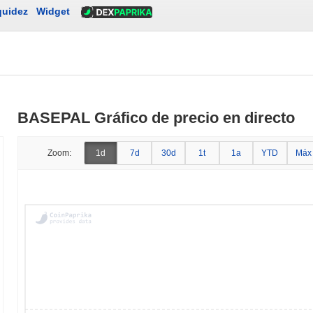
quidez
Widget
BASEPAL Gráfico de precio en directo
Zoom:
1d
7d
30d
1t
1a
YTD
Máx