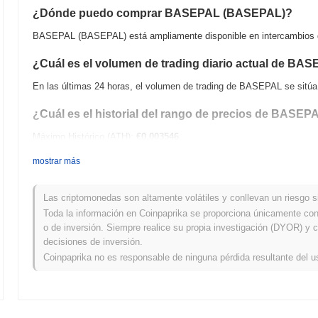
¿Dónde puedo comprar BASEPAL (BASEPAL)?
BASEPAL (BASEPAL) está ampliamente disponible en intercambios de
¿Cuál es el volumen de trading diario actual de BA
En las últimas 24 horas, el volumen de trading de BASEPAL se sitú
¿Cuál es el historial del rango de precios de BASEP
Máximo Histórico (ATH):
€0.003546
Mínimo Histórico (ATL):
€0.00
mostrar más
BASEPAL se negocia actualmente
~99.98%
por debajo de su ATH .
Las criptomonedas son altamente volátiles y conllevan un riesgo sig
¿Cómo se está desempeñando BASEPAL en comparaci
Toda la información en Coinpaprika se proporciona únicamente con 
o de inversión. Siempre realice su propia investigación (DYOR) y c
En los últimos 7 días, BASEPAL ha ganó
0.00%
, quedando por debaj
decisiones de inversión.
0.54%
. Esto indica un retraso temporal en la acción del precio de 
Coinpaprika no es responsable de ninguna pérdida resultante del u