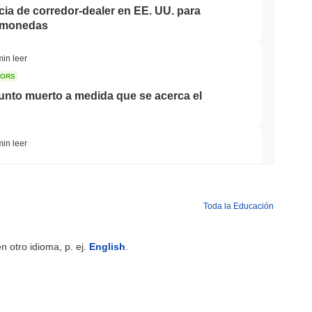
cia de corredor-dealer en EE. UU. para
tomonedas
min leer
TORS
nto muerto a medida que se acerca el
min leer
carrera bancaria para tokenizar depósitos
Toda la Educación
min leer
 otro idioma, p. ej.
English
.
es mientras el gigante logístico AZ-COM
tablecoin en yenes