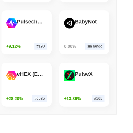
leer
Pulsechain
BabyNot
uente de Bitcoin Después de Que Atacantes
uipo
+9.12%
0.00%
#190
sin rango
eHEX (Ethereum)
PulseX
+28.20%
+13.39%
#6585
#165