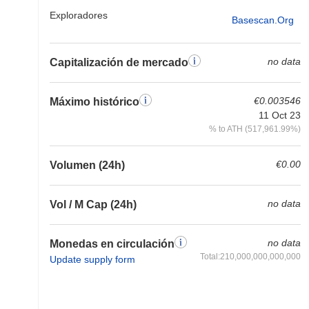
Exploradores
Basescan.org
no data
Capitalización de mercado
€0.003546
Máximo histórico
11 Oct 23
% to ATH (517,961.99%)
€0.00
Volumen (24h)
no data
Vol / M Cap (24h)
no data
Monedas en circulación
Total:210,000,000,000,000
Update supply form