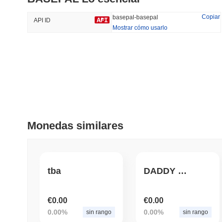
34.66%
-19.54%
Copiar
basepal-basepal
API ID
Mostrar cómo usarlo
Tendencias
Añadido Recientemente
HEX (Pulsechain)
SACOIN
#138
#10394
19.85%
1.02%
Monedas similares
tba
DADDY PEPE
€0.00
€0.00
0.00%
0.00%
sin rango
sin rango