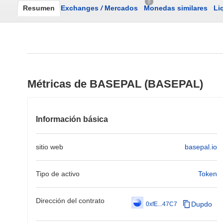
0
Resumen
Exchanges
/
Mercados
Monedas similares
Li
Métricas de BASEPAL (BASEPAL)
Información básica
sitio web
basepal.io
Tipo de activo
Token
Dirección del contrato
Dupdo
0xfE...47C7