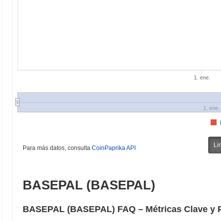
1. ene.
1. ene.
Li
Para más datos, consulta
CoinPaprika API
BASEPAL (BASEPAL)
BASEPAL (BASEPAL) FAQ – Métricas Clave y P