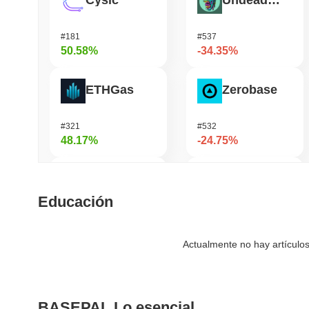
Cysic
Undeads Games
#181
#537
50.58%
-34.35%
ETHGas
Zerobase
#321
#532
48.17%
-24.75%
DAO Maker Token
Orochi Network
Educación
#978
#353
37.29%
-21.94%
Actualmente no hay artículos
Epic Chain
Pirate Nation Token
BASEPAL Lo esencial
#521
#1801