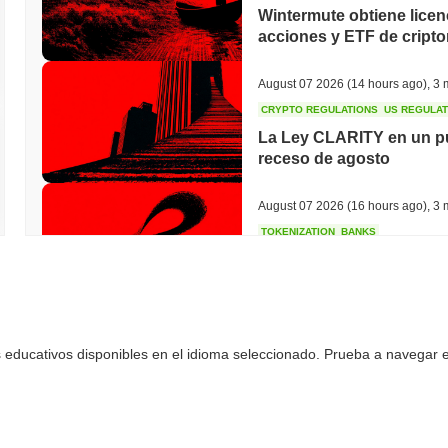
Wintermute obtiene licen
acciones y ETF de crip
August 07 2026
(14 hours ago)
,
3 
CRYPTO REGULATIONS
US REGULA
La Ley CLARITY en un pu
receso de agosto
August 07 2026
(16 hours ago)
,
3 
TOKENIZATION
BANKS
Wells Fargo se une a la 
August 07 2026
(18 hours ago)
,
3 
 educativos disponibles en el idioma seleccionado. Prueba a navegar en
STABLECOIN
JAPAN
JPYC recauda $38 millon
Maruwa apuesta por la s