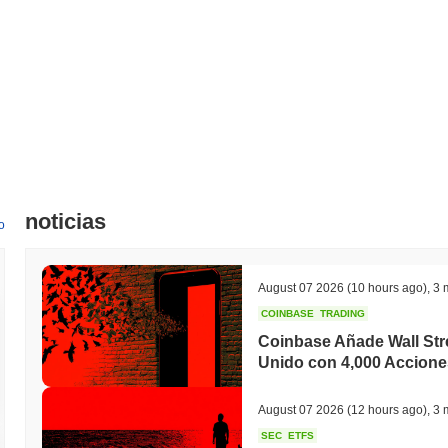
noticias
o
August 07 2026
(10 hours ago)
,
3 
COINBASE
TRADING
Coinbase Añade Wall Stre
Unido con 4,000 Accione
August 07 2026
(12 hours ago)
,
3 
SEC
ETFS