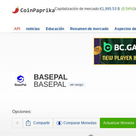
Capitalización de mercado:
€1,995.53 B
(0.54%)
API
noticias
Educación
Resumen de mercado
Aspectos d
BASEPAL
BASEPAL
sin rango
Opciones:
Compartir
Comparar Monedas
Actualizar Moneda