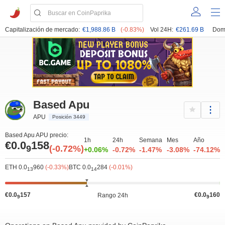
Capitalización de mercado:
€1,988.86 B
(-0.83%)
Vol 24H:
€261.69 B
Dom
Based Apu
APU
Posición 3449
Based Apu APU precio:
1h
24h
Semana
Mes
Año
€0.0
158
9
(-0.72%)
+0.06%
-0.72%
-1.47%
-3.08%
-74.12%
ETH 0.0
960
(-0.33%)
BTC 0.0
284
(-0.01%)
13
14
€0.0
157
€0.0
160
Rango 24h
9
9