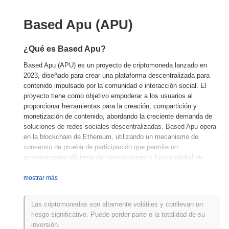
Based Apu (APU)
¿Qué es Based Apu?
Based Apu (APU) es un proyecto de criptomoneda lanzado en
2023, diseñado para crear una plataforma descentralizada para
contenido impulsado por la comunidad e interacción social. El
proyecto tiene como objetivo empoderar a los usuarios al
proporcionar herramientas para la creación, compartición y
monetización de contenido, abordando la creciente demanda de
soluciones de redes sociales descentralizadas. Based Apu opera
en la blockchain de Ethereum, utilizando un mecanismo de
consenso de prueba de participación que permite un
procesamiento eficiente de transacciones y funcionalidad de
contratos inteligentes. Su token nativo, APU, cumple múltiples
propósitos dentro del ecosistema, incluyendo tarifas de
mostrar más
transacción, recompensas por staking y gobernanza, permitiendo
a los poseedores participar en los procesos de toma de
Las criptomonedas son altamente volátiles y conllevan un
decisiones sobre el desarrollo y características de la plataforma.
riesgo significativo. Puede perder parte o la totalidad de su
Lo que distingue a Based Apu es su enfoque en integrar
inversión.
elementos de redes sociales con tecnología blockchain,