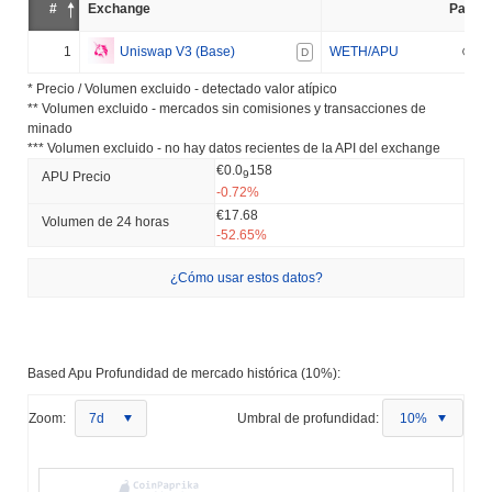
#
Exchange
Par
1
Uniswap V3 (Base)
WETH/APU
D
* Precio / Volumen excluido - detectado valor atípico
** Volumen excluido - mercados sin comisiones y transacciones de
minado
*** Volumen excluido - no hay datos recientes de la API del exchange
€0.0
158
9
APU Precio
-0.72%
€17.68
Volumen de 24 horas
-52.65%
¿Cómo usar estos datos?
Based Apu Profundidad de mercado histórica (10%):
Zoom:
7d
Umbral de profundidad:
10%