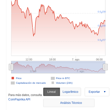
0.0
159
9
0.0
158
9
0.0
157
9
12:00
18:00
7. ago.
06:00
12:00
7. ago.
Price
Price in BTC
Capitalización de mercado
Volumen (24h)
Lineal
Logarítmico
Exportar
Para más datos, consulta
CoinPaprika API
Análisis Técnico