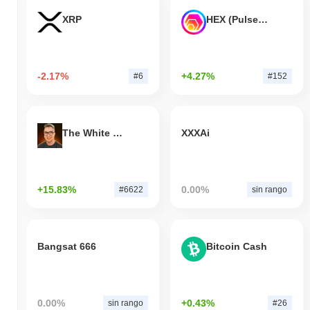
XRP
HEX (Pulsechain)
-2.17%
+4.27%
#6
#152
The White Bull
XXXAi
+15.83%
0.00%
#6622
sin rango
Bangsat 666
Bitcoin Cash
0.00%
+0.43%
sin rango
#26