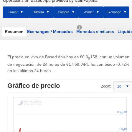
Operations on Based Apu provided by CoinPaprika
Ganar
Billetera
Compra
Vender
Exchange
1
Resumen
Exchanges
/
Mercados
Monedas similares
Liquid
El precio en vivo de Based Apu hoy es
€0.0
158
, con un volumen
9
de negociación de 24 horas de
€17.68
. APU ha cambiado -0.72%
en las últimas 24 horas.
Gráfico de precio
Zoom:
1d
0.0
160
9
0.0
16
9