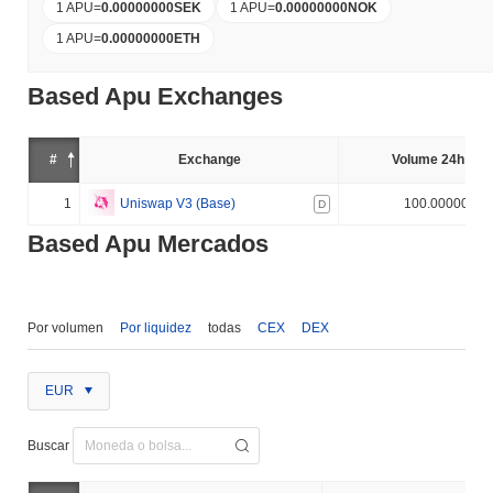
1 APU
=
0.00000000
SEK
1 APU
=
0.00000000
NOK
1 APU
=
0.00000000
ETH
Based Apu Exchanges
#
Exchange
Volume 24h (%)
1
Uniswap V3 (Base)
100.000000%
D
Based Apu Mercados
Por volumen
Por liquidez
todas
CEX
DEX
EUR
Buscar