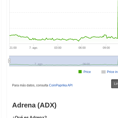
21:00
7. ago.
03:00
06:00
09:00
7. ago.
06:00
Price
Price i
Li
Para más datos, consulta
CoinPaprika API
Adrena (ADX)
¿Qué es Adrena?