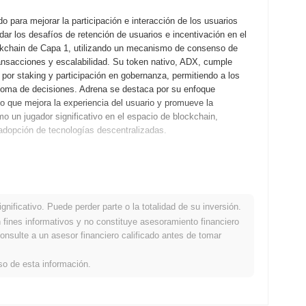
para mejorar la participación e interacción de los usuarios
ar los desafíos de retención de usuarios e incentivación en el
ckchain de Capa 1, utilizando un mecanismo de consenso de
ransacciones y escalabilidad. Su token nativo, ADX, cumple
 por staking y participación en gobernanza, permitiendo a los
e toma de decisiones. Adrena se destaca por su enfoque
o que mejora la experiencia del usuario y promueve la
mo un jugador significativo en el espacio de blockchain,
adopción de tecnologías descentralizadas.
 su libro blanco, delineando la visión y el marco técnico del
 a desarrolladores y primeros adoptantes explorar sus
osas, se lanzó la mainnet en diciembre de 2021, marcando su
nificativo. Puede perder parte o la totalidad de su inversión.
r una plataforma descentralizada destinada a mejorar la
fines informativos y no constituye asesoramiento financiero
kchain. La distribución inicial de tokens de Adrena se realizó a
onsulte a un asesor financiero calificado antes de tomar
recaudó fondos para apoyar el desarrollo y los esfuerzos de
el crecimiento de Adrena y la creación de su comunidad.
so de esta información.
tualización significativa del protocolo planificada para el