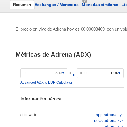
2
Resumen
Exchanges
/
Mercados
Monedas similares
Li
El precio en vivo de Adrena hoy es
€0.00008469
, con un vo
Métricas de Adrena (ADX)
ADX
EUR
Advanced ADX to EUR Calculator
Información básica
sitio web
app.adrena.xyz
docs.adrena.xyz
adrena.xyz