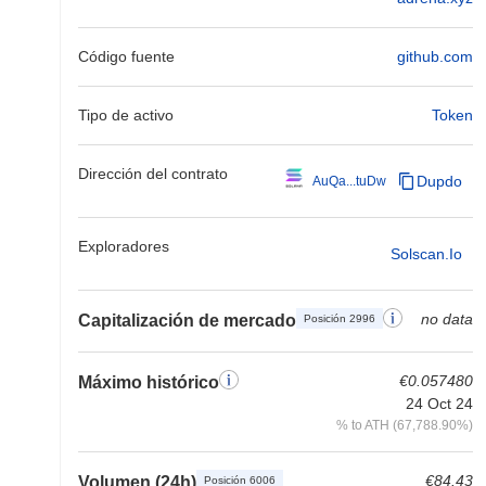
Código fuente
github.com
Tipo de activo
Token
Dirección del contrato
Dupdo
AuQa...tuDw
Exploradores
Solscan.io
no data
Capitalización de mercado
Posición 2996
€0.057480
Máximo histórico
24 Oct 24
% to ATH (67,788.90%)
€84.43
Volumen (24h)
Posición 6006