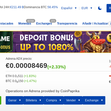
Vol 24H:
€211.49 B
Dominancia BTC:
56.45%
Español
EUR
R
60744
373
estacados
Monedas
Exchanges
Transparencia
Añadir / Actualizar
Adrena ADX precio:
1
€0.00008469
(+2.33%)
-
ETH 0.0
511
(+1.83%)
7
BTC 0.0
150
(+1.47%)
€
8
Operations on Adrena provided by CoinPaprika
Ganar
Billetera
Compra
Vender
Exchange