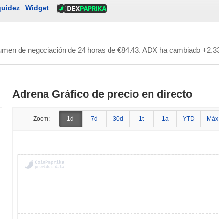
quidez
Widget
lumen de negociación de 24 horas de
€84.43
. ADX ha cambiado +2.33
Adrena Gráfico de precio en directo
Zoom:
1d
7d
30d
1t
1a
YTD
Máx