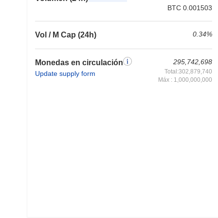
BTC 0.001503
0.34%
Vol / M Cap (24h)
295,742,698
Monedas en circulación
Total:302,879,740
Update supply form
Máx : 1,000,000,000