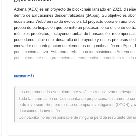
Adrena (ADX) es un proyecto de blockchain lanzado en 2023, diseñado 
dentro de aplicaciones descentralizadas (dApps). Su objetivo es abord
ecosistema Web3 en rápida evolución. El proyecto opera en una blo
prueba de participación que permite un procesamiento eficiente de t
múltiples propósitos, incluyendo tarifas de transacción, recompensas
poseedores influir en el desarrollo del proyecto y en los procesos d
innovador en la integración de elementos de gamificación en dApps, l
participación activa. Esta característica única posiciona a Adrena co
particularmente en la promoción del compromiso comunitario y en la 
¿Cuándo y cómo comenzó Adrena?
mostrar más
Adrena se originó en marzo de 2021 cuando el equipo fundador publicó
proyecto. El proyecto lanzó su testnet en junio de 2021, permitiendo
funcionalidades y proporcionar retroalimentación. Tras pruebas exit
Las criptomonedas son altamente volátiles y conllevan un riesgo sig
entrada oficial en el mercado. El desarrollo inicial se centró en crea
Toda la información en Coinpaprika se proporciona únicamente con 
participación e interacción de los usuarios dentro del ecosistema bloc
o de inversión. Siempre realice su propia investigación (DYOR) y c
través de una Oferta Inicial de Monedas (ICO) en enero de 2022, que 
decisiones de inversión.
marketing. Estos pasos fundamentales establecieron las bases para 
Coinpaprika no es responsable de ninguna pérdida resultante del u
¿Qué se viene para Adrena?
Según actualizaciones oficiales, Adrena se está preparando para una ac