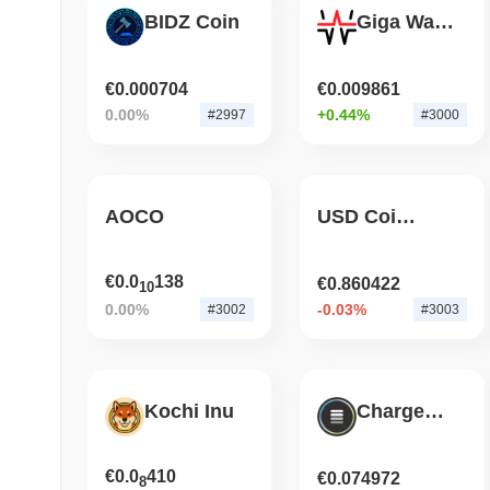
BIDZ Coin
Giga Watt Token
€0.000704
€0.009861
0.00%
+0.44%
#2997
#3000
AOCO
USD Coin (Wormhole)
€0.0
138
€0.860422
10
0.00%
-0.03%
#3002
#3003
Kochi Inu
ChargeDeFi
€0.0
410
€0.074972
8