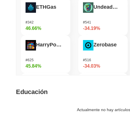
ETHGas
Undeads Games
#342
#541
46.66%
-34.19%
HarryPotterObamaSonic10Inu (ETH)
Zerobase
#625
#516
45.84%
-34.03%
Biconomy
Bless
Educación
#336
#472
36.57%
-28.98%
Actualmente no hay artículos
DAO Maker Token
Cookie