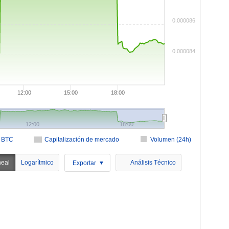
0.000086
0.000084
12:00
15:00
18:00
12:00
18:00
n BTC
Capitalización de mercado
Volumen (24h)
neal
Logarítmico
Análisis Técnico
Exportar