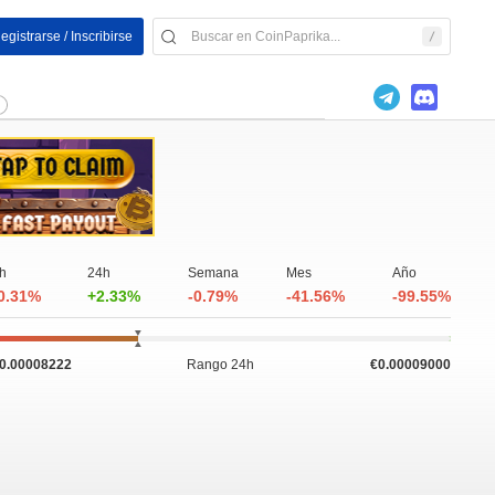
egistrarse / Inscribirse
h
24h
Semana
Mes
Año
0.31%
+2.33%
-0.79%
-41.56%
-99.55%
0.00008222
Rango 24h
€0.00009000