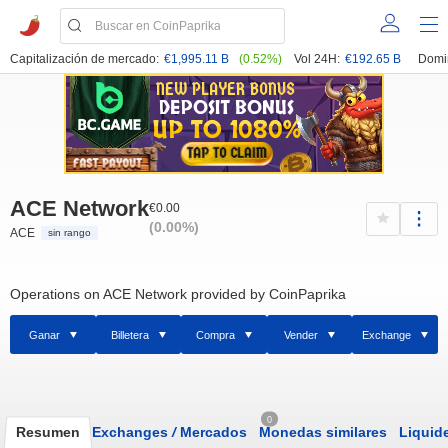
Capitalización de mercado:
€1,995.11 B
(0.52%)
Vol 24H:
€192.65 B
Domi
ACE Network
€0.00
(0.00%)
ACE
sin rango
Operations on ACE Network provided by CoinPaprika
Ganar
Billetera
Compra
Vender
Exchange
0
Resumen
Exchanges
/
Mercados
Monedas similares
Liquid