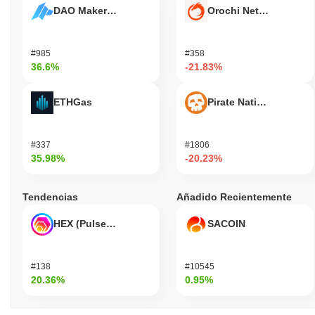
DAO Maker Token
Orochi Network
#985
#358
36.6%
-21.83%
ETHGas
Pirate Nation Token
#337
#1806
35.98%
-20.23%
Tendencias
Añadido Recientemente
HEX (Pulsechain)
SACOIN
#138
#10545
20.36%
0.95%