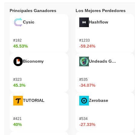
Principales Ganadores
Los Mejores Perdedores
Cysic
Hashflow
#182
#1233
45.53%
-59.24%
Biconomy
Undeads Games
#323
#535
45.3%
-34.07%
TUTORIAL
Zerobase
#421
#534
40%
-27.33%