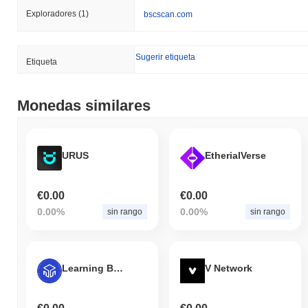
Exploradores
(1)
bscscan.com
Sugerir etiqueta
Etiqueta
Monedas similares
URUS
EtherialVerse
€0.00
€0.00
0.00%
0.00%
sin rango
sin rango
Learning Block
V Network