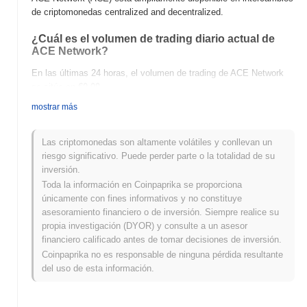
de criptomonedas centralized and decentralized.
¿Cuál es el volumen de trading diario actual de
ACE Network?
En las últimas 24 horas, el volumen de trading de ACE Network
se sitúa en
€0.00
.
mostrar más
¿Cuál es el historial del rango de precios de ACE
Network?
Las criptomonedas son altamente volátiles y conllevan un
Máximo Histórico (ATH):
€296.89
riesgo significativo. Puede perder parte o la totalidad de su
Mínimo Histórico (ATL):
€0.00
inversión.
Toda la información en Coinpaprika se proporciona
ACE Network se negocia actualmente
~1.12%
por debajo de su
únicamente con fines informativos y no constituye
ATH .
asesoramiento financiero o de inversión. Siempre realice su
propia investigación (DYOR) y consulte a un asesor
¿Cómo se está desempeñando ACE Network en
financiero calificado antes de tomar decisiones de inversión.
comparación con el mercado cripto en general?
Coinpaprika no es responsable de ninguna pérdida resultante
En los últimos 7 días, ACE Network ha ganó
0.00%
, quedando
del uso de esta información.
por debajo del mercado cripto general que registró una ganancia
del
0.52%
. Esto indica un retraso temporal en la acción del precio
de ACE en relación con el impulso del mercado más amplio.