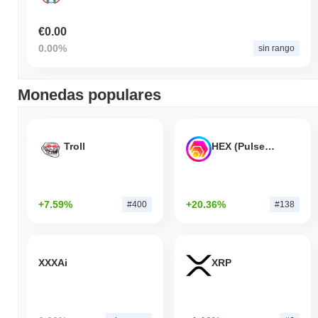
€0.00
0.00%
sin rango
Monedas populares
Troll
HEX (Pulsechain)
+7.59%
+20.36%
#400
#138
XXXAi
XRP