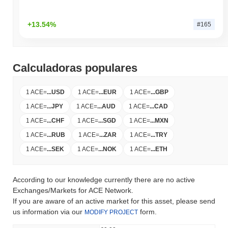
+13.54%
#165
Calculadoras populares
1 ACE
=
...
USD
1 ACE
=
...
EUR
1 ACE
=
...
GBP
1 ACE
=
...
JPY
1 ACE
=
...
AUD
1 ACE
=
...
CAD
1 ACE
=
...
CHF
1 ACE
=
...
SGD
1 ACE
=
...
MXN
1 ACE
=
...
RUB
1 ACE
=
...
ZAR
1 ACE
=
...
TRY
1 ACE
=
...
SEK
1 ACE
=
...
NOK
1 ACE
=
...
ETH
According to our knowledge currently there are no active
Exchanges/Markets for ACE Network.
If you are aware of an active market for this asset, please send
us information via our
form.
MODIFY PROJECT