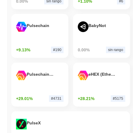
0.00%
+1.10%
sin rango
#6
Pulsechain
BabyNot
+9.13%
0.00%
#190
sin rango
Pulsechain Bridged HEX (Pulsechain)
eHEX (Ethereum)
+29.01%
+28.21%
#4731
#5175
PulseX