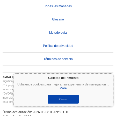
Todas las monedas
Glosario
Metodología
Política de privacidad
Términos de servicio
AVISO IMPORTANTE:
Las criptomonedas son altamente volátiles e implican un riesgo
Galletas de Pimiento
significativo. Puede perder parte o la totalidad de su inversión. Toda la información en
Utilizamos cookies para mejorar su experiencia de navegación
...
Coinpaprika se proporciona únicamente con fines informativos y no constituye
More
asesoramiento financiero o de inversión. Siempre realice su propia investigación
(DYOR) y consulte a un asesor financiero cualificado antes de tomar decisiones de
inversión. Coinpaprika no se hace responsable de las pérdidas derivadas del uso de
Cierre
esta información.
Última actualización: 2026-08-08 03:09:50 UTC