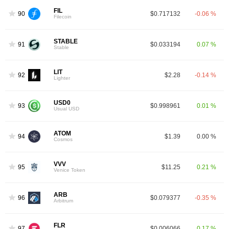
FIL
90
$0.717132
-0.06 %
Filecoin
STABLE
91
$0.033194
0.07 %
Stable
LIT
92
$2.28
-0.14 %
Lighter
USD0
93
$0.998961
0.01 %
Usual USD
ATOM
94
$1.39
0.00 %
Cosmos
VVV
95
$11.25
0.21 %
Venice Token
ARB
96
$0.079377
-0.35 %
Arbitrum
FLR
97
$0.006066
0.17 %