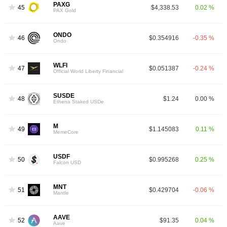
PAXG
45
$4,338.53
0.02 %
PAX Gold
ONDO
46
$0.354916
-0.35 %
Ondo
WLFI
47
$0.051387
-0.24 %
Official World Liberty Financial
SUSDE
48
$1.24
0.00 %
Ethena Staked USDe
M
49
$1.145083
0.11 %
MemeCore
USDF
50
$0.995268
0.25 %
Falcon USD
MNT
51
$0.429704
-0.06 %
Mantle
AAVE
52
$91.35
0.04 %
Aave