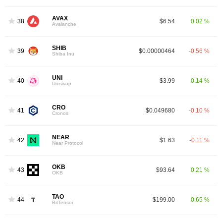
AVAX
38
$6.54
0.02 %
Avalanche
SHIB
39
$0.00000464
-0.56 %
Shiba Inu
UNI
40
$3.99
0.14 %
Uniswap
CRO
41
$0.049680
-0.10 %
Cronos
NEAR
42
$1.63
-0.11 %
Near Protocol
OKB
43
$93.64
0.21 %
OKB
TAO
44
$199.00
0.65 %
BitTensor