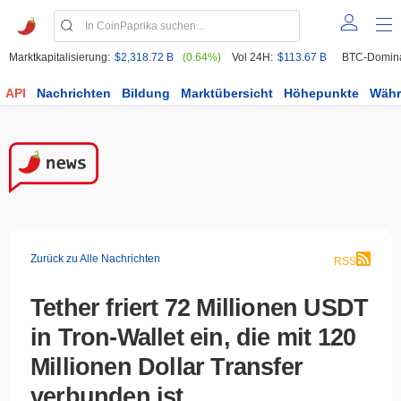
Marktkapitalisierung:
$2,318.72 B
(0.64%)
Vol 24H:
$113.67 B
BTC-Domin
API
Nachrichten
Bildung
Marktübersicht
Höhepunkte
Wäh
Zurück zu Alle Nachrichten
RSS
Tether friert 72 Millionen USDT
in Tron-Wallet ein, die mit 120
Millionen Dollar Transfer
verbunden ist