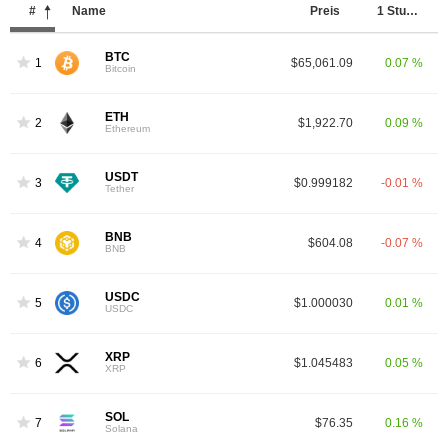
#
Name
Preis
1 Stunde
BTC
1
$65,061.09
0.07 %
Bitcoin
ETH
2
$1,922.70
0.09 %
Ethereum
USDT
3
$0.999182
-0.01 %
Tether
BNB
4
$604.08
-0.07 %
BNB
USDC
5
$1.000030
0.01 %
USDC
XRP
6
$1.045483
0.05 %
XRP
SOL
7
$76.35
0.16 %
Solana