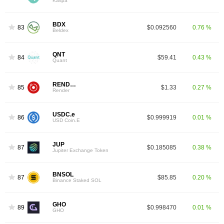
Kaspa
BDX
83
$0.092560
0.76 %
Beldex
QNT
84
$59.41
0.43 %
Quant
RENDER
85
$1.33
0.27 %
Render
USDC.e
86
$0.999919
0.01 %
USD Coin.E
JUP
87
$0.185085
0.38 %
Jupiter Exchange Token
BNSOL
87
$85.85
0.20 %
Binance Staked SOL
GHO
89
$0.998470
0.01 %
GHO