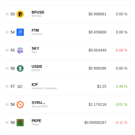
BFUSD
53
$0.998681
0.00 %
BFUSD
FTM
54
$0.458868
0.00 %
Fantom
SKY
55
$0.054449
-0.06 %
Sky
USDD
56
$0.999286
0.00 %
USDD
ICP
57
$2.25
2.44 %
Internet Computer
SYRUPUSDC
58
$1.176218
0.01 %
SyrupUSDC
PEPE
59
$0.00000287
-0.11 %
Pepe