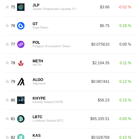
JLP
75
$3.66
-0.02 %
Jupiter Perpetuals Liquidity Provider Token
GT
76
$6.75
0.26 %
GateToken
POL
77
$0.075610
0.00 %
Polygon Ecosystem Token
METH
78
$2,104.35
0.11 %
mETH
ALGO
79
$0.087441
0.12 %
Algorand
KHYPE
80
$56.23
0.15 %
Kinetiq Staked HYPE
LBTC
81
$65,335.51
0.05 %
Lombard Staked BTC
KAS
82
$0.026769
0.15 %