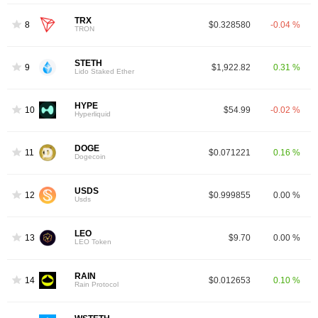
TRX
8
$0.328580
-0.04 %
TRON
STETH
9
$1,922.82
0.31 %
Lido Staked Ether
HYPE
10
$54.99
-0.02 %
Hyperliquid
DOGE
11
$0.071221
0.16 %
Dogecoin
USDS
12
$0.999855
0.00 %
Usds
LEO
13
$9.70
0.00 %
LEO Token
RAIN
14
$0.012653
0.10 %
Rain Protocol