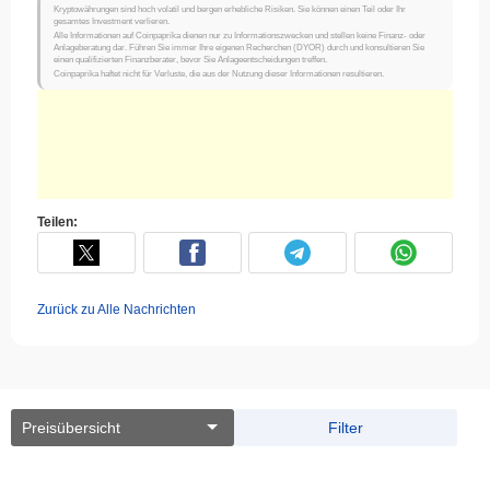
Kryptowährungen sind hoch volatil und bergen erhebliche Risiken. Sie können einen Teil oder Ihr
gesamtes Investment verlieren.
Alle Informationen auf Coinpaprika dienen nur zu Informationszwecken und stellen keine Finanz- oder
Anlageberatung dar. Führen Sie immer Ihre eigenen Recherchen (DYOR) durch und konsultieren Sie
einen qualifizierten Finanzberater, bevor Sie Anlageentscheidungen treffen.
Coinpaprika haftet nicht für Verluste, die aus der Nutzung dieser Informationen resultieren.
Teilen:
Zurück zu Alle Nachrichten
Preisübersicht
Filter