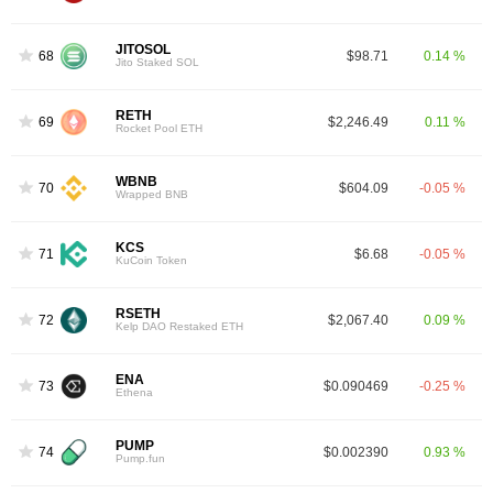
JITOSOL
68
$98.71
0.14 %
Jito Staked SOL
RETH
69
$2,246.49
0.11 %
Rocket Pool ETH
WBNB
70
$604.09
-0.05 %
Wrapped BNB
KCS
71
$6.68
-0.05 %
KuCoin Token
RSETH
72
$2,067.40
0.09 %
Kelp DAO Restaked ETH
ENA
73
$0.090469
-0.25 %
Ethena
PUMP
74
$0.002390
0.93 %
Pump.fun