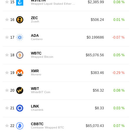
WSTETH
15
$2,385.99
0.08 %
Wrapped Liquid Staked Ether 2.0
ZEC
16
$506.24
0.01 %
Zcash
ADA
17
$0.199686
-0.07 %
Cardano
WBTC
18
$65,076.56
0.05 %
Wrapped Bitcoin
XMR
19
$383.46
-0.29 %
Monero
WBT
20
$56.32
0.08 %
WhiteBIT Coin
LINK
21
$8.33
0.03 %
Chainlink
CBBTC
22
$65,070.43
0.07 %
Coinbase Wrapped BTC