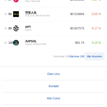
Flare Network
币安人生
98
$0.518894
-0.05 %
币安人生 (BinanceLife)
APT
99
$0.607575
-0.17 %
Aptos
JUPSOL
100
$91.74
0.15 %
Jupiter Staked SOL
Vorherige 100
Nächste 100
Alle Ansehen
Über Uns
Kontakt
Alle Coins