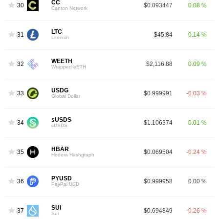
CC
30
$0.093447
0.08 %
Canton Network
LTC
31
$45.84
0.14 %
Litecoin
WEETH
32
$2,116.88
0.09 %
Wrapped eETH
USDG
33
$0.999991
-0.03 %
Global Dollar
sUSDS
34
$1.106374
0.01 %
sUSDS
HBAR
35
$0.069504
-0.24 %
Hedera Hashgraph
PYUSD
36
$0.999958
0.00 %
PayPal USD
SUI
37
$0.694849
-0.26 %
Sui