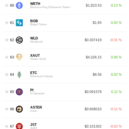
WETH
60
$1,923.53
0.13 %
Binance-Peg Ethereum Token
BGB
61
$1.65
0.02 %
Bitget Token
WLD
62
$0.307419
-0.31 %
Worldcoin
XAUT
63
$4,326.15
0.06 %
Tether Gold
ETC
64
$6.56
0.02 %
Ethereum Classic
PI
65
$0.091576
0.11 %
Pi Network
ASTER
66
$0.608010
-0.11 %
Aster
JST
67
$0.101302
-0.02 %
JUST