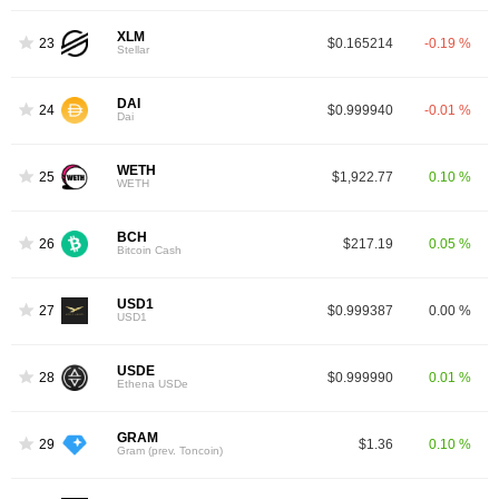
XLM
23
$0.165214
-0.19 %
Stellar
DAI
24
$0.999940
-0.01 %
Dai
WETH
25
$1,922.77
0.10 %
WETH
BCH
26
$217.19
0.05 %
Bitcoin Cash
USD1
27
$0.999387
0.00 %
USD1
USDE
28
$0.999990
0.01 %
Ethena USDe
GRAM
29
$1.36
0.10 %
Gram (prev. Toncoin)