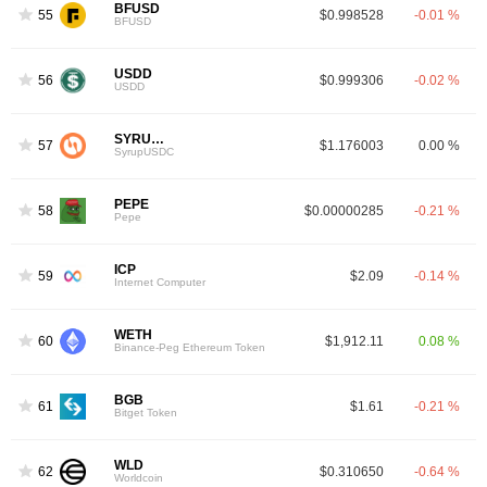
BFUSD
55
$0.998528
-0.01 %
BFUSD
USDD
56
$0.999306
-0.02 %
USDD
SYRUPUSDC
57
$1.176003
0.00 %
SyrupUSDC
PEPE
58
$0.00000285
-0.21 %
Pepe
ICP
59
$2.09
-0.14 %
Internet Computer
WETH
60
$1,912.11
0.08 %
Binance-Peg Ethereum Token
BGB
61
$1.61
-0.21 %
Bitget Token
WLD
62
$0.310650
-0.64 %
Worldcoin