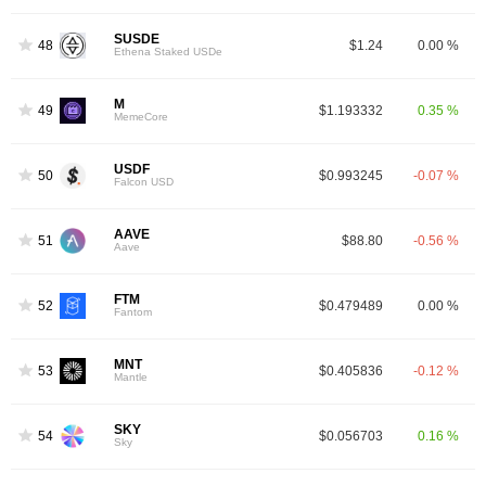
SUSDE
48
$1.24
0.00 %
Ethena Staked USDe
M
49
$1.193332
0.35 %
MemeCore
USDF
50
$0.993245
-0.07 %
Falcon USD
AAVE
51
$88.80
-0.56 %
Aave
FTM
52
$0.479489
0.00 %
Fantom
MNT
53
$0.405836
-0.12 %
Mantle
SKY
54
$0.056703
0.16 %
Sky