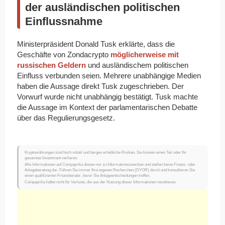
der ausländischen politischen
Einflussnahme
Ministerpräsident Donald Tusk erklärte, dass die
Geschäfte von Zondacrypto
möglicherweise mit
russischen Geldern
und ausländischem politischen
Einfluss verbunden seien. Mehrere unabhängige Medien
haben die Aussage direkt Tusk zugeschrieben. Der
Vorwurf wurde nicht unabhängig bestätigt. Tusk machte
die Aussage im Kontext der parlamentarischen Debatte
über das Regulierungsgesetz.
Kryptowährungen sind hoch volatil und bergen erhebliche Risiken. Sie können einen Teil oder Ihr
gesamtes Investment verlieren.
Alle Informationen auf Coinpaprika dienen nur zu Informationszwecken und stellen keine Finanz- oder
Anlageberatung dar. Führen Sie immer Ihre eigenen Recherchen (DYOR) durch und konsultieren Sie
einen qualifizierten Finanzberater, bevor Sie Anlageentscheidungen treffen.
Coinpaprika haftet nicht für Verluste, die aus der Nutzung dieser Informationen resultieren.