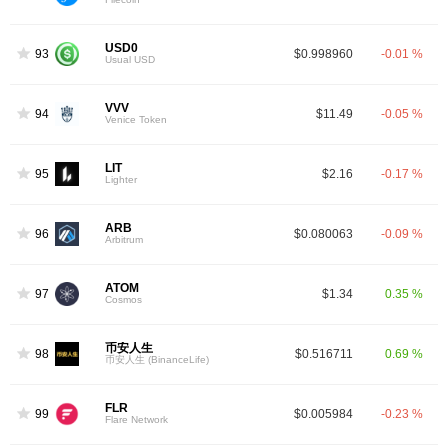
USD0
93
$0.998960
-0.01 %
Usual USD
VVV
94
$11.49
-0.05 %
Venice Token
LIT
95
$2.16
-0.17 %
Lighter
ARB
96
$0.080063
-0.09 %
Arbitrum
ATOM
97
$1.34
0.35 %
Cosmos
币安人生
98
$0.516711
0.69 %
币安人生 (BinanceLife)
FLR
99
$0.005984
-0.23 %
Flare Network