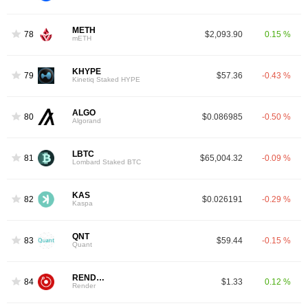
METH
78
$2,093.90
0.15 %
mETH
KHYPE
79
$57.36
-0.43 %
Kinetiq Staked HYPE
ALGO
80
$0.086985
-0.50 %
Algorand
LBTC
81
$65,004.32
-0.09 %
Lombard Staked BTC
KAS
82
$0.026191
-0.29 %
Kaspa
QNT
83
$59.44
-0.15 %
Quant
RENDER
84
$1.33
0.12 %
Render