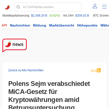
Marktkapitalisierung:
$2,306.20 B
(0.62%)
Vol 24H:
$200.02 B
BTC-Domin
API
Nachrichten
Bildung
Marktübersicht
Höhepunkte
Wäh
Zurück zu Alle Nachrichten
RSS
Polens Sejm verabschiedet
MiCA-Gesetz für
Kryptowährungen amid
Betrugsuntersuchung