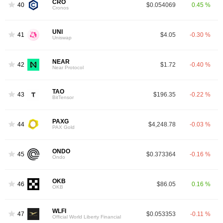
CRO
40
$0.054069
0.45 %
Cronos
UNI
41
$4.05
-0.30 %
Uniswap
NEAR
42
$1.72
-0.40 %
Near Protocol
TAO
43
$196.35
-0.22 %
BitTensor
PAXG
44
$4,248.78
-0.03 %
PAX Gold
ONDO
45
$0.373364
-0.16 %
Ondo
OKB
46
$86.05
0.16 %
OKB
WLFI
47
$0.053353
-0.11 %
Official World Liberty Financial