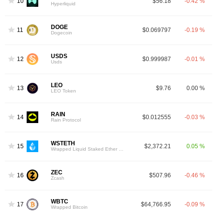
10
$56.18
-0.42 %
Hyperliquid
DOGE
11
$0.069797
-0.19 %
Dogecoin
USDS
12
$0.999987
-0.01 %
Usds
LEO
13
$9.76
0.00 %
LEO Token
RAIN
14
$0.012555
-0.03 %
Rain Protocol
WSTETH
15
$2,372.21
0.05 %
Wrapped Liquid Staked Ether 2.0
ZEC
16
$507.96
-0.46 %
Zcash
WBTC
17
$64,766.95
-0.09 %
Wrapped Bitcoin