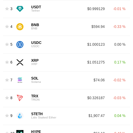
USDT
3
$0.999129
-0.01 %
Tether
BNB
4
$594.94
-0.33 %
BNB
USDC
5
$1.000123
0.00 %
USDC
XRP
6
$1.051275
0.17 %
XRP
SOL
7
$74.06
-0.02 %
Solana
TRX
8
$0.326187
-0.03 %
TRON
STETH
9
$1,907.47
0.04 %
Lido Staked Ether
HYPE