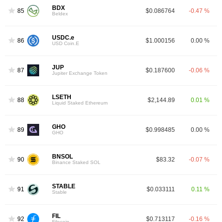
BDX
85
$0.086764
-0.47 %
Beldex
USDC.e
86
$1.000156
0.00 %
USD Coin.E
JUP
87
$0.187600
-0.06 %
Jupiter Exchange Token
LSETH
88
$2,144.89
0.01 %
Liquid Staked Ethereum
GHO
89
$0.998485
0.00 %
GHO
BNSOL
90
$83.32
-0.07 %
Binance Staked SOL
STABLE
91
$0.033111
0.11 %
Stable
FIL
92
$0.713117
-0.16 %
Filecoin