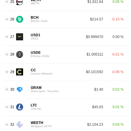
WETH
25
$1,911.64
0.05 %
WETH
BCH
26
$214.57
-0.10 %
Bitcoin Cash
USD1
27
$0.999470
0.00 %
USD1
USDE
28
$1.000111
-0.01 %
Ethena USDe
CC
29
$0.101592
-0.06 %
Canton Network
GRAM
30
$1.40
0.02 %
Gram (prev. Toncoin)
LTC
31
$45.03
0.01 %
Litecoin
WEETH
32
$2,104.23
0.04 %
Wrapped eETH