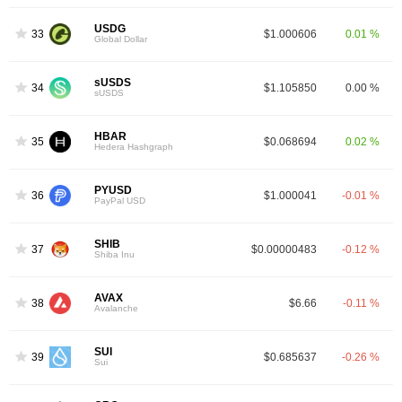
USDG
33
$1.000606
0.01 %
Global Dollar
sUSDS
34
$1.105850
0.00 %
sUSDS
HBAR
35
$0.068694
0.02 %
Hedera Hashgraph
PYUSD
36
$1.000041
-0.01 %
PayPal USD
SHIB
37
$0.00000483
-0.12 %
Shiba Inu
AVAX
38
$6.66
-0.11 %
Avalanche
SUI
39
$0.685637
-0.26 %
Sui