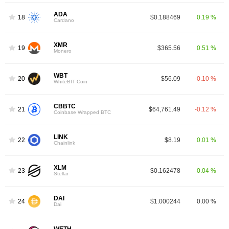
ADA
18
$0.188469
0.19 %
Cardano
XMR
19
$365.56
0.51 %
Monero
WBT
20
$56.09
-0.10 %
WhiteBIT Coin
CBBTC
21
$64,761.49
-0.12 %
Coinbase Wrapped BTC
LINK
22
$8.19
0.01 %
Chainlink
XLM
23
$0.162478
0.04 %
Stellar
DAI
24
$1.000244
0.00 %
Dai