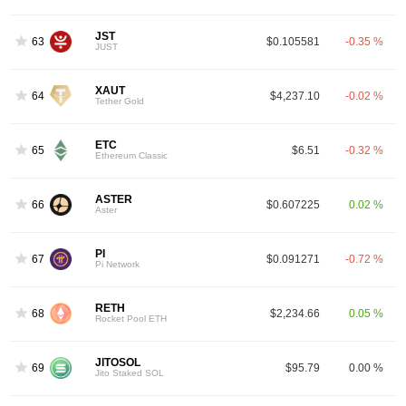
JST
63
$0.105581
-0.35 %
JUST
XAUT
64
$4,237.10
-0.02 %
Tether Gold
ETC
65
$6.51
-0.32 %
Ethereum Classic
ASTER
66
$0.607225
0.02 %
Aster
PI
67
$0.091271
-0.72 %
Pi Network
RETH
68
$2,234.66
0.05 %
Rocket Pool ETH
JITOSOL
69
$95.79
0.00 %
Jito Staked SOL