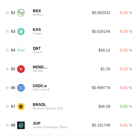
BDX
82
$0.092031
-0.26 %
Beldex
KAS
83
$0.026144
-0.18 %
Kaspa
QNT
84
$58.12
-0.42 %
Quant
RENDER
85
$1.30
-0.10 %
Render
USDC.e
86
$0.999779
-0.01 %
USD Coin.E
BNSOL
87
$86.39
0.05 %
Binance Staked SOL
JUP
88
$0.181749
-0.01 %
Jupiter Exchange Token