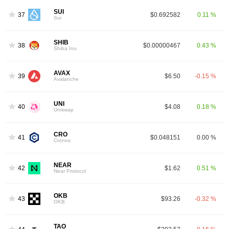
SUI
37
$0.692582
0.11 %
Sui
SHIB
38
$0.00000467
0.43 %
Shiba Inu
AVAX
39
$6.50
-0.15 %
Avalanche
UNI
40
$4.08
0.18 %
Uniswap
CRO
41
$0.048151
0.00 %
Cronos
NEAR
42
$1.62
0.51 %
Near Protocol
OKB
43
$93.26
-0.32 %
OKB
TAO