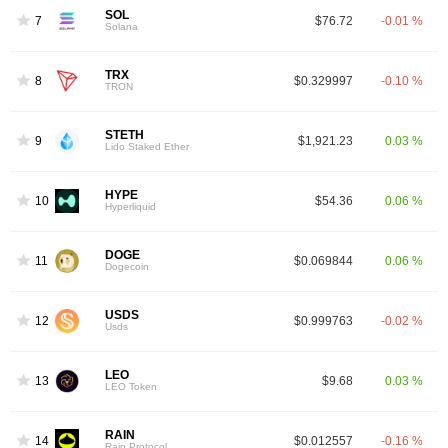
SOL
7
$76.72
-0.01 %
Solana
TRX
8
$0.329997
-0.10 %
TRON
STETH
9
$1,921.23
0.03 %
Lido Staked Ether
HYPE
10
$54.36
0.06 %
Hyperliquid
DOGE
11
$0.069844
0.06 %
Dogecoin
USDS
12
$0.999763
-0.02 %
Usds
LEO
13
$9.68
0.03 %
LEO Token
RAIN
14
$0.012557
-0.16 %
Rain Protocol