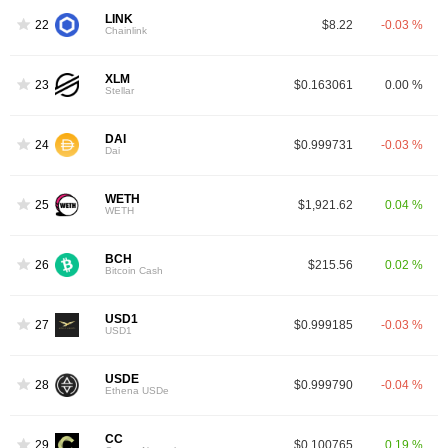
LINK
22
$8.22
-0.03 %
Chainlink
XLM
23
$0.163061
0.00 %
Stellar
DAI
24
$0.999731
-0.03 %
Dai
WETH
25
$1,921.62
0.04 %
WETH
BCH
26
$215.56
0.02 %
Bitcoin Cash
USD1
27
$0.999185
-0.03 %
USD1
USDE
28
$0.999790
-0.04 %
Ethena USDe
CC
29
$0.100765
0.19 %