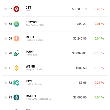
JST
67
$0.100519
-0.22 %
JUST
JITOSOL
68
$99.21
-0.01 %
Jito Staked SOL
RETH
69
$2,245.86
0.04 %
Rocket Pool ETH
PUMP
70
$0.002701
-0.10 %
Pump.fun
WBNB
71
$602.53
-0.18 %
Wrapped BNB
KCS
72
$6.66
-0.27 %
KuCoin Token
RSETH
73
$2,066.00
0.04 %
Kelp DAO Restaked ETH