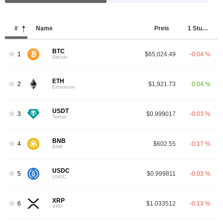
#
Name
Preis
1 Stunde
BTC
1
$65,024.49
-0.04 %
Bitcoin
ETH
2
$1,921.73
0.04 %
Ethereum
USDT
3
$0.999017
-0.03 %
Tether
BNB
4
$602.55
-0.17 %
BNB
USDC
5
$0.999811
-0.03 %
USDC
XRP
6
$1.033512
-0.13 %
XRP