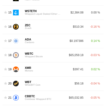
WSTETH
15
$2,384.08
0.00 %
Wrapped Liquid Staked Ether 2.0
ZEC
16
$510.34
-0.16 %
Zcash
ADA
17
$0.197386
0.14 %
Cardano
WBTC
18
$65,059.18
-0.03 %
Wrapped Bitcoin
XMR
19
$397.41
0.02 %
Monero
WBT
20
$56.18
-0.04 %
WhiteBIT Coin
CBBTC
21
$65,032.85
-0.05 %
Coinbase Wrapped BTC