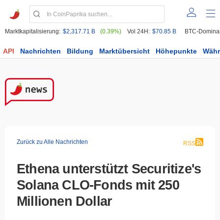
Marktkapitalisierung:
$2,317.71 B
(0.39%)
Vol 24H:
$70.85 B
BTC-Domina
API
Nachrichten
Bildung
Marktübersicht
Höhepunkte
Wäh
Zurück zu Alle Nachrichten
RSS
Ethena unterstützt Securitize's
Solana CLO-Fonds mit 250
Millionen Dollar