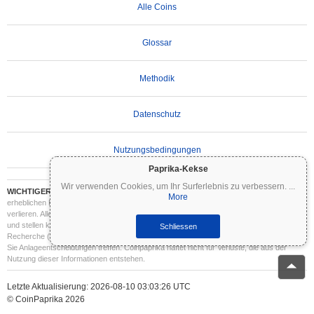
Alle Coins
Glossar
Methodik
Datenschutz
Nutzungsbedingungen
Paprika-Kekse
Wir verwenden Cookies, um Ihr Surferlebnis zu verbessern.
...
WICHTIGER HAFTUNGSAUSSCHLUSS:
Kryptowährungen sind hochvolatil und mit
More
erheblichen Risiken verbunden. Sie können einen Teil oder Ihre gesamte Investition
verlieren. Alle Informationen auf Coinpaprika dienen ausschließlich Informationszwecken
und stellen keine Finanz- oder Anlageberatung dar. Führen Sie stets Ihre eigene
Schliessen
Recherche (DYOR) durch und konsultieren Sie einen qualifizierten Finanzberater, bevor
Sie Anlageentscheidungen treffen. Coinpaprika haftet nicht für Verluste, die aus der
Nutzung dieser Informationen entstehen.
Letzte Aktualisierung: 2026-08-10 03:03:26 UTC
© CoinPaprika 2026