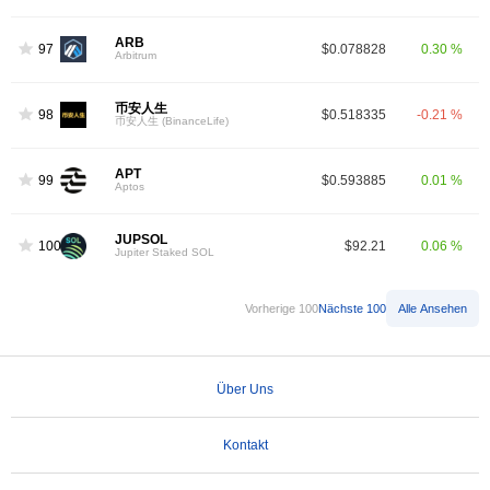
ARB
97
$0.078828
0.30 %
Arbitrum
币安人生
98
$0.518335
-0.21 %
币安人生 (BinanceLife)
APT
99
$0.593885
0.01 %
Aptos
JUPSOL
100
$92.21
0.06 %
Jupiter Staked SOL
Vorherige 100
Nächste 100
Alle Ansehen
Über Uns
Kontakt