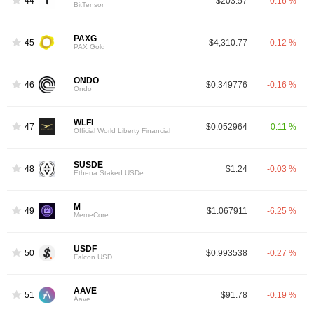
44
$203.57
-0.16 %
BitTensor
PAXG
45
$4,310.77
-0.12 %
PAX Gold
ONDO
46
$0.349776
-0.16 %
Ondo
WLFI
47
$0.052964
0.11 %
Official World Liberty Financial
SUSDE
48
$1.24
-0.03 %
Ethena Staked USDe
M
49
$1.067911
-6.25 %
MemeCore
USDF
50
$0.993538
-0.27 %
Falcon USD
AAVE
51
$91.78
-0.19 %
Aave