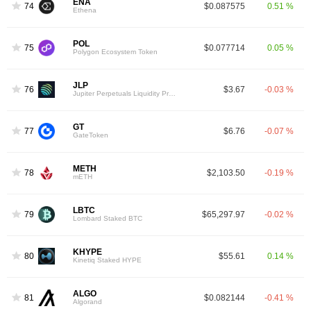
ENA
74
$0.087575
0.51 %
Ethena
POL
75
$0.077714
0.05 %
Polygon Ecosystem Token
JLP
76
$3.67
-0.03 %
Jupiter Perpetuals Liquidity Provider Token
GT
77
$6.76
-0.07 %
GateToken
METH
78
$2,103.50
-0.19 %
mETH
LBTC
79
$65,297.97
-0.02 %
Lombard Staked BTC
KHYPE
80
$55.61
0.14 %
Kinetiq Staked HYPE
ALGO
81
$0.082144
-0.41 %
Algorand