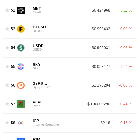
MNT
52
$0.424968
0.11 %
Mantle
BFUSD
53
$0.998432
-0.03 %
BFUSD
USDD
54
$0.999031
-0.03 %
USDD
SKY
55
$0.053177
-0.11 %
Sky
SYRUPUSDC
56
$1.176294
-0.03 %
SyrupUSDC
PEPE
57
$0.00000290
-0.44 %
Pepe
ICP
58
$2.18
-0.15 %
Internet Computer
FTM