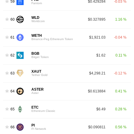
59
$0.429284
-0.03 %
Fantom
WLD
60
$0.327895
1.16 %
Worldcoin
WETH
61
$1,921.03
-0.04 %
Binance-Peg Ethereum Token
BGB
62
$1.62
0.11 %
Bitget Token
XAUT
63
$4,298.21
-0.12 %
Tether Gold
ASTER
64
$0.613884
0.41 %
Aster
ETC
65
$6.49
0.28 %
Ethereum Classic
PI
66
$0.090811
0.56 %
Pi Network