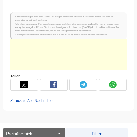
Kryptowährungen sind hoch volatil und bergen erhebliche Risiken. Sie können einen Teil oder Ihr
gesamtes Investment verlieren.
Alle Informationen auf Coinpaprika dienen nur zu Informationszwecken und stellen keine Finanz- oder
Anlageberatung dar. Führen Sie immer Ihre eigenen Recherchen (DYOR) durch und konsultieren Sie
einen qualifizierten Finanzberater, bevor Sie Anlageentscheidungen treffen.
Coinpaprika haftet nicht für Verluste, die aus der Nutzung dieser Informationen resultieren.
Teilen:
Zurück zu Alle Nachrichten
Preisübersicht
Filter