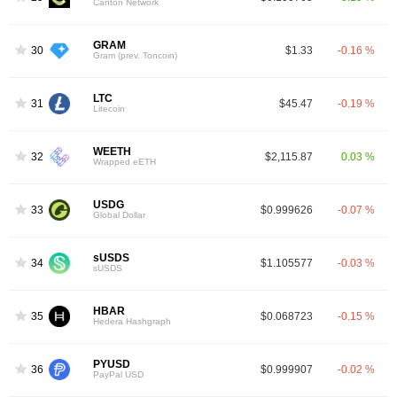
Canton Network
GRAM
30
$1.33
-0.16 %
Gram (prev. Toncoin)
LTC
31
$45.47
-0.19 %
Litecoin
WEETH
32
$2,115.87
0.03 %
Wrapped eETH
USDG
33
$0.999626
-0.07 %
Global Dollar
sUSDS
34
$1.105577
-0.03 %
sUSDS
HBAR
35
$0.068723
-0.15 %
Hedera Hashgraph
PYUSD
36
$0.999907
-0.02 %
PayPal USD