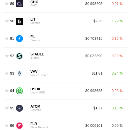
GHO
89
$0.998205
-0.01 %
GHO
LIT
90
$2.36
1.29 %
Lighter
FIL
91
$0.703415
-0.16 %
Filecoin
STABLE
92
$0.032390
-0.30 %
Stable
VVV
93
$11.81
0.24 %
Venice Token
USD0
94
$0.998685
-0.03 %
Usual USD
ATOM
95
$1.37
0.16 %
Cosmos
FLR
96
$0.006101
0.00 %
Flare Network