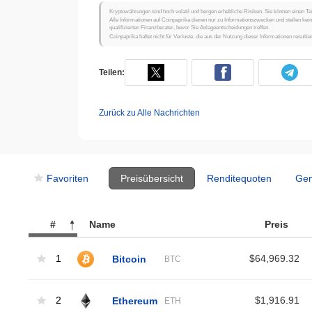
Kryptowährungen sind hoch volatil und bergen erhebliche Risiken. Sie können einen Tei
Alle Informationen auf Coinpaprika dienen nur zu Informationszwecken und stellen ke
qualifizierten Finanzberater, bevor Sie Anlageentscheidungen treffen.
Coinpaprika haftet nicht für Verluste, die aus der Nutzung dieser Informationen resultie
Teilen:
Zurück zu Alle Nachrichten
Favoriten
Preisübersicht
Renditequoten
Gem
#
Name
Preis
1
Bitcoin
$64,969.32
BTC
2
Ethereum
$1,916.91
ETH