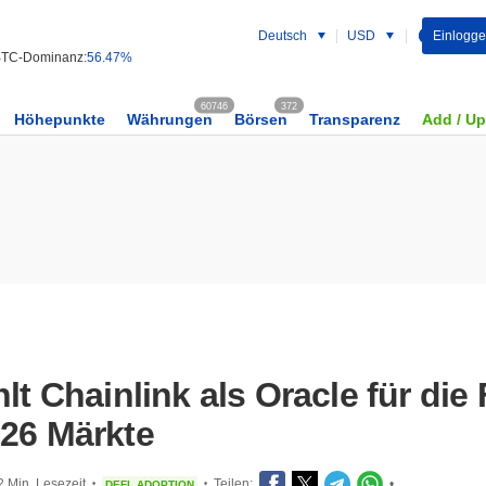
Deutsch
USD
Einlogg
TC-Dominanz:
56.47%
60746
372
Höhepunkte
Währungen
Börsen
Transparenz
Add / U
lt Chainlink als Oracle für die 
026 Märkte
2 Min. Lesezeit
Teilen:
•
DEFI
ADOPTION
•
•