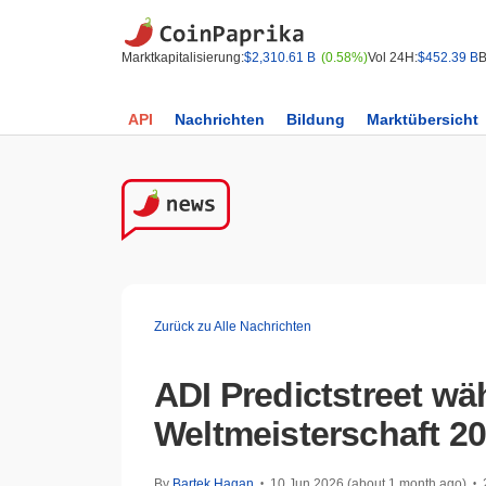
Marktkapitalisierung:
$2,310.61 B
(0.58%)
Vol 24H:
$452.39 B
B
API
Nachrichten
Bildung
Marktübersicht
Zurück zu Alle Nachrichten
ADI Predictstreet wäh
Weltmeisterschaft 2
By
Bartek Hagan
10 Jun 2026 (about 1 month ago)
•
•