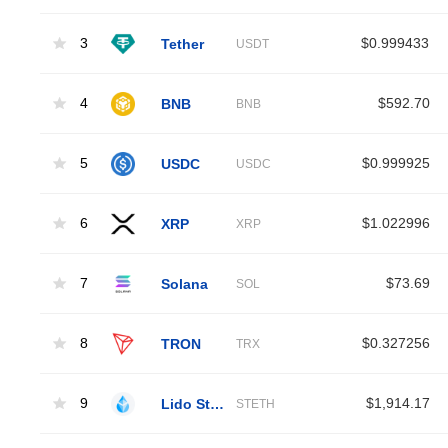
3
Tether
$0.999433
USDT
4
BNB
$592.70
BNB
5
USDC
$0.999925
USDC
6
XRP
$1.022996
XRP
7
Solana
$73.69
SOL
8
TRON
$0.327256
TRX
9
Lido Staked Ether
$1,914.17
STETH