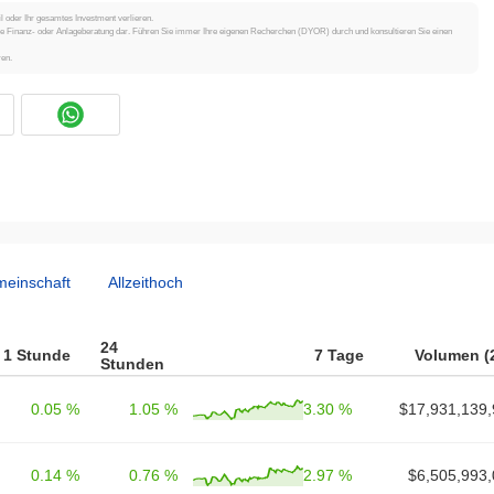
l oder Ihr gesamtes Investment verlieren.
ine Finanz- oder Anlageberatung dar. Führen Sie immer Ihre eigenen Recherchen (DYOR) durch und konsultieren Sie einen
ren.
einschaft
Allzeithoch
24
1 Stunde
7 Tage
Volumen (
Stunden
0.05 %
1.05 %
3.30 %
$17,931,139,
0.14 %
0.76 %
2.97 %
$6,505,993,