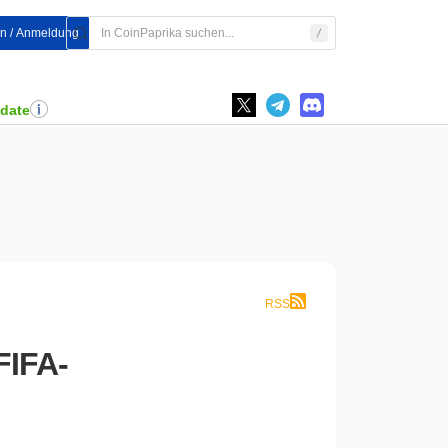
en / Anmeldung
pdate
RSS
FIFA-