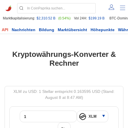
Marktkapitalisierung:
$2,310.52 B
(0.54%)
Vol 24H:
$199.19 B
BTC-Domin
API
Nachrichten
Bildung
Marktübersicht
Höhepunkte
Wäh
Kryptowährungs-Konverter &
Rechner
XLM zu USD: 1 Stellar entspricht 0.163595 USD (Stand:
August 8 at 8:47 AM)