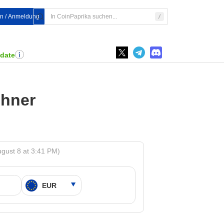
en / Anmeldung
pdate
chner
gust 8 at 3:41 PM)