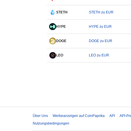
STETH
STETH zu EUR
HYPE
HYPE zu EUR
DOGE
DOGE zu EUR
LEO
LEO zu EUR
Über Uns
Werbeanzeigen auf CoinPaprika
API
API-Pr
Nutzungsbedingungen