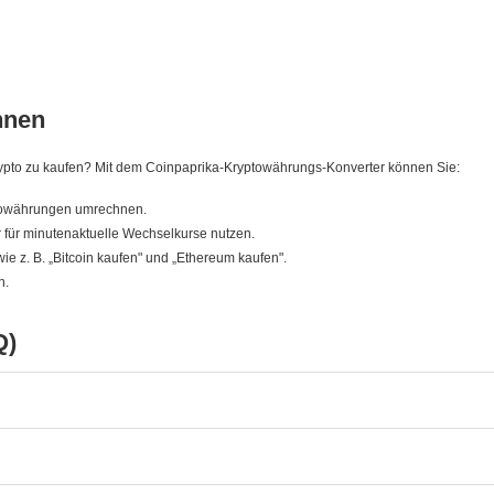
hnen
, Krypto zu kaufen? Mit dem Coinpaprika-Kryptowährungs-Konverter können Sie:
ptowährungen umrechnen.
für minutenaktuelle Wechselkurse nutzen.
wie z. B. „Bitcoin kaufen" und „Ethereum kaufen".
n.
Q)