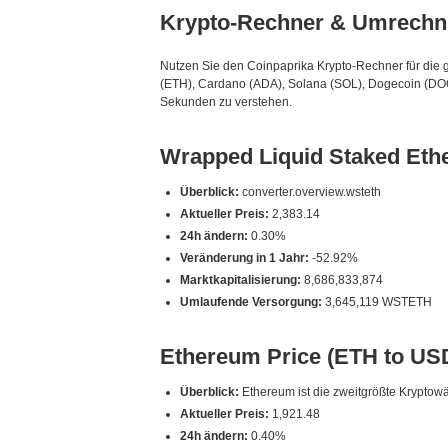
Krypto-Rechner & Umrechn
Nutzen Sie den Coinpaprika Krypto-Rechner für die 
(ETH), Cardano (ADA), Solana (SOL), Dogecoin (DOG
Sekunden zu verstehen.
Wrapped Liquid Staked Eth
Überblick:
converter.overview.wsteth
Aktueller Preis:
2,383.14
24h ändern:
0.30%
Veränderung in 1 Jahr:
-52.92%
Marktkapitalisierung:
8,686,833,874
Umlaufende Versorgung:
3,645,119 WSTETH
Ethereum Price (ETH to US
Überblick:
Ethereum ist die zweitgrößte Krypto
Aktueller Preis:
1,921.48
24h ändern:
0.40%