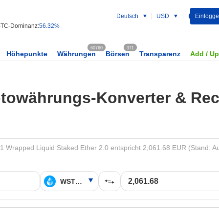
Deutsch
USD
Einlogg
TC-Dominanz:
56.32%
60760
371
Höhepunkte
Währungen
Börsen
Transparenz
Add / U
towährungs-Konverter & Re
Wrapped Liquid Staked Ether 2.0 entspricht 2,061.68 EUR (Stand: Au