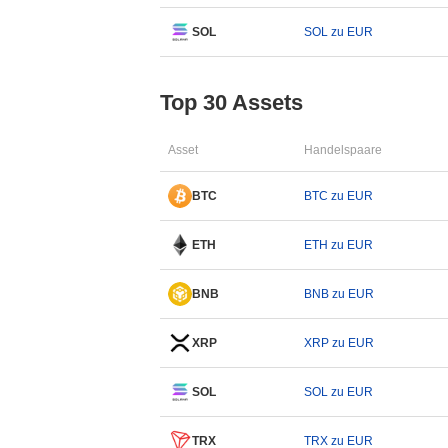
SOL
SOL zu EUR
Top 30 Assets
Asset
Handelspaare
BTC
BTC zu EUR
ETH
ETH zu EUR
BNB
BNB zu EUR
XRP
XRP zu EUR
SOL
SOL zu EUR
TRX
TRX zu EUR