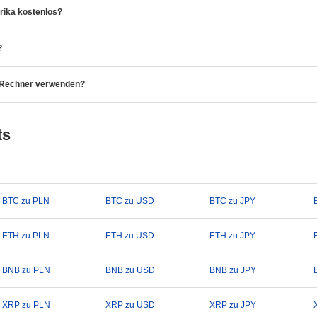
rika kostenlos?
?
o-Rechner verwenden?
ts
BTC zu PLN
BTC zu USD
BTC zu JPY
ETH zu PLN
ETH zu USD
ETH zu JPY
BNB zu PLN
BNB zu USD
BNB zu JPY
XRP zu PLN
XRP zu USD
XRP zu JPY