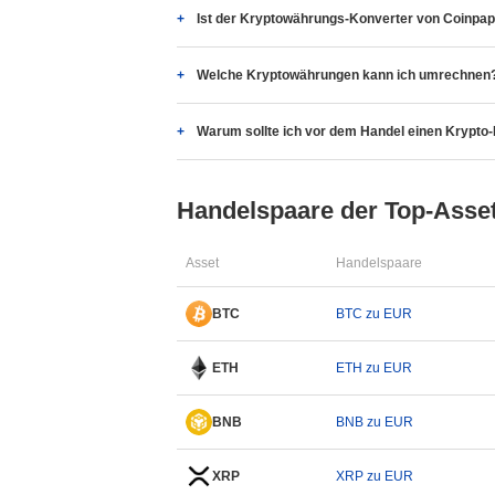
Ist der Kryptowährungs-Konverter von Coinpap
Welche Kryptowährungen kann ich umrechnen
Warum sollte ich vor dem Handel einen Krypt
Handelspaare der Top-Asse
Asset
Handelspaare
BTC
BTC zu EUR
ETH
ETH zu EUR
BNB
BNB zu EUR
XRP
XRP zu EUR