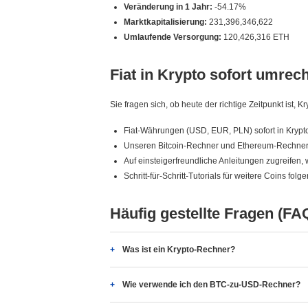
Veränderung in 1 Jahr:
-54.17%
Marktkapitalisierung:
231,396,346,622
Umlaufende Versorgung:
120,426,316 ETH
Fiat in Krypto sofort umrec
Sie fragen sich, ob heute der richtige Zeitpunkt ist
Fiat-Währungen (USD, EUR, PLN) sofort in Kry
Unseren Bitcoin-Rechner und Ethereum-Rechner 
Auf einsteigerfreundliche Anleitungen zugreifen, 
Schritt-für-Schritt-Tutorials für weitere Coins folge
Häufig gestellte Fragen (FA
Was ist ein Krypto-Rechner?
Wie verwende ich den BTC-zu-USD-Rechner?