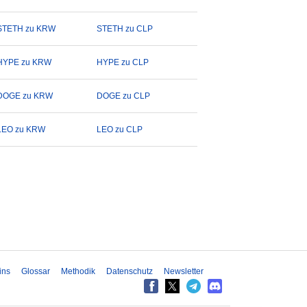
STETH zu KRW
STETH zu CLP
HYPE zu KRW
HYPE zu CLP
DOGE zu KRW
DOGE zu CLP
LEO zu KRW
LEO zu CLP
ins
Glossar
Methodik
Datenschutz
Newsletter