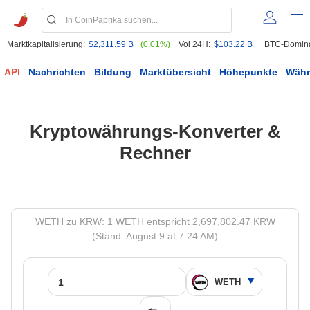
Marktkapitalisierung:
$2,311.59 B
(0.01%)
Vol 24H:
$103.22 B
BTC-Domin
API
Nachrichten
Bildung
Marktübersicht
Höhepunkte
Wäh
Kryptowährungs-Konverter &
Rechner
WETH zu KRW: 1 WETH entspricht 2,697,802.47 KRW
(Stand: August 9 at 7:24 AM)