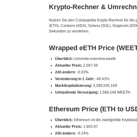
Krypto-Rechner & Umrechn
Nutzen Sie den Coinpaprika Krypto-Rechner für die 
(ETH), Cardano (ADA), Solana (SOL), Dogecoin (DOG
Sekunden zu verstehen.
Wrapped eETH Price (WEET
Überblick:
converter.overview.weeth
Aktueller Preis:
2,097.59
24h ändern:
-0.03%
Veränderung in 1 Jahr:
-49.43%
Marktkapitalisierung:
3,289,545,169
Umlaufende Versorgung:
1,568,248 WEETH
Ethereum Price (ETH to US
Überblick:
Ethereum ist die zweitgrößte Krypto
Aktueller Preis:
1,903.97
24h ändern:
-0.24%