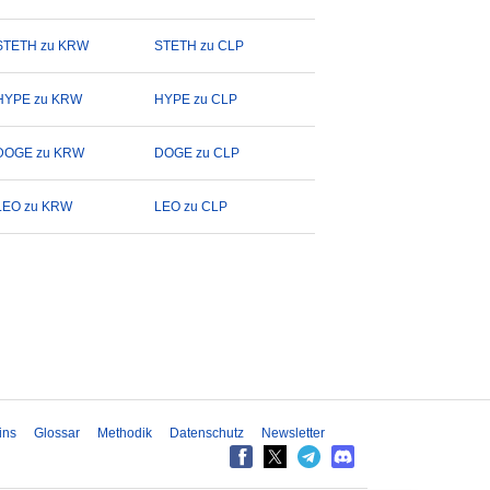
STETH zu KRW
STETH zu CLP
HYPE zu KRW
HYPE zu CLP
DOGE zu KRW
DOGE zu CLP
LEO zu KRW
LEO zu CLP
ins
Glossar
Methodik
Datenschutz
Newsletter