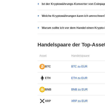
Ist der Kryptowährungs-Konverter von Coinpap
Welche Kryptowährungen kann ich umrechnen
Warum sollte ich vor dem Handel einen Krypt
Handelspaare der Top-Asse
Asset
Handelspaare
BTC
BTC zu EUR
ETH
ETH zu EUR
BNB
BNB zu EUR
XRP
XRP zu EUR