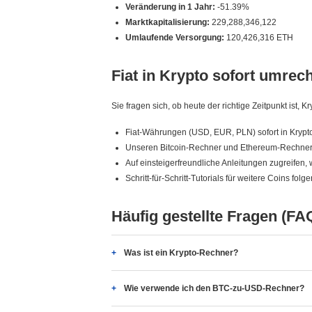
Veränderung in 1 Jahr:
-51.39%
Marktkapitalisierung:
229,288,346,122
Umlaufende Versorgung:
120,426,316 ETH
Fiat in Krypto sofort umrec
Sie fragen sich, ob heute der richtige Zeitpunkt ist
Fiat-Währungen (USD, EUR, PLN) sofort in Kry
Unseren Bitcoin-Rechner und Ethereum-Rechner 
Auf einsteigerfreundliche Anleitungen zugreifen, 
Schritt-für-Schritt-Tutorials für weitere Coins folge
Häufig gestellte Fragen (FA
Was ist ein Krypto-Rechner?
Wie verwende ich den BTC-zu-USD-Rechner?