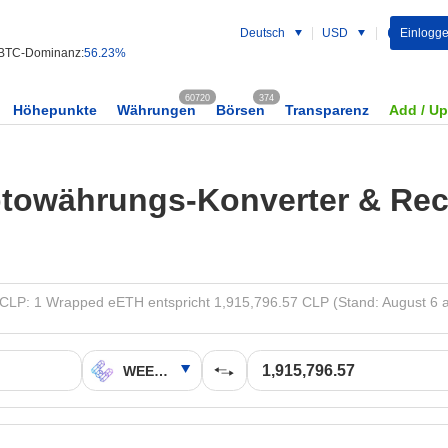
Deutsch
USD
Einlogg
BTC-Dominanz:
56.23%
60720
374
Höhepunkte
Währungen
Börsen
Transparenz
Add / U
towährungs-Konverter & Re
LP: 1 Wrapped eETH entspricht 1,915,796.57 CLP (Stand: August 6 a