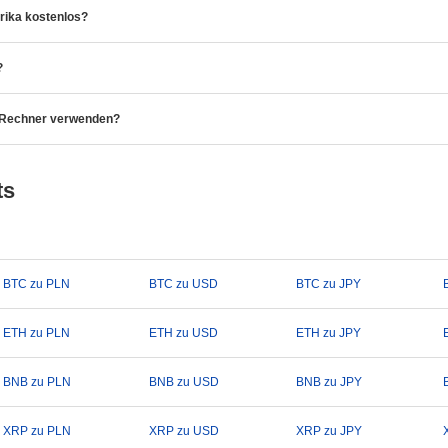
rika kostenlos?
?
o-Rechner verwenden?
ts
BTC zu PLN
BTC zu USD
BTC zu JPY
ETH zu PLN
ETH zu USD
ETH zu JPY
BNB zu PLN
BNB zu USD
BNB zu JPY
XRP zu PLN
XRP zu USD
XRP zu JPY