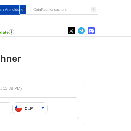
en / Anmeldung
pdate
chner
t 11:38 PM)