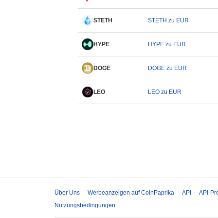
STETH
STETH zu EUR
HYPE
HYPE zu EUR
DOGE
DOGE zu EUR
LEO
LEO zu EUR
Über Uns
Werbeanzeigen auf CoinPaprika
API
API-Pr
Nutzungsbedingungen