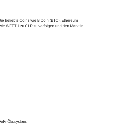
ie beliebte Coins wie Bitcoin (BTC), Ethereum
 wie WEETH zu CLP zu verfolgen und den Markt in
DeFi-Ökosystem.