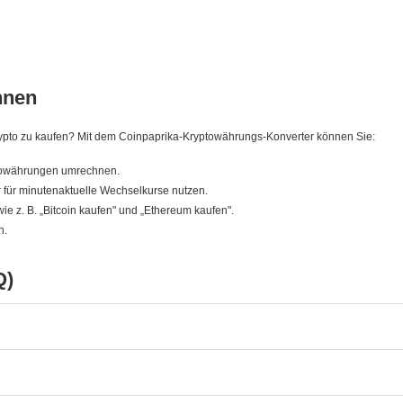
hnen
, Krypto zu kaufen? Mit dem Coinpaprika-Kryptowährungs-Konverter können Sie:
ptowährungen umrechnen.
für minutenaktuelle Wechselkurse nutzen.
wie z. B. „Bitcoin kaufen" und „Ethereum kaufen".
n.
Q)