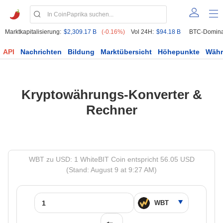
Marktkapitalisierung:
$2,309.17 B
(-0.16%)
Vol 24H:
$94.18 B
BTC-Domina
API
Nachrichten
Bildung
Marktübersicht
Höhepunkte
Wäh
Kryptowährungs-Konverter &
Rechner
WBT zu USD: 1 WhiteBIT Coin entspricht 56.05 USD
(Stand: August 9 at 9:27 AM)