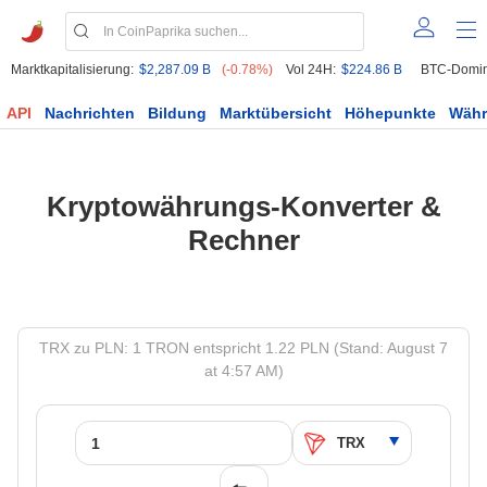
Marktkapitalisierung:
$2,287.09 B
(-0.78%)
Vol 24H:
$224.86 B
BTC-Domin
API
Nachrichten
Bildung
Marktübersicht
Höhepunkte
Wäh
Kryptowährungs-Konverter &
Rechner
TRX zu PLN: 1 TRON entspricht 1.22 PLN (Stand: August 7
at 4:57 AM)