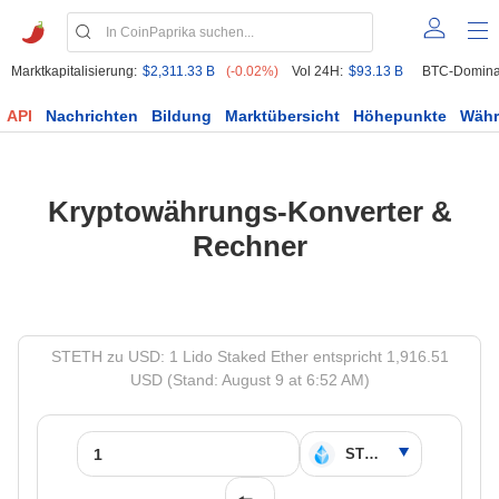
Marktkapitalisierung:
$2,311.33 B
(-0.02%)
Vol 24H:
$93.13 B
BTC-Domina
API
Nachrichten
Bildung
Marktübersicht
Höhepunkte
Wäh
Kryptowährungs-Konverter &
Rechner
STETH zu USD: 1 Lido Staked Ether entspricht 1,916.51
USD (Stand: August 9 at 6:52 AM)