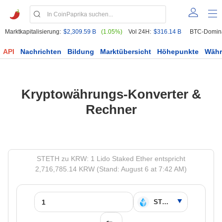
Marktkapitalisierung:
$2,309.59 B
(1.05%)
Vol 24H:
$316.14 B
BTC-Domin
API
Nachrichten
Bildung
Marktübersicht
Höhepunkte
Wäh
Kryptowährungs-Konverter &
Rechner
STETH zu KRW: 1 Lido Staked Ether entspricht
2,716,785.14 KRW (Stand: August 6 at 7:42 AM)