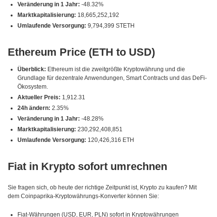
Veränderung in 1 Jahr:
-48.32%
Marktkapitalisierung:
18,665,252,192
Umlaufende Versorgung:
9,794,399 STETH
Ethereum Price (ETH to USD)
Überblick:
Ethereum ist die zweitgrößte Kryptowährung und die
Grundlage für dezentrale Anwendungen, Smart Contracts und das DeFi-
Ökosystem.
Aktueller Preis:
1,912.31
24h ändern:
2.35%
Veränderung in 1 Jahr:
-48.28%
Marktkapitalisierung:
230,292,408,851
Umlaufende Versorgung:
120,426,316 ETH
Fiat in Krypto sofort umrechnen
Sie fragen sich, ob heute der richtige Zeitpunkt ist, Krypto zu kaufen? Mit
dem Coinpaprika-Kryptowährungs-Konverter können Sie:
Fiat-Währungen (USD, EUR, PLN) sofort in Kryptowährungen