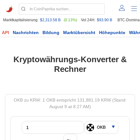
Marktkapitalisierung:
$2,313.58 B
(0.13%)
Vol 24H:
$93.90 B
BTC-Domina
API
Nachrichten
Bildung
Marktübersicht
Höhepunkte
Wäh
Kryptowährungs-Konverter &
Rechner
OKB zu KRW: 1 OKB entspricht 131,881.19 KRW (Stand:
August 9 at 8:27 AM)