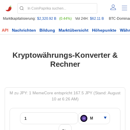
Marktkapitalisierung:
$2,320.92 B
(0.44%)
Vol 24H:
$62.11 B
BTC-Domina
API
Nachrichten
Bildung
Marktübersicht
Höhepunkte
Wäh
Kryptowährungs-Konverter &
Rechner
M zu JPY: 1 MemeCore entspricht 167.5 JPY (Stand: August
10 at 6:26 AM)