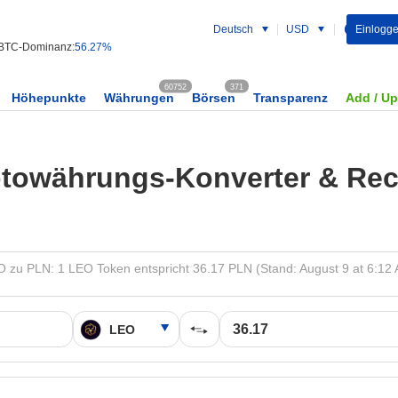
Deutsch
USD
Einlogg
BTC-Dominanz:
56.27%
60752
371
Höhepunkte
Währungen
Börsen
Transparenz
Add / U
towährungs-Konverter & Re
 zu PLN: 1 LEO Token entspricht 36.17 PLN (Stand: August 9 at 6:12