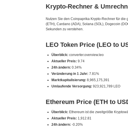
Krypto-Rechner & Umrechn
Nutzen Sie den Coinpaprika Krypto-Rechner für die 
(ETH), Cardano (ADA), Solana (SOL), Dogecoin (DOG
Sekunden zu verstehen.
LEO Token Price (LEO to U
Überblick:
converter.overview.leo
Aktueller Preis:
9.74
24h ändern:
0.34%
Veränderung in 1 Jahr:
7.81%
Marktkapitalisierung:
8,965,175,391
Umlaufende Versorgung:
923,921,789 LEO
Ethereum Price (ETH to US
Überblick:
Ethereum ist die zweitgrößte Krypto
Aktueller Preis:
1,912.81
24h ändern:
-0.20%