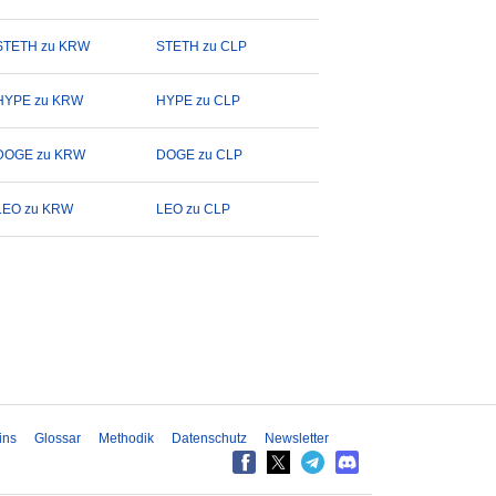
STETH zu KRW
STETH zu CLP
HYPE zu KRW
HYPE zu CLP
DOGE zu KRW
DOGE zu CLP
LEO zu KRW
LEO zu CLP
ins
Glossar
Methodik
Datenschutz
Newsletter