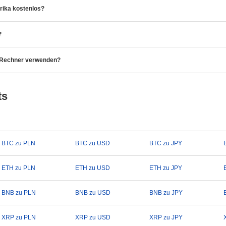
rika kostenlos?
?
o-Rechner verwenden?
ts
BTC zu PLN
BTC zu USD
BTC zu JPY
ETH zu PLN
ETH zu USD
ETH zu JPY
BNB zu PLN
BNB zu USD
BNB zu JPY
XRP zu PLN
XRP zu USD
XRP zu JPY