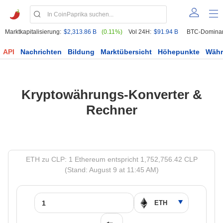
Marktkapitalisierung:
$2,313.86 B
(0.11%)
Vol 24H:
$91.94 B
BTC-Domina
API
Nachrichten
Bildung
Marktübersicht
Höhepunkte
Wäh
Kryptowährungs-Konverter &
Rechner
ETH zu CLP: 1 Ethereum entspricht 1,752,756.42 CLP
(Stand: August 9 at 11:45 AM)