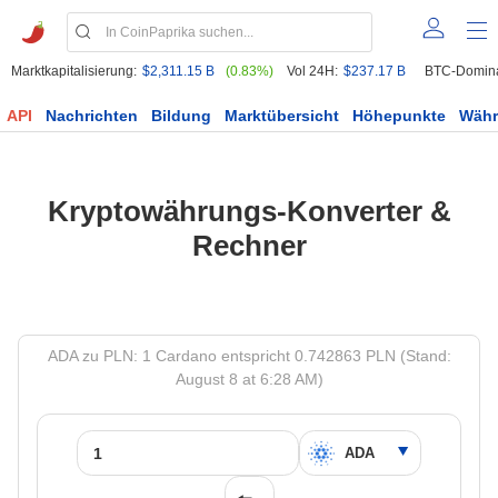
Marktkapitalisierung:
$2,311.15 B
(0.83%)
Vol 24H:
$237.17 B
BTC-Domin
API
Nachrichten
Bildung
Marktübersicht
Höhepunkte
Wäh
Kryptowährungs-Konverter &
Rechner
ADA zu PLN: 1 Cardano entspricht 0.742863 PLN (Stand:
August 8 at 6:28 AM)