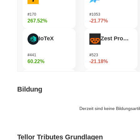
#170
#1053
267.52%
-21.77%
IoTeX
Zest Protocol
#441
#523
60.22%
-21.18%
DIMO
Cysic
Bildung
#1227
#206
51.55%
-20.61%
Derzeit sind keine Bildungsart
Bitway
Syndicate
Tellor Tributes Grundlagen
#105
#1096