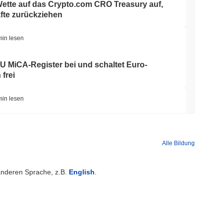
Wette auf das Crypto.com CRO Treasury auf,
fte zurückziehen
min lesen
 EU MiCA-Register bei und schaltet Euro-
 frei
min lesen
rte verdreifachen sich auf 7,4 Milliarden
 von DeFi zurückgeht
Alle Bildung
min lesen
 anderen Sprache, z.B.
English
.
TORS
 auf September verschoben, während die
zurückhalten
min lesen