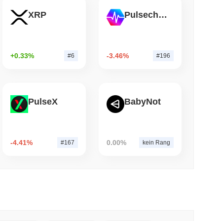
XRP
Pulsechain
 lesen
 Bankenrennen zur Tokenisierung von Einlagen
+0.33%
-3.46%
#6
#196
PulseX
BabyNot
-4.41%
0.00%
#167
kein Rang