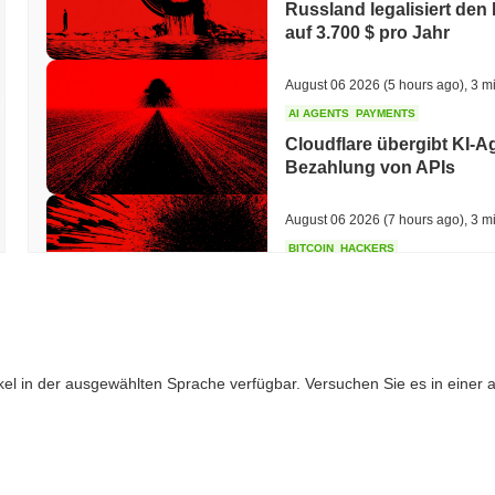
Russland legalisiert den
auf 3.700 $ pro Jahr
August 06 2026
(5 hours ago)
,
3 m
AI AGENTS
PAYMENTS
Cloudflare übergibt KI-A
Bezahlung von APIs
August 06 2026
(7 hours ago)
,
3 m
BITCOIN
HACKERS
Boltz hat seine eigene B
abgeschaltet
August 06 2026
(9 hours ago)
,
3 m
ikel in der ausgewählten Sprache verfügbar. Versuchen Sie es in einer
CIRCLE
TOKENIZATION
Die größten Namen der Wal
Blockchain
August 06 2026
(11 hours ago)
,
3 