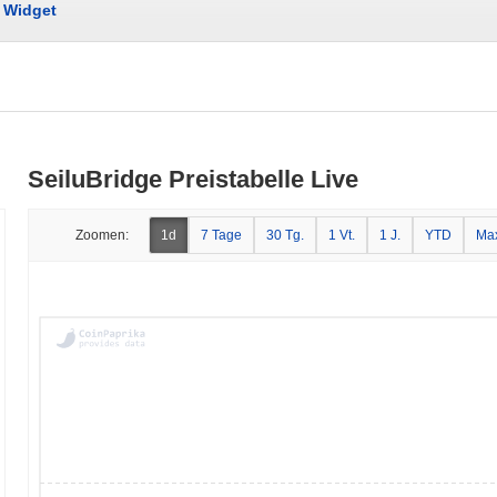
Widget
SeiluBridge Preistabelle Live
Zoomen:
1d
7 Tage
30 Tg.
1 Vt.
1 J.
YTD
Ma