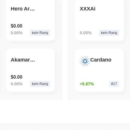
Hero Arena Gem
XXXAi
August 05 2026
(1 day ago)
,
3 min
BITCOIN
CRYPTO SERVICES
BitGo verschiebt 7,4 Mill
$0.00
Chainlink, während Exodu
0.00%
0.00%
kein Rang
kein Rang
AkamaruInu
Cardano
$0.00
0.00%
+5.87%
kein Rang
#17