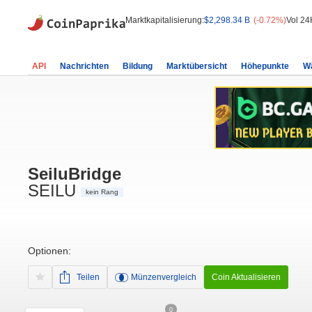
Marktkapitalisierung:
$2,298.34 B
(-0.72%)
Vol 24
API
Nachrichten
Bildung
Marktübersicht
Höhepunkte
W
SeiluBridge
SEILU
kein Rang
Optionen:
Teilen
Münzenvergleich
Coin Aktualisieren
0