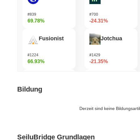
#839
#700
69.78%
-24.31%
Fusionist
Jotchua
#1224
#1429
66.93%
-21.35%
Cartesi
Infinex
Bildung
#503
#684
47.52%
-19.57%
Derzeit sind keine Bildungsart
Zerobase
KellyClaude
SeiluBridge Grundlagen
#400
#1719