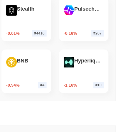
Stealth
Pulsechain
 lesen
iarden Dollar an Wrapped Bitcoin zu
s von LayerZero sich der 15...
-0.01%
-0.16%
#4416
#207
BNB
Hyperliquid
-0.94%
-1.16%
#4
#10