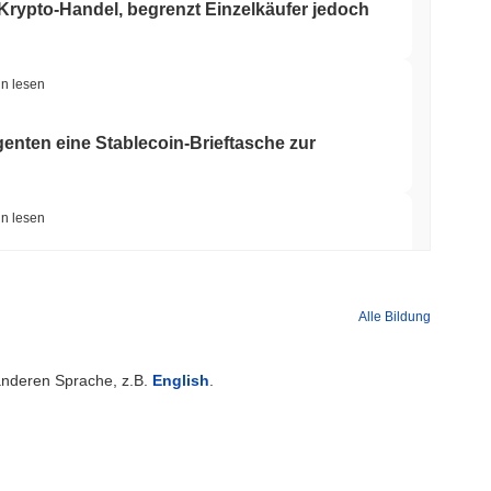
 Krypto-Handel, begrenzt Einzelkäufer jedoch
in lesen
genten eine Stablecoin-Brieftasche zur
in lesen
itcoin-Brücke nach einem KI-Angriff
Alle Bildung
in lesen
 anderen Sprache, z.B.
English
.
l Street sichern sich jetzt Circles Arc-
min lesen