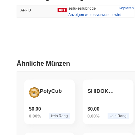
44.96%
-18.34%
Kopieren
seilu-seilubridge
API-ID
Anzeigen wie es verwendet wird
Trendend
Kürzlich Hinzugefügt
Hyperliquid
SACOIN
#10
#4669
-1.16%
-2.58%
Ähnliche Münzen
PolyCub
SHIDOKI INU
$0.00
$0.00
0.00%
0.00%
kein Rang
kein Rang