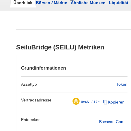
Überblick
Börsen
/
Märkte
Ähnliche Münzen
Liquidität
SeiluBridge (SEILU) Metriken
Grundinformationen
Assettyp
Token
Vertragsadresse
Kopieren
0x46...817e
Entdecker
Bscscan.com