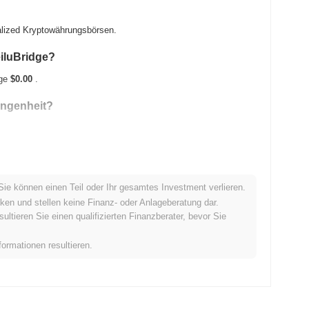
ralized Kryptowährungsbörsen.
eiluBridge?
dge
$0.00
.
angenheit?
Sie können einen Teil oder Ihr gesamtes Investment verlieren.
en Kryptomarkt ab?
ken und stellen keine Finanz- oder Anlageberatung dar.
tieren Sie einen qualifizierten Finanzberater, bevor Sie
raf damit den gesamten Kryptomarkt der einen Rückgang von
isentwicklung von SEILU im Vergleich zur breiteren
formationen resultieren.