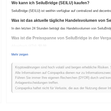
Wo kann ich SeiluBridge (SEILU) kaufen?
SeiluBridge (SEILU) ist weithin verfügbar auf centralized and decent
Was ist das aktuelle tägliche Handelsvolumen von S
In den letzten 24 Stunden beträgt das Handelsvolumen von SeiluBri
Was ist die Preisspanne von SeiluBridge in der Verg
Allzeithoch (ATH):
$0.00
Allzeittief (ATL):
$0.00
Mehr zeigen
SeiluBridge wird derzeit
~0.00%
unter seinem ATH gehandelt .
Kryptowährungen sind hoch volatil und bergen erhebliche Risiken. 
Wie schneidet SeiluBridge im Vergleich zum breiter
Alle Informationen auf Coinpaprika dienen nur zu Informationszwec
Führen Sie immer Ihre eigenen Recherchen (DYOR) durch und konsul
In den letzten 7 Tagen ist SeiluBridge um
0.00%
gestiegen und übert
Anlageentscheidungen treffen.
0.72%
verzeichnete. Dies deutet auf eine starke Performance der Pre
Coinpaprika haftet nicht für Verluste, die aus der Nutzung dieser In
Marktdynamik hin.