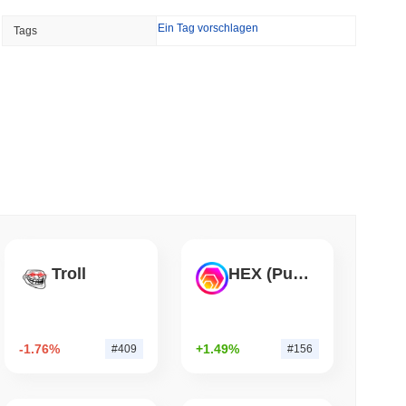
NS
Ein Tag vorschlagen
Tags
e Zusammenarbeit bei Stablecoins, während
esetzes auf 2027 verschoben...
min lesen
tionen Krypto staken, ohne jemals seine
n
 lesen
en Validator-Belohnungen verbrennen, um
Troll
HEX (Pulsechain)
enzen
 lesen
-1.76%
+1.49%
#409
#156
ten S&P 500 für US-Selbstverwahrungs-