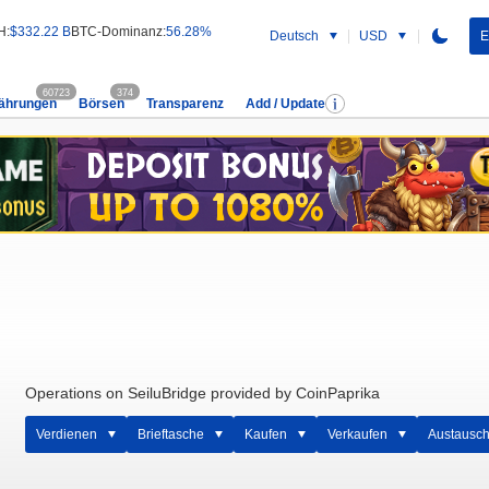
H:
$332.22 B
BTC-Dominanz:
56.28%
Deutsch
USD
E
60723
374
ährungen
Börsen
Transparenz
Add / Update
Operations on SeiluBridge provided by CoinPaprika
Verdienen
Brieftasche
Kaufen
Verkaufen
Austausc