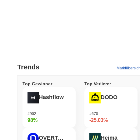
Trends
Marktübersich
Top Gewinner
Top Verlierer
Hashflow
DODO
#902
#670
98%
-25.03%
OVERTAKE
Heima