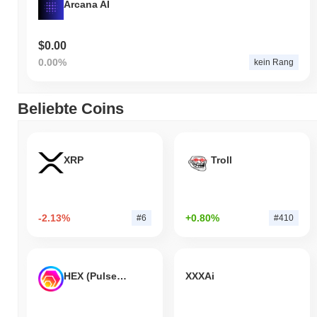
Arcana AI
$0.00
0.00%
kein Rang
Beliebte Coins
XRP
Troll
-2.13%
+0.80%
#6
#410
HEX (Pulsechain)
XXXAi