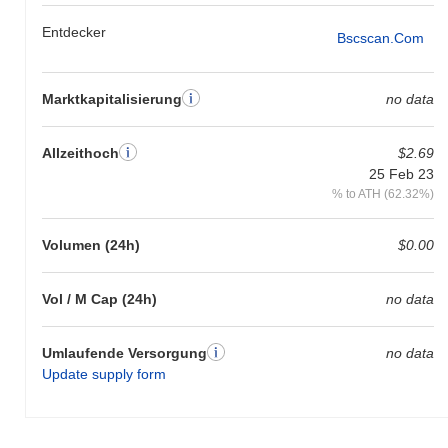
Entdecker
Bscscan.com
Marktkapitalisierung
no data
Allzeithoch
$2.69
25 Feb 23
% to ATH (62.32%)
Volumen (24h)
$0.00
Vol / M Cap (24h)
no data
Umlaufende Versorgung
no data
Update supply form