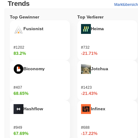
Trends
Marktübersich
Top Gewinner
Top Verlierer
Fusionist
Heima
#1202
#732
83.2%
-21.71%
Biconomy
Jotchua
#407
#1423
68.65%
-21.43%
Hashflow
Infinex
#949
#688
67.69%
-17.22%