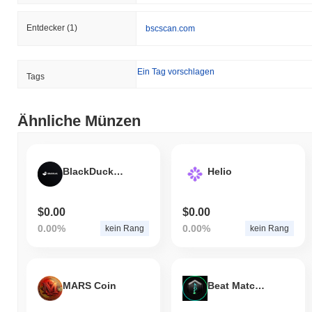
Entdecker
(1)
bscscan.com
Ein Tag vorschlagen
Tags
Ähnliche Münzen
BlackDuckrwa
Helio
$0.00
$0.00
0.00%
0.00%
kein Rang
kein Rang
MARS Coin
Beat Matchmaker