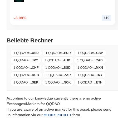
-3.08%
#10
Beliebte Rechner
1 QQDAO
=
...
USD
1 QQDAO
=
...
EUR
1 QQDAO
=
...
GBP
1 QQDAO
=
...
JPY
1 QQDAO
=
...
AUD
1 QQDAO
=
...
CAD
1 QQDAO
=
...
CHF
1 QQDAO
=
...
SGD
1 QQDAO
=
...
MXN
1 QQDAO
=
...
RUB
1 QQDAO
=
...
ZAR
1 QQDAO
=
...
TRY
1 QQDAO
=
...
SEK
1 QQDAO
=
...
NOK
1 QQDAO
=
...
ETH
According to our knowledge currently there are no active
Exchanges/Markets for QQDAO.
If you are aware of an active market for this asset, please send
us information via our
form.
MODIFY PROJECT