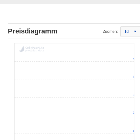
Preisdiagramm
Zoomen:
1d
5
4
3
2
1