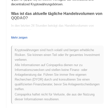
decentralized Kryptowährungsbörsen.
Was ist das aktuelle tägliche Handelsvolumen von
QQDAO?
In den letzten 24 Stunden beträgt das Handelsvolumen von
QQDAO
$0.00
.
Mehr zeigen
Was ist die Preisspanne von QQDAO in der
Vergangenheit?
Kryptowährungen sind hoch volatil und bergen erhebliche
Allzeithoch (ATH):
$2.69
Risiken. Sie können einen Teil oder Ihr gesamtes Investment
Allzeittief (ATL):
$0.00
verlieren.
Alle Informationen auf Coinpaprika dienen nur zu
QQDAO wird derzeit
~38.40%
unter seinem ATH gehandelt .
Informationszwecken und stellen keine Finanz- oder
Anlageberatung dar. Führen Sie immer Ihre eigenen
Wie schneidet QQDAO im Vergleich zum breiteren
Recherchen (DYOR) durch und konsultieren Sie einen
Kryptomarkt ab?
qualifizierten Finanzberater, bevor Sie Anlageentscheidungen
In den letzten 7 Tagen ist QQDAO um
0.00%
gestiegen und
treffen.
übertraf damit den gesamten Kryptomarkt der einen Rückgang
Coinpaprika haftet nicht für Verluste, die aus der Nutzung
von
0.07%
verzeichnete. Dies deutet auf eine starke Performance
dieser Informationen resultieren.
der Preisentwicklung von QQDAO im Vergleich zur breiteren
Marktdynamik hin.