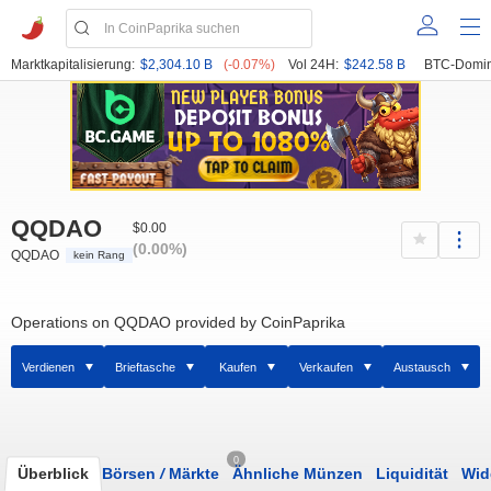
Marktkapitalisierung:
$2,304.10 B
(-0.07%)
Vol 24H:
$242.58 B
BTC-Domin
QQDAO
$0.00
(0.00%)
QQDAO
kein Rang
Operations on QQDAO provided by CoinPaprika
Verdienen
Brieftasche
Kaufen
Verkaufen
Austausch
0
Überblick
Börsen
/
Märkte
Ähnliche Münzen
Liquidität
Wid