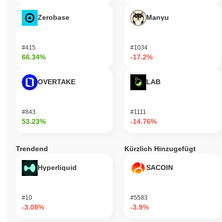
Zerobase
Manyu
#415
#1034
66.34%
-17.2%
OVERTAKE
LAB
#843
#1111
53.23%
-14.76%
Trendend
Kürzlich Hinzugefügt
Hyperliquid
SACOIN
#10
#5583
-3.08%
-3.9%