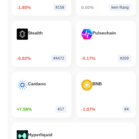
-1.80%
0.00%
#158
kein Rang
Stealth
Pulsechain
-0.02%
-0.17%
#4472
#209
Cardano
BNB
+7.58%
-1.07%
#17
#4
Hyperliquid