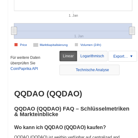
1. Jan
1. Jan
Price
Marktkapitalisierung
Volumen (24h)
Linear
Logarithmisch
Exportieren
Für weitere Daten
überprüfen Sie
CoinPaprika API
Technische Analyse
QQDAO (QQDAO)
QQDAO (QQDAO) FAQ – Schlüsselmetriken
& Markteinblicke
Wo kann ich QQDAO (QQDAO) kaufen?
QQDAO (QQDAO) ist weithin verfügbar auf centralized and