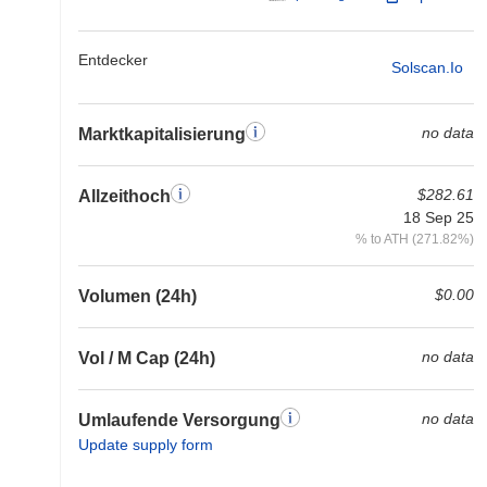
Entdecker
Solscan.io
no data
Marktkapitalisierung
$282.61
Allzeithoch
18 Sep 25
% to ATH (271.82%)
$0.00
Volumen (24h)
no data
Vol / M Cap (24h)
no data
Umlaufende Versorgung
Update supply form