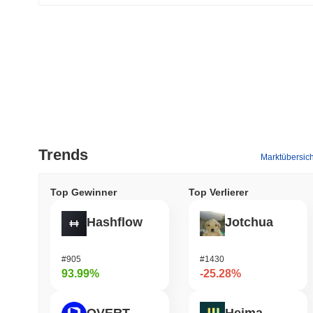
Trends
Marktübersich
Top Gewinner
Top Verlierer
Hashflow
Jotchua
#905
#1430
93.99%
-25.28%