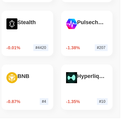
 lesen
Stealth
Pulsechain
iarden Dollar an Wrapped Bitcoin zu
s von LayerZero sich der 15...
-0.01%
-1.38%
#4420
#207
BNB
Hyperliquid
-0.87%
-1.35%
#4
#10