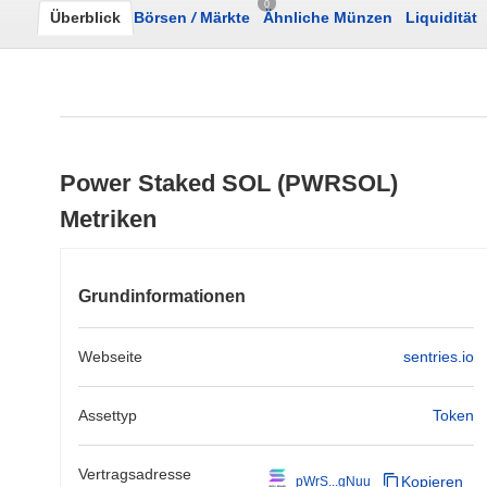
0
Überblick
Börsen
/
Märkte
Ähnliche Münzen
Liquidität
Power Staked SOL (PWRSOL)
Metriken
Grundinformationen
Webseite
sentries.io
Assettyp
Token
Vertragsadresse
Kopieren
pWrS...gNuu