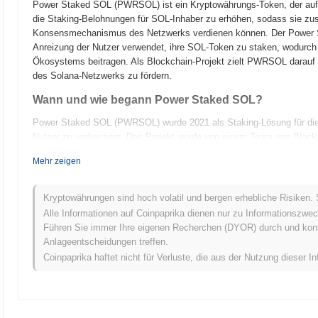
Power Staked SOL (PWRSOL) ist ein Kryptowährungs-Token, der auf d
die Staking-Belohnungen für SOL-Inhaber zu erhöhen, sodass sie z
Konsensmechanismus des Netzwerks verdienen können. Der Power S
Anreizung der Nutzer verwendet, ihre SOL-Token zu staken, wodurch s
Ökosystems beitragen. Als Blockchain-Projekt zielt PWRSOL darauf
des Solana-Netzwerks zu fördern.
Wann und wie begann Power Staked SOL?
Power Staked SOL (PWRSOL) wurde 2021 als Staking-Lösung für die S
Nutzer zu verbessern. Das Projekt wurde von einem Team von Blockch
leistungsstarken Fähigkeiten von Solana nutzen wollten. PWRSOL ge
Mehr zeigen
verschiedenen Kryptowährungsbörsen, was half, seine Präsenz auf de
konzentriert, sein Ökosystem und seine Nutzerbasis zu erweitern und 
Solana-Netzwerks zu positionieren.
Kryptowährungen sind hoch volatil und bergen erhebliche Risiken. 
Alle Informationen auf Coinpaprika dienen nur zu Informationszwec
Was steht für Power Staked SOL an?
Führen Sie immer Ihre eigenen Recherchen (DYOR) durch und konsul
Power Staked SOL (PWRSOL) bereitet sich auf eine spannende Pha
Anlageentscheidungen treffen.
Funktionen gehören verbesserte Staking-Mechanismen und die Integrat
Coinpaprika haftet nicht für Verluste, die aus der Nutzung dieser In
abzielen, seinen Nutzen innerhalb des Solana-Ökosystems zu erweite
Bewusstsein und die Akzeptanz zu erhöhen, wobei der Fokus auf den
liegt. Während sich Power Staked SOL weiterentwickelt, zielt es darau
festigen und eine engagiertere und informierte Nutzerbasis zu fördern