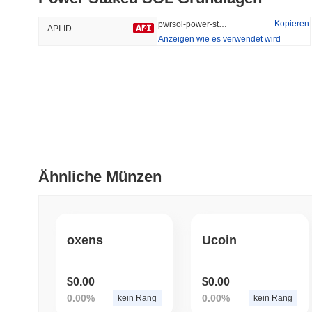
46.52%
-17.2%
Kopieren
pwrsol-power-staked-sol
API-ID
Anzeigen wie es verwendet wird
Trendend
Kürzlich Hinzugefügt
Hyperliquid
SACOIN
#10
#5491
-1.35%
-2.49%
Ähnliche Münzen
oxens
Ucoin
$0.00
$0.00
0.00%
0.00%
kein Rang
kein Rang