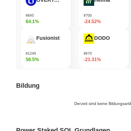
OVERTAKE
Heima
#845
#700
64.1%
-24.52%
Fusionist
DODO
#1249
#670
56.5%
-21.31%
Zerobase
Infinex
Bildung
#386
#684
48.96%
-19.5%
Derzeit sind keine Bildungsart
Cartesi
MYX Finance
Power Staked SOL Grundlagen
#503
#829