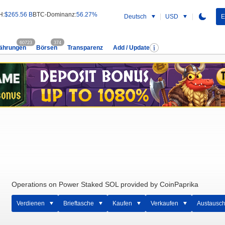
H:
$265.56 B
BTC-Dominanz:
56.27%
Deutsch
USD
E
60723
374
ährungen
Börsen
Transparenz
Add / Update
Operations on Power Staked SOL provided by CoinPaprika
Verdienen
Brieftasche
Kaufen
Verkaufen
Austausc