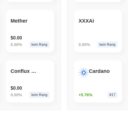
August 05 2026
(1 day ago)
,
3 min
BITCOIN
CRYPTO SERVICES
Mether
XXXAi
BitGo verschiebt 7,4 Mill
Chainlink, während Exodu
$0.00
0.00%
0.00%
kein Rang
kein Rang
Conflux Futures Token
Cardano
$0.00
0.00%
+5.76%
kein Rang
#17