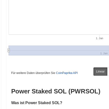
1. Jan
1. Jan
Linear
Für weitere Daten überprüfen Sie
CoinPaprika API
Power Staked SOL (PWRSOL)
Was ist Power Staked SOL?