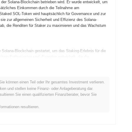
er Solana-Blockchain betrieben wird. Er wurde entwickelt, um
usätzliches Einkommen durch die Teilnahme am
taked SOL-Token wird hauptsächlich für Governance und zur
ie zur allgemeinen Sicherheit und Effizienz des Solana-
 ab, die Renditen für Staker zu maximieren und das Wachstum
olana-Blockchain gestartet, um das Staking-Erlebnis für die
ain-Enthusiasten und -Experten entwickelt, die die
wann an Bedeutung nach seiner ersten Listung auf
m Markt zu etablieren. Das Projekt hat sich seitdem darauf
sich als wichtiger Akteur im Staking-Bereich innerhalb des
Sie können einen Teil oder Ihr gesamtes Investment verlieren.
ken und stellen keine Finanz- oder Anlageberatung dar.
tieren Sie einen qualifizierten Finanzberater, bevor Sie
se mit den neuesten Roadmap-Updates vor. Zu den kommenden
ion mit dezentralen Finanzplattformen (DeFi), die darauf
formationen resultieren.
rn. Die Community plant auch aktiv Bildungsinitiativen, um das
 Vorteilen des Stakings und der Teilnahme an der Governance
f ab, seine Position als wichtiger Akteur im Staking-Bereich zu
.