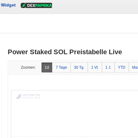
Widget
Power Staked SOL Preistabelle Live
Zoomen:
1d
7 Tage
30 Tg.
1 Vt.
1 J.
YTD
Ma