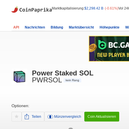
Marktkapitalisierung:
$2,298.42 B
(-0.61%)
Vol 24
API
Nachrichten
Bildung
Marktübersicht
Höhepunkte
W
Power Staked SOL
PWRSOL
kein Rang
Optionen:
Teilen
Münzenvergleich
Coin Aktualisieren