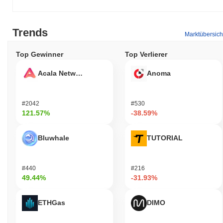
Trends
Marktübersich
Top Gewinner
Top Verlierer
Acala Network
Anoma
#2042
#530
121.57%
-38.59%
Bluwhale
TUTORIAL
#440
#216
49.44%
-31.93%
ETHGas
DIMO