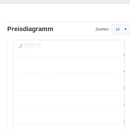
Preisdiagramm
Zoomen:
1d
5
4
3
2
1