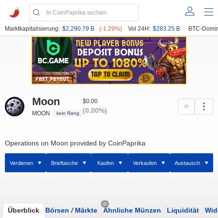
Marktkapitalisierung:
$2,290.79 B
(-1.29%)
Vol 24H:
$283.25 B
BTC-Domin
Moon
$0.00
(0.00%)
MOON
kein Rang
Operations on Moon provided by CoinPaprika
Verdienen
Brieftasche
Kaufen
Verkaufen
Austausch
0
Überblick
Börsen
/
Märkte
Ähnliche Münzen
Liquidität
Wid