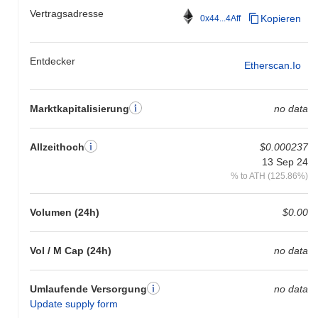
Vertragsadresse
Kopieren
0x44...4Aff
Entdecker
Etherscan.io
Marktkapitalisierung
no data
Allzeithoch
$0.000237
13 Sep 24
% to ATH (125.86%)
Volumen (24h)
$0.00
Vol / M Cap (24h)
no data
Umlaufende Versorgung
no data
Update supply form