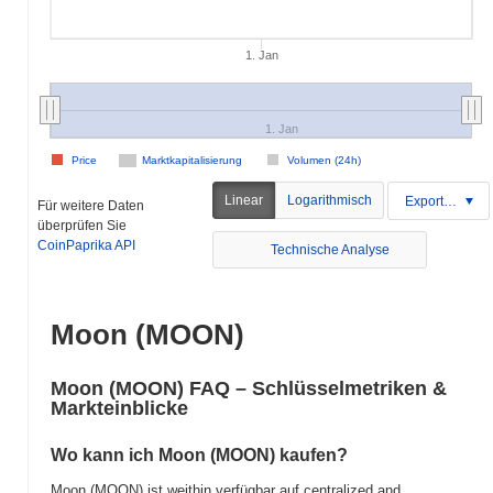
1. Jan
1. Jan
Price
Marktkapitalisierung
Volumen (24h)
Linear
Logarithmisch
Exportieren
Für weitere Daten
überprüfen Sie
CoinPaprika API
Technische Analyse
Moon (MOON)
Moon (MOON) FAQ – Schlüsselmetriken &
Markteinblicke
Wo kann ich Moon (MOON) kaufen?
Moon (MOON) ist weithin verfügbar auf centralized and