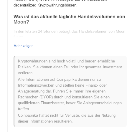
decentralized Kryptowährungsbörsen.
Was ist das aktuelle tägliche Handelsvolumen von
Moon?
In den letzten 24 Stunden beträgt das Handelsvolumen von Moon
$0.00
.
Mehr zeigen
Was ist die Preisspanne von Moon in der
Vergangenheit?
Kryptowährungen sind hoch volatil und bergen erhebliche
Allzeithoch (ATH):
$0.000237
Risiken. Sie können einen Teil oder Ihr gesamtes Investment
Allzeittief (ATL):
$0.00
verlieren.
Alle Informationen auf Coinpaprika dienen nur zu
Moon wird derzeit
~55.73%
unter seinem ATH gehandelt .
Informationszwecken und stellen keine Finanz- oder
Anlageberatung dar. Führen Sie immer Ihre eigenen
Wie schneidet Moon im Vergleich zum breiteren
Recherchen (DYOR) durch und konsultieren Sie einen
Kryptomarkt ab?
qualifizierten Finanzberater, bevor Sie Anlageentscheidungen
In den letzten 7 Tagen ist Moon um
0.00%
gestiegen und übertraf
treffen.
damit den gesamten Kryptomarkt der einen Rückgang von
1.29%
Coinpaprika haftet nicht für Verluste, die aus der Nutzung
verzeichnete. Dies deutet auf eine starke Performance der
dieser Informationen resultieren.
Preisentwicklung von MOON im Vergleich zur breiteren
Marktdynamik hin.