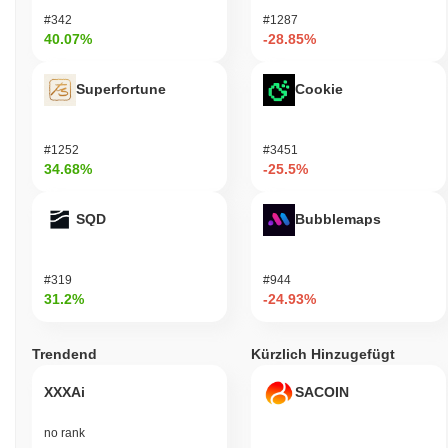
#342
#1287
40.07%
-28.85%
Superfortune
Cookie
#1252
#3451
34.68%
-25.5%
SQD
Bubblemaps
#319
#944
31.2%
-24.93%
Trendend
Kürzlich Hinzugefügt
XXXAi
SACOIN
no rank