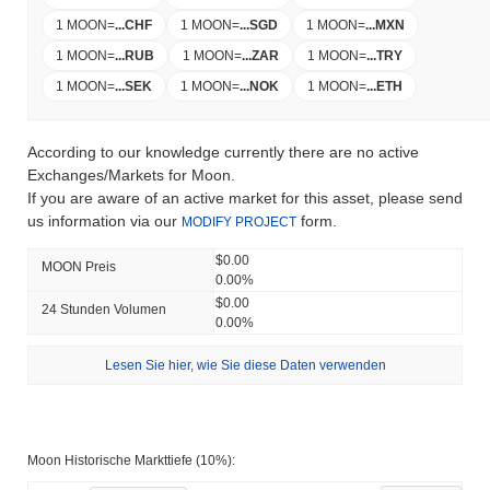
1 MOON
=
...
CHF
1 MOON
=
...
SGD
1 MOON
=
...
MXN
1 MOON
=
...
RUB
1 MOON
=
...
ZAR
1 MOON
=
...
TRY
1 MOON
=
...
SEK
1 MOON
=
...
NOK
1 MOON
=
...
ETH
According to our knowledge currently there are no active
Exchanges/Markets for Moon.
If you are aware of an active market for this asset, please send
us information via our
form.
MODIFY PROJECT
$0.00
MOON Preis
0.00%
$0.00
24 Stunden Volumen
0.00%
Lesen Sie hier, wie Sie diese Daten verwenden
Moon Historische Markttiefe (10%):