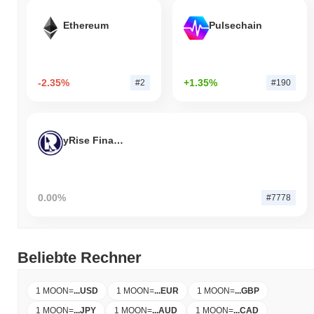
Ethereum
Pulsechain
-2.35%
+1.35%
#2
#190
yRise Finance
0.00%
#7778
Beliebte Rechner
1 MOON
=
...
USD
1 MOON
=
...
EUR
1 MOON
=
...
GBP
1 MOON
=
...
JPY
1 MOON
=
...
AUD
1 MOON
=
...
CAD