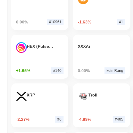
0.00%
-1.63%
#10961
#1
HEX (Pulsechain)
XXXAi
+1.95%
0.00%
#140
kein Rang
XRP
Troll
-2.27%
-4.89%
#6
#405