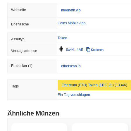
Webseite
mooneth.vip
Coins Mobile App
Brieftasche
Token
Assettyp
0x44...4Aff
Kopieren
Vertragsadresse
Entdecker
(1)
etherscan.io
Ethereum (ETH) Token (ERC-20) (13346)
Tags
Ein Tag vorschlagen
Ähnliche Münzen