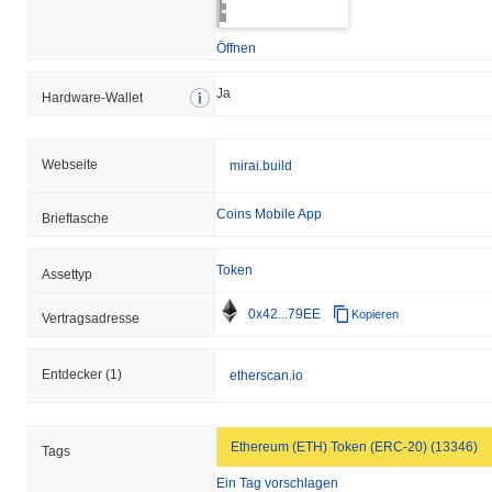
Öffnen
Ja
Hardware-Wallet
Webseite
mirai.build
Coins Mobile App
Brieftasche
Token
Assettyp
0x42...79EE
Kopieren
Vertragsadresse
Entdecker
(1)
etherscan.io
Ethereum (ETH) Token (ERC-20) (13346)
Tags
Ein Tag vorschlagen