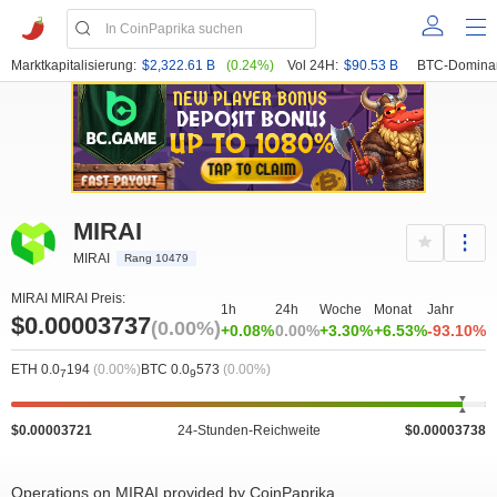
Marktkapitalisierung:
$2,322.61 B
(0.24%)
Vol 24H:
$90.53 B
BTC-Domina
MIRAI
MIRAI
Rang 10479
MIRAI MIRAI Preis:
1h
24h
Woche
Monat
Jahr
$0.00003737
(0.00%)
+0.08%
0.00%
+3.30%
+6.53%
-93.10%
ETH 0.0
194
(0.00%)
BTC 0.0
573
(0.00%)
7
9
$0.00003721
24-Stunden-Reichweite
$0.00003738
Operations on MIRAI provided by CoinPaprika