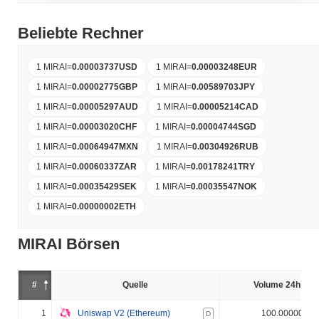
Beliebte Rechner
1 MIRAI
=
0.00003737
USD
1 MIRAI
=
0.00003248
EUR
1 MIRAI
=
0.00002775
GBP
1 MIRAI
=
0.00589703
JPY
1 MIRAI
=
0.00005297
AUD
1 MIRAI
=
0.00005214
CAD
1 MIRAI
=
0.00003020
CHF
1 MIRAI
=
0.00004744
SGD
1 MIRAI
=
0.00064947
MXN
1 MIRAI
=
0.00304926
RUB
1 MIRAI
=
0.00060337
ZAR
1 MIRAI
=
0.00178241
TRY
1 MIRAI
=
0.00035429
SEK
1 MIRAI
=
0.00035547
NOK
1 MIRAI
=
0.00000002
ETH
MIRAI Börsen
#
Quelle
Volume 24h (%)
1
Uniswap V2 (Ethereum)
100.000000%
D