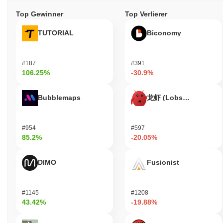
Validierern verlangt, Tokens zu halten und zu staken, um am
Top Gewinner
Top Verlierer
Blockvalidierungsprozess teilzunehmen. Diese Methode
incentiviert nicht nur ehrliches Verhalten unter den Validierern,
TUTORIAL
Biconomy
sondern trägt auch zur allgemeinen Netzwerksicherheit bei, indem
sie die Risiken traditioneller Proof of Work-Systeme, wie
Energieverbrauch und Zentralisierung, verringert.
#187
#391
Hat MIRAI Kontroversen oder Risiken erlebt?
106.25%
-30.9%
MIRAI hat bedeutende Herausforderungen erlebt, einschließlich
Bubblemaps
龙虾 (Lobster)
Bedenken hinsichtlich extremer Volatilität, die das Vertrauen der
Investoren beeinträchtigen kann. Darüber hinaus wurde das
Projekt mit Sicherheitsvorfällen und Vorwürfen von Rug Pulls in
Verbindung gebracht, was Bedenken hinsichtlich seiner
#954
#597
85.2%
-20.05%
Zuverlässigkeit aufwirft. Rechtliche Probleme im Zusammenhang
mit seinen Operationen haben die Risiken für potenzielle
Investoren weiter verstärkt.
DIMO
Fusionist
MIRAI (MIRAI) FAQ – Schlüsselmetriken &
Markteinblicke
#1145
#1208
43.42%
-19.88%
Wo kann ich MIRAI (MIRAI) kaufen?