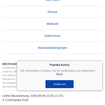
Glossar
Methodik
Datenschutz
Nutzungsbedingungen
WICHTIGER HAFTUNGSAUSSCHLUSS:
Kryptowährungen sind hochvolatil und mit
Paprika-Kekse
erheblichen Risiken verbunden. Sie können einen Teil oder Ihre gesamte Investition
Wir verwenden Cookies, um Ihr Surferlebnis zu verbessern.
...
verlieren. Alle Informationen auf Coinpaprika dienen ausschließlich Informationszwecken
More
und stellen keine Finanz- oder Anlageberatung dar. Führen Sie stets Ihre eigene
Recherche (DYOR) durch und konsultieren Sie einen qualifizierten Finanzberater, bevor
Sie Anlageentscheidungen treffen. Coinpaprika haftet nicht für Verluste, die aus der
Schliessen
Nutzung dieser Informationen entstehen.
Letzte Aktualisierung: 2026-08-09 15:29:12 UTC
© CoinPaprika 2026