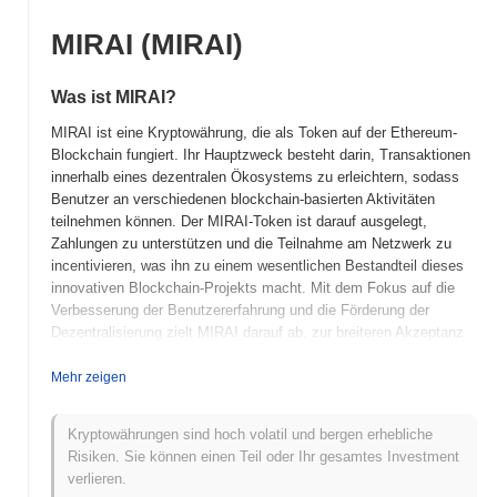
MIRAI (MIRAI)
Was ist MIRAI?
MIRAI ist eine Kryptowährung, die als Token auf der Ethereum-
Blockchain fungiert. Ihr Hauptzweck besteht darin, Transaktionen
innerhalb eines dezentralen Ökosystems zu erleichtern, sodass
Benutzer an verschiedenen blockchain-basierten Aktivitäten
teilnehmen können. Der MIRAI-Token ist darauf ausgelegt,
Zahlungen zu unterstützen und die Teilnahme am Netzwerk zu
incentivieren, was ihn zu einem wesentlichen Bestandteil dieses
innovativen Blockchain-Projekts macht. Mit dem Fokus auf die
Verbesserung der Benutzererfahrung und die Förderung der
Dezentralisierung zielt MIRAI darauf ab, zur breiteren Akzeptanz
der Kryptowährungstechnologie beizutragen.
Mehr zeigen
Wann und wie begann MIRAI?
MIRAI wurde 2018 als dezentrale Kryptowährung ins Leben
Kryptowährungen sind hoch volatil und bergen erhebliche
gerufen, die darauf abzielt, die Privatsphäre und Sicherheit
Risiken. Sie können einen Teil oder Ihr gesamtes Investment
digitaler Transaktionen zu verbessern. Es wurde von einem Team
verlieren.
anonymer Entwickler entwickelt, die eine benutzerfreundliche