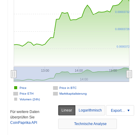
0.00003732
0.00003726
0.0000372
13:00
14:00
15:00
14:00
Price
Price in BTC
Price ETH
Marktkapitalisierung
Volumen (24h)
Linear
Logarithmisch
Exportieren
Für weitere Daten
überprüfen Sie
CoinPaprika API
Technische Analyse