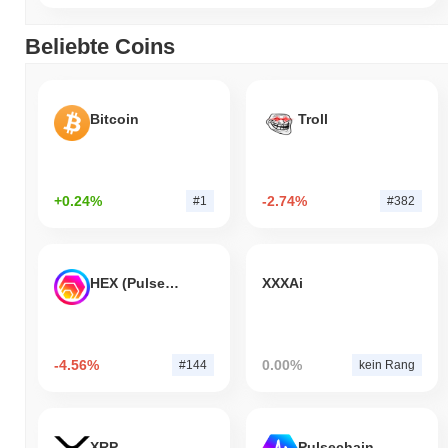
Beliebte Coins
Bitcoin
Troll
+0.24%
-2.74%
#1
#382
HEX (Pulsechain)
XXXAi
-4.56%
0.00%
#144
kein Rang
XRP
Pulsechain