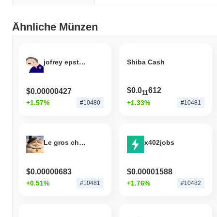
Ähnliche Münzen
jofrey epston
Shiba Cash
$0.0
612
$0.00000427
11
+1.57%
+1.33%
#10480
#10481
Le gros chaton
x402jobs
$0.00000683
$0.00001588
+0.51%
+1.76%
#10481
#10482