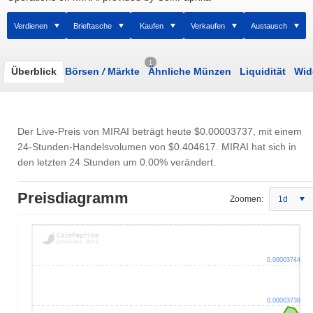
Verdienen
Brieftasche
Kaufen
Verkaufen
Austausch
1
Überblick
Börsen
/
Märkte
Ähnliche Münzen
Liquidität
Wid
Der Live-Preis von MIRAI beträgt heute
$0.00003737
, mit einem
24-Stunden-Handelsvolumen von
$0.404617
. MIRAI hat sich in
den letzten 24 Stunden um 0.00% verändert.
Preisdiagramm
Zoomen:
1d
0.00003744
0.00003738