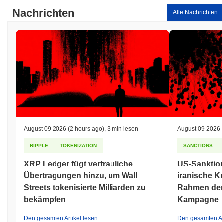
0.24%
verzeichnete. Dies deutet auf eine starke Performance der
Nachrichten
Preisentwicklung von MIRAI im Vergleich zur breiteren
Alle Nachrichten
Marktdynamik hin.
August 09 2026
(2 hours ago)
,
3 min lesen
August 09 2026
RIPPLE
TOKENIZATION
SANCTIONS
XRP Ledger fügt vertrauliche
US-Sanktio
Übertragungen hinzu, um Wall
iranische K
Streets tokenisierte Milliarden zu
Rahmen der
bekämpfen
Kampagne
Den gesamten Artikel lesen
Den gesamten Ar