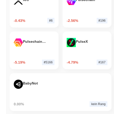
-0.43%
-2.56%
#6
#196
Pulsechain Bridged HEX (Pulsechain)
PulseX
-5.19%
-4.79%
#5166
#167
BabyNot
0.00%
kein Rang