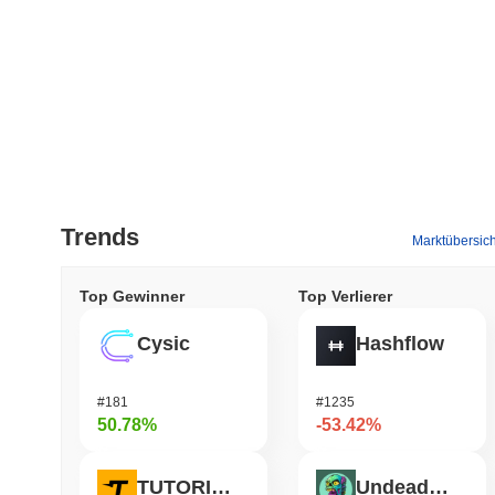
Trends
Marktübersich
Top Gewinner
Top Verlierer
Cysic
Hashflow
#181
#1235
50.78%
-53.42%
TUTORIAL
Undeads Games