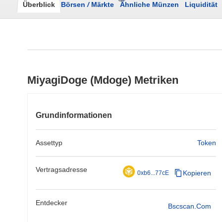
Überblick
Börsen
/
Märkte
Ähnliche Münzen
Liquidität
MiyagiDoge (Mdoge) Metriken
Grundinformationen
Assettyp
Token
Vertragsadresse
Kopieren
0xb6...77cE
Entdecker
Bscscan.com