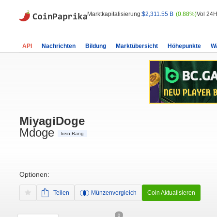
Marktkapitalisierung:
$2,311.55 B
(0.88%)
Vol 24H
API
Nachrichten
Bildung
Marktübersicht
Höhepunkte
W
MiyagiDoge
Mdoge
kein Rang
Optionen:
Teilen
Münzenvergleich
Coin Aktualisieren
0