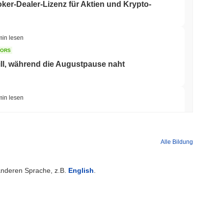
ker-Dealer-Lizenz für Aktien und Krypto-
min lesen
TORS
ill, während die Augustpause naht
min lesen
 Bankenrennen zur Tokenisierung von Einlagen
Alle Bildung
min lesen
 anderen Sprache, z.B.
English
.
en Dollar, während der Logistikriese AZ-COM
in setzt
min lesen