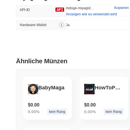
39.5%
-20.89%
Kopieren
mdoge-miyagidoge
API-ID
Anzeigen wie es verwendet wird
Hardware-Wallet
Trendend
Ja
Kürzlich Hinzugefügt
HEX (Pulsechain)
SACOIN
#138
#10993
21.37%
0.29%
Ähnliche Münzen
BabyMaga
HowToPulse
$0.00
$0.00
0.00%
0.00%
kein Rang
kein Rang