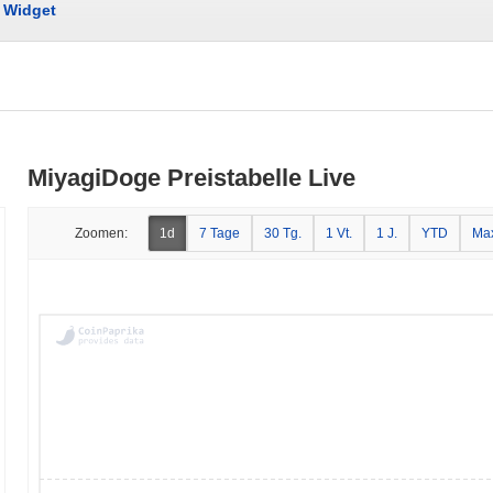
Widget
MiyagiDoge Preistabelle Live
Zoomen:
1d
7 Tage
30 Tg.
1 Vt.
1 J.
YTD
Ma