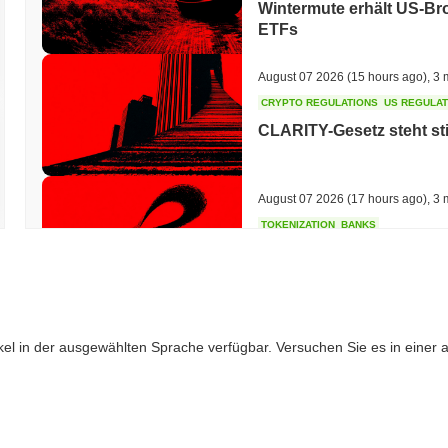
Wintermute erhält US-Bro
ETFs
August 07 2026
(15 hours ago)
,
3 
CRYPTO REGULATIONS
US REGULA
CLARITY-Gesetz steht st
August 07 2026
(17 hours ago)
,
3 
TOKENIZATION
BANKS
Wells Fargo tritt in das
ein
August 07 2026
(19 hours ago)
,
3 
ikel in der ausgewählten Sprache verfügbar. Versuchen Sie es in einer
STABLECOIN
JAPAN
JPYC sammelt 38 Million
Maruwa auf Yen-Stableco
August 07 2026
(21 hours ago)
,
3 