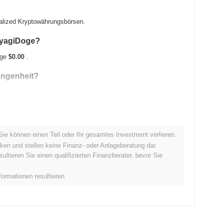
ralized Kryptowährungsbörsen.
MiyagiDoge?
oge
$0.00
.
angenheit?
Sie können einen Teil oder Ihr gesamtes Investment verlieren.
n Kryptomarkt ab?
ken und stellen keine Finanz- oder Anlageberatung dar.
tieren Sie einen qualifizierten Finanzberater, bevor Sie
amit hinter dem gesamten Kryptomarkt der einen Gewinn von
rzögerung der Preisentwicklung von Mdoge im Vergleich zur
formationen resultieren.