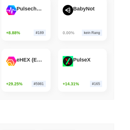
Pulsechain
BabyNot
 lesen
itcoin-Brücke nach einem KI-Angriff
+8.88%
0.00%
#189
kein Rang
eHEX (Ethereum)
PulseX
+29.25%
+14.31%
#5981
#165