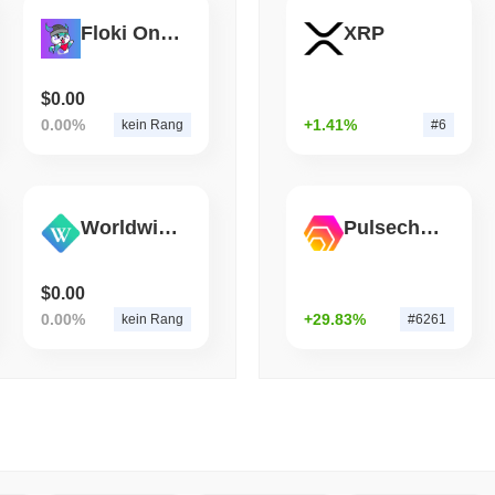
Floki On Solana
XRP
August 06 2026
(1 day ago)
,
3 min
BITCOIN
HACKERS
Boltz hat seine eigene B
$0.00
abgeschaltet
0.00%
+1.41%
kein Rang
#6
Worldwide USD
Pulsechain Bridged HEX (Pulsechain)
$0.00
0.00%
+29.83%
kein Rang
#6261