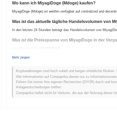
Wo kann ich MiyagiDoge (Mdoge) kaufen?
MiyagiDoge (Mdoge) ist weithin verfügbar auf centralized and decent
Was ist das aktuelle tägliche Handelsvolumen von 
In den letzten 24 Stunden beträgt das Handelsvolumen von MiyagiD
Was ist die Preisspanne von MiyagiDoge in der Verg
Allzeithoch (ATH):
$0.00000138
Allzeittief (ATL):
$0.00
Mehr zeigen
MiyagiDoge wird derzeit
~99.97%
unter seinem ATH gehandelt .
Kryptowährungen sind hoch volatil und bergen erhebliche Risiken. 
Wie schneidet MiyagiDoge im Vergleich zum breitere
Alle Informationen auf Coinpaprika dienen nur zu Informationszwec
Führen Sie immer Ihre eigenen Recherchen (DYOR) durch und konsul
In den letzten 7 Tagen ist MiyagiDoge um
0.00%
gestiegen und lag d
Anlageentscheidungen treffen.
0.88%
verzeichnete zurück. Dies deutet auf eine vorübergehende Ve
Coinpaprika haftet nicht für Verluste, die aus der Nutzung dieser In
breiteren Marktdynamik hin.