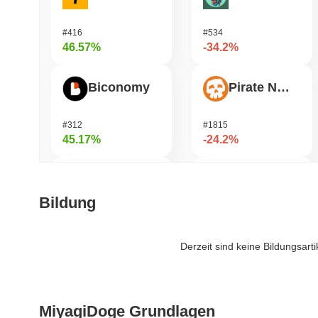
#416
#534
46.57%
-34.2%
Biconomy
Pirate Nation Token
#312
#1815
45.17%
-24.2%
DAO Maker Token
Zerobase
Bildung
#965
#530
41.09%
-21.57%
Derzeit sind keine Bildungsart
ETHGas
Stargate Finance
MiyagiDoge Grundlagen
#335
#204