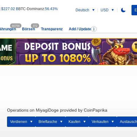
:
$227.02 B
BTC-Dominanz:
56.43%
Deutsch
USD
E
60758
372
ährungen
Börsen
Transparenz
Add / Update
Operations on MiyagiDoge provided by CoinPaprika
Verdienen
Brieftasche
Kaufen
Verkaufen
Austausc