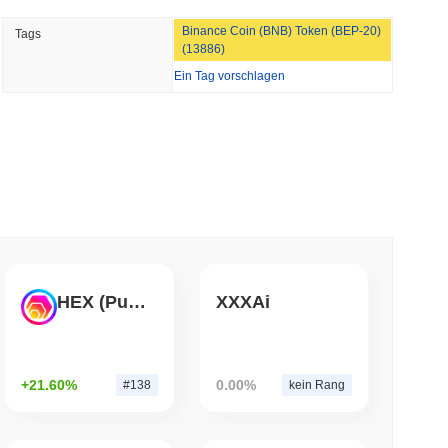
Binance Coin (BNB) Token (BEP-20)
Tags
n Red Team meldet 85 kritische Fehler in etwa
(13886)
Ein Tag vorschlagen
 lesen
 Dollar-Überweisungen in sofortige Visa-
 lesen
 Krypto-Handel, begrenzt Einzelkäufer jedoch
HEX (Pulsechain)
XXXAi
 lesen
+21.60%
0.00%
#138
kein Rang
genten eine Stablecoin-Brieftasche zur