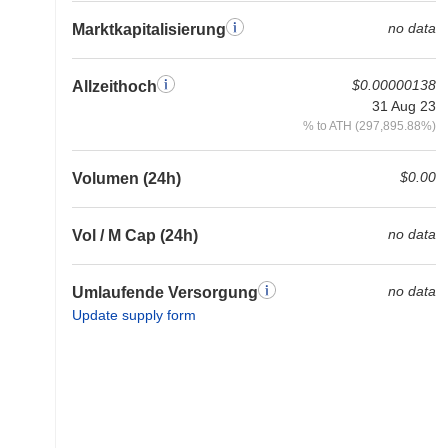
no data
Marktkapitalisierung
$0.00000138
Allzeithoch
31 Aug 23
% to ATH (297,895.88%)
$0.00
Volumen (24h)
no data
Vol / M Cap (24h)
no data
Umlaufende Versorgung
Update supply form