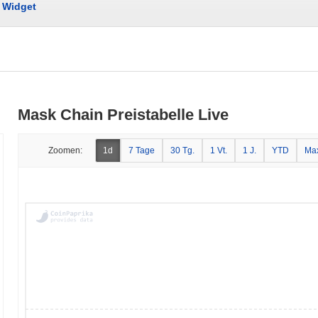
Widget
Mask Chain Preistabelle Live
Zoomen:
1d
7 Tage
30 Tg.
1 Vt.
1 J.
YTD
Ma