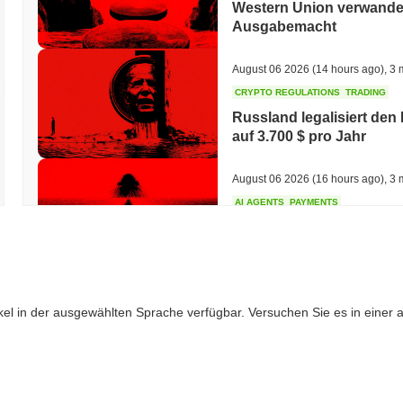
Western Union verwandelt
Ausgabemacht
August 06 2026
(14 hours ago)
,
3 
CRYPTO REGULATIONS
TRADING
Russland legalisiert den
auf 3.700 $ pro Jahr
August 06 2026
(16 hours ago)
,
3 
AI AGENTS
PAYMENTS
Cloudflare übergibt KI-A
Bezahlung von APIs
August 06 2026
(18 hours ago)
,
3 
ikel in der ausgewählten Sprache verfügbar. Versuchen Sie es in einer
BITCOIN
HACKERS
Boltz hat seine eigene B
abgeschaltet
August 06 2026
(20 hours ago)
,
3 