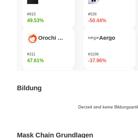
#915
#526
49.53%
-50.44%
Orochi Network
Aergo
#311
#1108
47.61%
-37.96%
Biconomy
Shardeum
Bildung
#387
#1689
37.09%
-36.13%
Derzeit sind keine Bildungsart
ETHGas
DODO
Mask Chain Grundlagen
#381
#700