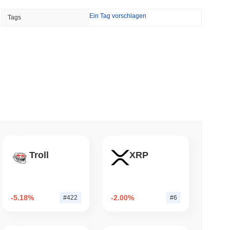
Ein Tag vorschlagen
Tags
l Street sichern sich jetzt Circles Arc-
min lesen
NS
e Zusammenarbeit bei Stablecoins, während
esetzes auf 2027 verschoben...
 lesen
tionen Krypto staken, ohne jemals seine
Troll
XRP
n
 lesen
-5.18%
-2.00%
#422
#6
en Validator-Belohnungen verbrennen, um
enzen