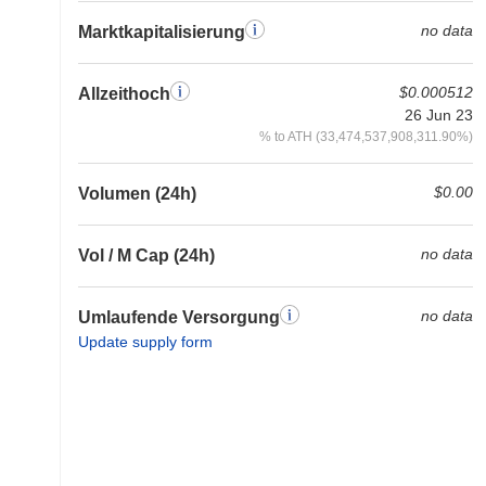
no data
Marktkapitalisierung
$0.000512
Allzeithoch
26 Jun 23
% to ATH (33,474,537,908,311.90%)
$0.00
Volumen (24h)
no data
Vol / M Cap (24h)
no data
Umlaufende Versorgung
Update supply form