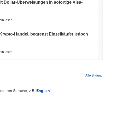
 Dollar-Überweisungen in sofortige Visa-
min lesen
 Krypto-Handel, begrenzt Einzelkäufer jedoch
min lesen
genten eine Stablecoin-Brieftasche zur
Alle Bildung
min lesen
 anderen Sprache, z.B.
English
.
itcoin-Brücke nach einem KI-Angriff
min lesen