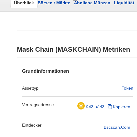
Überblick
Börsen
/
Märkte
Ähnliche Münzen
Liquidität
Mask Chain (MASKCHAIN) Metriken
Grundinformationen
Assettyp
Token
Vertragsadresse
Kopieren
0xf2...c142
Entdecker
Bscscan.com