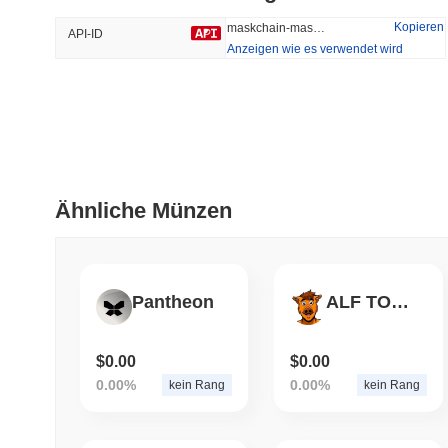
34.98%
-35.21%
Kopieren
maskchain-mask-chain
API-ID
Anzeigen wie es verwendet wird
Trendend
Kürzlich Hinzugefügt
HEX (Pulsechain)
SACOIN
#152
#7118
4.05%
0.35%
Ähnliche Münzen
Pantheon
ALF TOKEN
$0.00
$0.00
0.00%
0.00%
kein Rang
kein Rang