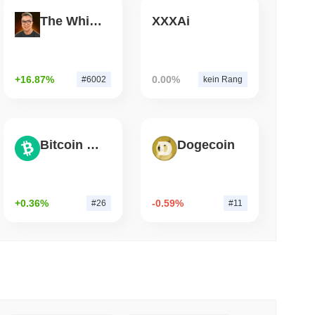
The White Bull
XXXAi
 lesen
ten S&P 500 für US-Selbstverwahrungs-
+16.87%
0.00%
#6002
kein Rang
Bitcoin Cash
Dogecoin
+0.36%
-0.59%
#26
#11