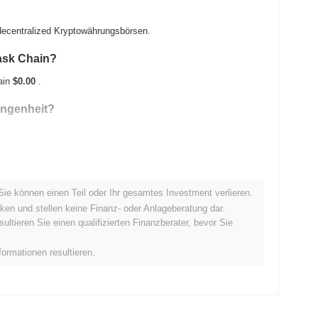
decentralized Kryptowährungsbörsen.
ask Chain?
ain
$0.00
.
angenheit?
Sie können einen Teil oder Ihr gesamtes Investment verlieren.
n Kryptomarkt ab?
ken und stellen keine Finanz- oder Anlageberatung dar.
tieren Sie einen qualifizierten Finanzberater, bevor Sie
raf damit den gesamten Kryptomarkt der einen Rückgang von
reisentwicklung von MASKCHAIN im Vergleich zur breiteren
formationen resultieren.