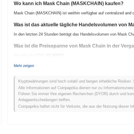
Wo kann ich Mask Chain (MASKCHAIN) kaufen?
Mask Chain (MASKCHAIN) ist weithin verfügbar auf centralized and 
Was ist das aktuelle tägliche Handelsvolumen von M
In den letzten 24 Stunden beträgt das Handelsvolumen von Mask Ch
Was ist die Preisspanne von Mask Chain in der Verg
Allzeithoch (ATH):
$0.000512
Allzeittief (ATL):
$0.00
Mehr zeigen
Mask Chain wird derzeit
~100.00%
unter seinem ATH gehandelt .
Kryptowährungen sind hoch volatil und bergen erhebliche Risiken. 
Wie schneidet Mask Chain im Vergleich zum breitere
Alle Informationen auf Coinpaprika dienen nur zu Informationszwec
Führen Sie immer Ihre eigenen Recherchen (DYOR) durch und konsul
In den letzten 7 Tagen ist Mask Chain um
0.00%
gestiegen und übert
Anlageentscheidungen treffen.
0.82%
verzeichnete. Dies deutet auf eine starke Performance der P
Coinpaprika haftet nicht für Verluste, die aus der Nutzung dieser In
Marktdynamik hin.