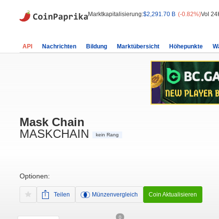
Marktkapitalisierung:
$2,291.70 B
(-0.82%)
Vol 24
API
Nachrichten
Bildung
Marktübersicht
Höhepunkte
W
Mask Chain
MASKCHAIN
kein Rang
Optionen:
Teilen
Münzenvergleich
Coin Aktualisieren
0