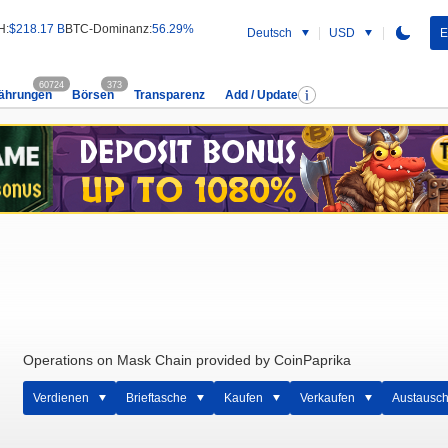
H:
$218.17 B
BTC-Dominanz:
56.29%
Deutsch
USD
E
60724
373
ährungen
Börsen
Transparenz
Add / Update
Operations on Mask Chain provided by CoinPaprika
Verdienen
Brieftasche
Kaufen
Verkaufen
Austausc