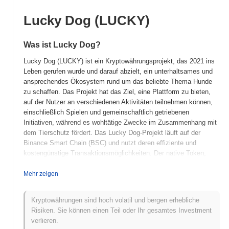
Lucky Dog (LUCKY)
Was ist Lucky Dog?
Lucky Dog (LUCKY) ist ein Kryptowährungsprojekt, das 2021 ins
Leben gerufen wurde und darauf abzielt, ein unterhaltsames und
ansprechendes Ökosystem rund um das beliebte Thema Hunde
zu schaffen. Das Projekt hat das Ziel, eine Plattform zu bieten,
auf der Nutzer an verschiedenen Aktivitäten teilnehmen können,
einschließlich Spielen und gemeinschaftlich getriebenen
Initiativen, während es wohltätige Zwecke im Zusammenhang mit
dem Tierschutz fördert. Das Lucky Dog-Projekt läuft auf der
Binance Smart Chain (BSC) und nutzt deren effiziente und
kostengünstige Transaktionsmöglichkeiten. Der native Token,
LUCKY, erfüllt mehrere Zwecke innerhalb des Ökosystems,
einschließlich Transaktionsgebühren, Staking-Belohnungen und
Mehr zeigen
Teilnahme an der Gemeinschaftsverwaltung. Was Lucky Dog
auszeichnet, ist der Fokus auf den Aufbau einer lebendigen
Kryptowährungen sind hoch volatil und bergen erhebliche
Gemeinschaft und die Förderung eines Zugehörigkeitsgefühls
Risiken. Sie können einen Teil oder Ihr gesamtes Investment
unter den Nutzern. Das Projekt betont wohltätige Beiträge, wobei
verlieren.
ein Teil der Transaktionsgebühren an Tierheime und