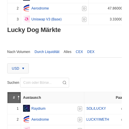
2
Aerodrome
47.860000%
D
3
Uniswap V3 (Base)
3.330000%
D
Lucky Dog Märkte
Nach Volumen
Durch Liquidität
Alles
CEX
DEX
USD
Suchen
#
Austausch
Paar
1
Raydium
SOL/LUCKY
D
2
Aerodrome
LUCKY/WETH
D