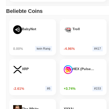
Beliebte Coins
BabyNot
Troll
0.00%
-4.96%
kein Rang
#417
XRP
HEX (Pulsechain)
-2.61%
+3.74%
#6
#153
The White Bull
XXXAi