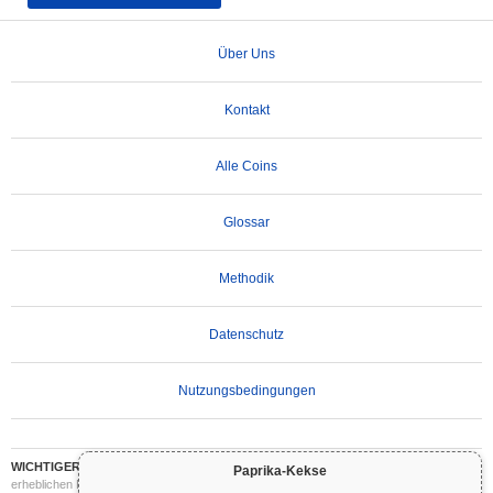
Über Uns
Kontakt
Alle Coins
Glossar
Methodik
Datenschutz
Nutzungsbedingungen
WICHTIGER HAFTUNGSAUSSCHLUSS:
Kryptowährungen sind hochvolatil und mit
Paprika-Kekse
erheblichen Risiken verbunden. Sie können einen Teil oder Ihre gesamte Investition