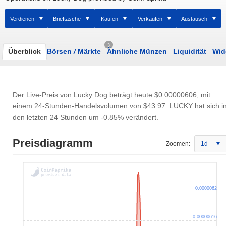
Verdienen
Brieftasche
Kaufen
Verkaufen
Austausch
3
Überblick
Börsen
/
Märkte
Ähnliche Münzen
Liquidität
Wid
Der Live-Preis von Lucky Dog beträgt heute
$0.00000606
, mit
einem 24-Stunden-Handelsvolumen von
$43.97
. LUCKY hat sich i
den letzten 24 Stunden um -0.85% verändert.
Preisdiagramm
Zoomen:
1d
0.0000062
0.00000616