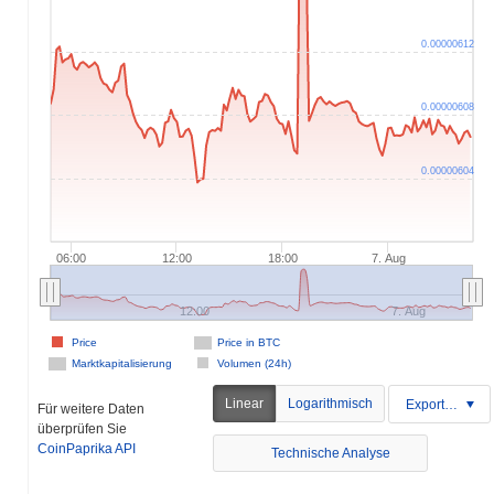
0.00000612
0.00000608
0.00000604
06:00
12:00
18:00
7. Aug
12:00
7. Aug
Price
Price in BTC
Marktkapitalisierung
Volumen (24h)
Linear
Logarithmisch
Exportieren
Für weitere Daten
überprüfen Sie
CoinPaprika API
Technische Analyse