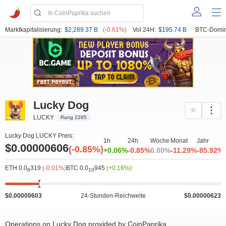
Marktkapitalisierung:
$2,289.37 B
(-0.61%)
Vol 24H:
$195.74 B
BTC-Domin
Lucky Dog
LUCKY
Rang 2285
Lucky Dog LUCKY Preis:
1h
24h
Woche
Monat
Jahr
$0.00000606
(-0.85%)
+0.06%
-0.85%
0.00%
-11.29%
-85.92%
ETH 0.0
319
(-0.01%)
BTC 0.0
945
(+0.16%)
8
10
$0.00000603
24-Stunden-Reichweite
$0.00000623
Operations on Lucky Dog provided by CoinPaprika