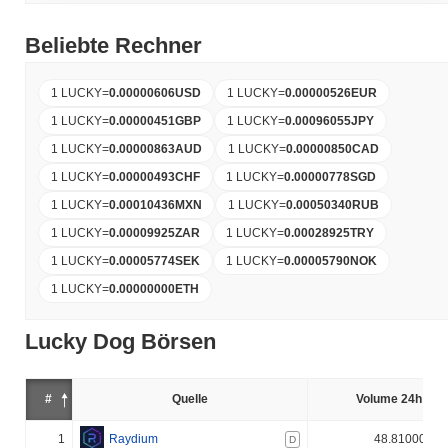
Beliebte Rechner
1 LUCKY
=
0.00000606
USD
1 LUCKY
=
0.00000526
EUR
1 LUCKY
=
0.00000451
GBP
1 LUCKY
=
0.00096055
JPY
1 LUCKY
=
0.00000863
AUD
1 LUCKY
=
0.00000850
CAD
1 LUCKY
=
0.00000493
CHF
1 LUCKY
=
0.00000778
SGD
1 LUCKY
=
0.00010436
MXN
1 LUCKY
=
0.00050340
RUB
1 LUCKY
=
0.00009925
ZAR
1 LUCKY
=
0.00028925
TRY
1 LUCKY
=
0.00005774
SEK
1 LUCKY
=
0.00005790
NOK
1 LUCKY
=
0.00000000
ETH
Lucky Dog Börsen
#
Quelle
Volume 24h (%)
1
Raydium
48.810000%
D