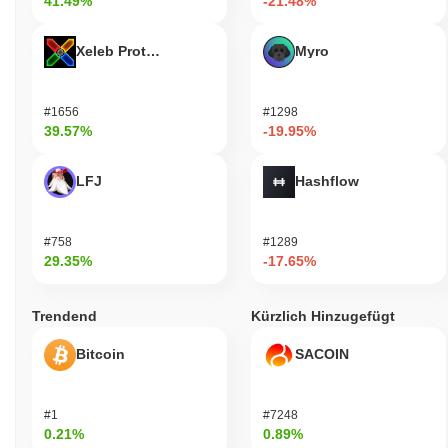
41.49%
-21.48%
Xeleb Protocol
Myro
#1656
#1298
39.57%
-19.95%
LFJ
Hashflow
#758
#1289
29.35%
-17.65%
Trendend
Kürzlich Hinzugefügt
Bitcoin
SACOIN
#1
#7248
0.21%
0.89%