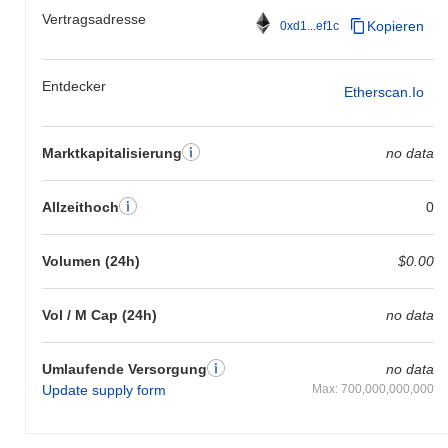
Vertragsadresse
Kopieren
0xd1...ef1c
Entdecker
Etherscan.io
Marktkapitalisierung
no data
Allzeithoch
0
Volumen (24h)
$0.00
Vol / M Cap (24h)
no data
Umlaufende Versorgung
no data
Update supply form
Max: 700,000,000,000