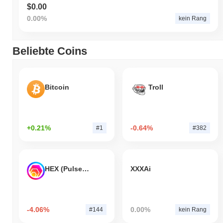
$0.00
0.00%
kein Rang
Beliebte Coins
Bitcoin
Troll
+0.21%
-0.64%
#1
#382
HEX (Pulsechain)
XXXAi
-4.06%
0.00%
#144
kein Rang