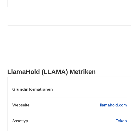
Wie schneidet LlamaHold im Vergleich zum
breiteren Kryptomarkt ab?
In den letzten 7 Tagen ist LlamaHold um
0.00%
gestiegen und lag
damit hinter dem gesamten Kryptomarkt der einen Gewinn von
0.20%
verzeichnete zurück. Dies deutet auf eine vorübergehende
Verzögerung der Preisentwicklung von LLAMA im Vergleich zur
breiteren Marktdynamik hin.
LlamaHold (LLAMA) Metriken
Grundinformationen
Webseite
llamahold.com
Assettyp
Token