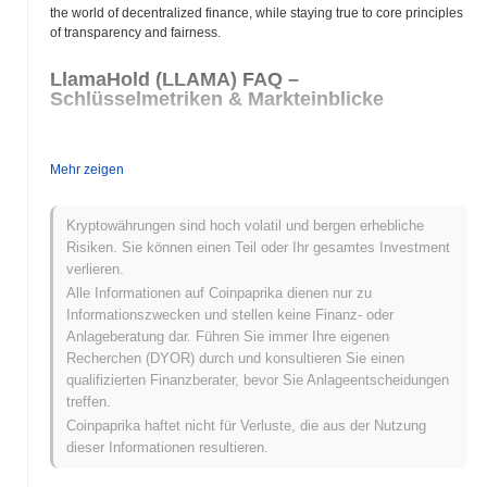
the world of decentralized finance, while staying true to core principles
of transparency and fairness.
LlamaHold (LLAMA) FAQ –
Schlüsselmetriken & Markteinblicke
Wo kann ich LlamaHold (LLAMA) kaufen?
Mehr zeigen
LlamaHold (LLAMA) ist weithin verfügbar auf centralized and
decentralized Kryptowährungsbörsen.
Kryptowährungen sind hoch volatil und bergen erhebliche
Was ist das aktuelle tägliche Handelsvolumen von
Risiken. Sie können einen Teil oder Ihr gesamtes Investment
LlamaHold?
verlieren.
Alle Informationen auf Coinpaprika dienen nur zu
In den letzten 24 Stunden beträgt das Handelsvolumen von
Informationszwecken und stellen keine Finanz- oder
LlamaHold
$0.00
.
Anlageberatung dar. Führen Sie immer Ihre eigenen
Recherchen (DYOR) durch und konsultieren Sie einen
Was ist die Preisspanne von LlamaHold in der
qualifizierten Finanzberater, bevor Sie Anlageentscheidungen
Vergangenheit?
treffen.
Allzeithoch (ATH):
$0.00
Coinpaprika haftet nicht für Verluste, die aus der Nutzung
Allzeittief (ATL):
$0.00
dieser Informationen resultieren.
LlamaHold wird derzeit
~0.00%
unter seinem ATH gehandelt .