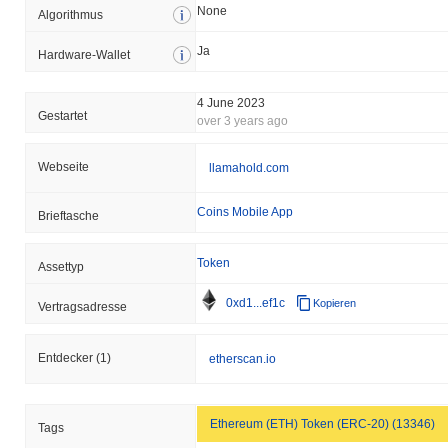
None
Algorithmus
Ja
Hardware-Wallet
4 June 2023
Gestartet
over 3 years ago
Webseite
llamahold.com
Coins Mobile App
Brieftasche
Token
Assettyp
0xd1...ef1c
Kopieren
Vertragsadresse
Entdecker
(1)
etherscan.io
Ethereum (ETH) Token (ERC-20) (13346)
Tags