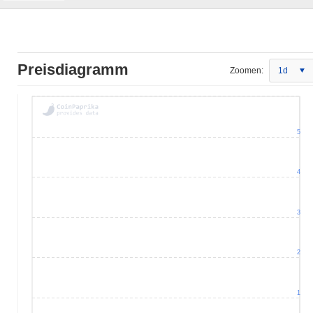
Preisdiagramm
Zoomen:
1d
5
4
3
2
1