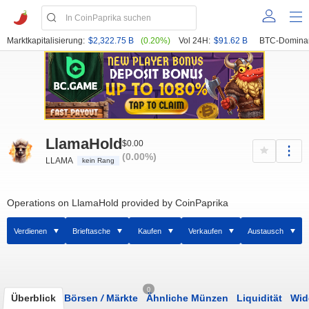
Marktkapitalisierung:
$2,322.75 B
(0.20%)
Vol 24H:
$91.62 B
BTC-Domina
LlamaHold
$0.00
(0.00%)
LLAMA
kein Rang
Operations on LlamaHold provided by CoinPaprika
Verdienen
Brieftasche
Kaufen
Verkaufen
Austausch
0
Überblick
Börsen
/
Märkte
Ähnliche Münzen
Liquidität
Wid