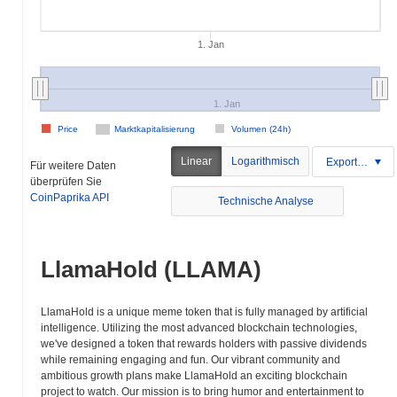
1. Jan
1. Jan
Price
Marktkapitalisierung
Volumen (24h)
Linear
Logarithmisch
Exportieren
Für weitere Daten
überprüfen Sie
CoinPaprika API
Technische Analyse
LlamaHold (LLAMA)
LlamaHold is a unique meme token that is fully managed by artificial
intelligence. Utilizing the most advanced blockchain technologies,
we've designed a token that rewards holders with passive dividends
while remaining engaging and fun. Our vibrant community and
ambitious growth plans make LlamaHold an exciting blockchain
project to watch. Our mission is to bring humor and entertainment to