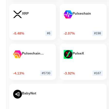
XRP
Pulsechain
-0.48%
-2.07%
#6
#198
Pulsechain Bridged HEX (Pulsechain)
PulseX
-4.13%
-3.92%
#5730
#167
BabyNot