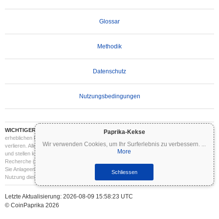
Glossar
Methodik
Datenschutz
Nutzungsbedingungen
WICHTIGER HAFTUNGSAUSSCHLUSS:
Kryptowährungen sind hochvolatil und mit
Paprika-Kekse
erheblichen Risiken verbunden. Sie können einen Teil oder Ihre gesamte Investition
Wir verwenden Cookies, um Ihr Surferlebnis zu verbessern.
...
verlieren. Alle Informationen auf Coinpaprika dienen ausschließlich Informationszwecken
More
und stellen keine Finanz- oder Anlageberatung dar. Führen Sie stets Ihre eigene
Recherche (DYOR) durch und konsultieren Sie einen qualifizierten Finanzberater, bevor
Sie Anlageentscheidungen treffen. Coinpaprika haftet nicht für Verluste, die aus der
Schliessen
Nutzung dieser Informationen entstehen.
Letzte Aktualisierung: 2026-08-09 15:58:23 UTC
© CoinPaprika 2026