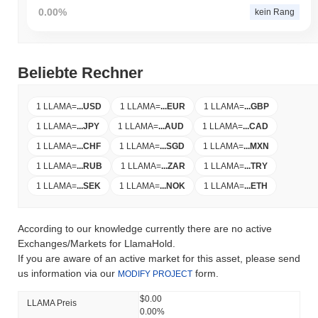
0.00%
kein Rang
Beliebte Rechner
1 LLAMA
=
...
USD
1 LLAMA
=
...
EUR
1 LLAMA
=
...
GBP
1 LLAMA
=
...
JPY
1 LLAMA
=
...
AUD
1 LLAMA
=
...
CAD
1 LLAMA
=
...
CHF
1 LLAMA
=
...
SGD
1 LLAMA
=
...
MXN
1 LLAMA
=
...
RUB
1 LLAMA
=
...
ZAR
1 LLAMA
=
...
TRY
1 LLAMA
=
...
SEK
1 LLAMA
=
...
NOK
1 LLAMA
=
...
ETH
According to our knowledge currently there are no active
Exchanges/Markets for LlamaHold.
If you are aware of an active market for this asset, please send
us information via our
form.
MODIFY PROJECT
$0.00
LLAMA Preis
0.00%