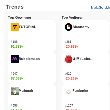
Trends
Marktübersich
Top Gewinner
Top Verlierer
TUTORIAL
Biconomy
#188
#381
91.87%
-25.97%
Bubblemaps
龙虾 (Lobster)
#947
#620
87.06%
-25.26%
Mubarak
Fusionist
#556
#1207