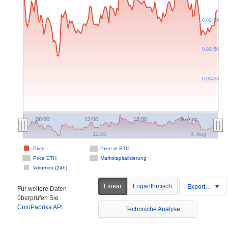
0.00459
0.00456
0.00453
06:00
12:00
18:00
9. Aug
12:00
9. Aug
Price
Price in BTC
Price ETH
Marktkapitalisierung
Volumen (24h)
Linear
Logarithmisch
Exportieren
Für weitere Daten
überprüfen Sie
CoinPaprika API
Technische Analyse