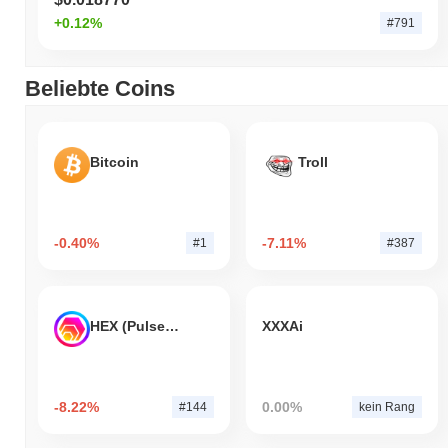
+0.12%
#791
Beliebte Coins
Bitcoin
Troll
-0.40%
-7.11%
#1
#387
HEX (Pulsechain)
XXXAi
-8.22%
0.00%
#144
kein Rang