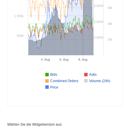
0.0045
6M
1 000k
0.0044
4M
500k
0.0043
2M
4. Aug
6. Aug
8. Aug
Bids
Asks
Combined Orders
Volume (24h)
Price
Wählen Sie die Widgetversion aus: