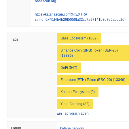
basescan.org
https://katanascan.com%!(EXTRA
string=0x7f1f4b4b29f5058fa32cc7a97141b8d7e5abdc2d)
Base Ecosystem (1862)
Tags
Binance Coin (BNB) Token (BEP-20)
(13886)
DeFi (547)
Ethereum (ETH) Token (ERC-20) (13346)
Katana Ecosystem (0)
Yield Farming (82)
Ein Tag vorschlagen
Forum
katana.network