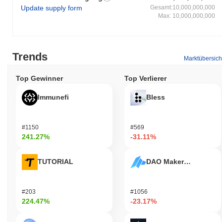
Update supply form
Gesamt:10,000,000,000
Max: 10,000,000,000
Trends
Marktübersich
Top Gewinner
Top Verlierer
Immunefi
Bless
#1150
#569
241.27%
-31.11%
TUTORIAL
DAO Maker Token
#203
#1056
224.47%
-23.17%