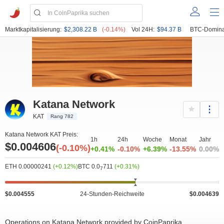
Marktkapitalisierung:
$2,308.22 B
(-0.14%)
Vol 24H:
$94.37 B
BTC-Domina
Katana Network
KAT
Rang 782
Katana Network KAT Preis:
1h
24h
Woche
Monat
Jahr
$0.004606
(-0.10%)
+0.41%
-0.10%
+6.39%
-13.55%
0.00%
ETH 0.00000241
(+0.12%)
BTC 0.0
711
(+0.31%)
7
$0.004555
24-Stunden-Reichweite
$0.004639
Operations on Katana Network provided by CoinPaprika