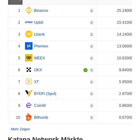
1
Binance
25.190000%
C
2
Upbit
15.410000%
C
3
Lbank
14.140000%
C
4
Phemex
13.090000%
C
5
WEEX
10.630000%
C
6
OKX
9.840000%
C
7
XT
5.950000%
C
8
BYDFi (Spot)
2.870000%
C
9
CoinW
0.860000%
C
10
Bithumb
0.670000%
C
Mehr Zeigen
Katana Network Märkte