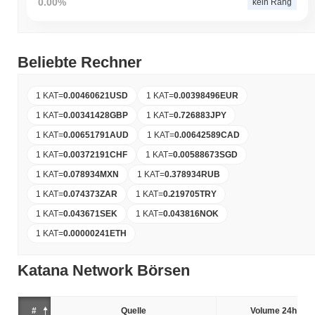
0.00%
kein Rang
Beliebte Rechner
1 KAT
=
0.00460621
USD
1 KAT
=
0.00398496
EUR
1 KAT
=
0.00341428
GBP
1 KAT
=
0.726883
JPY
1 KAT
=
0.00651791
AUD
1 KAT
=
0.00642589
CAD
1 KAT
=
0.00372191
CHF
1 KAT
=
0.00588673
SGD
1 KAT
=
0.078934
MXN
1 KAT
=
0.378934
RUB
1 KAT
=
0.074373
ZAR
1 KAT
=
0.219705
TRY
1 KAT
=
0.043671
SEK
1 KAT
=
0.043816
NOK
1 KAT
=
0.00000241
ETH
Katana Network Börsen
#
Quelle
Volume 24h (%)