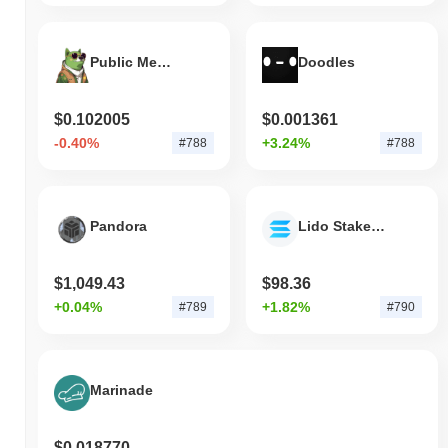
Public Meme Token
Doodles
$0.102005
$0.001361
-0.40%
+3.24%
#788
#788
Pandora
Lido Staked SOL
$1,049.43
$98.36
+0.04%
+1.82%
#789
#790
Marinade
$0.018770