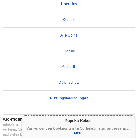
Über Uns
Kontakt
Alle Coins
Glossar
Methodik
Datenschutz
Nutzungsbedingungen
WICHTIGER HAFTUNGSAUSSCHLUSS:
Kryptowährungen sind hochvolatil und mit
Paprika-Kekse
erheblichen Risiken verbunden. Sie können einen Teil oder Ihre gesamte Investition
Wir verwenden Cookies, um Ihr Surferlebnis zu verbessern.
...
verlieren. Alle Informationen auf Coinpaprika dienen ausschließlich Informationszwecken
More
und stellen keine Finanz- oder Anlageberatung dar. Führen Sie stets Ihre eigene