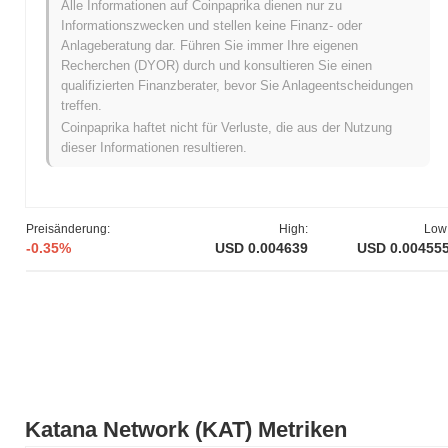
Was ist die Preisspanne von Katana Network in
Alle Informationen auf Coinpaprika dienen nur zu
der Vergangenheit?
Informationszwecken und stellen keine Finanz- oder
Anlageberatung dar. Führen Sie immer Ihre eigenen
Allzeithoch (ATH):
$0.029216
Recherchen (DYOR) durch und konsultieren Sie einen
Allzeittief (ATL):
NaN
qualifizierten Finanzberater, bevor Sie Anlageentscheidungen
treffen.
Katana Network wird derzeit
~84.24%
unter seinem ATH
Coinpaprika haftet nicht für Verluste, die aus der Nutzung
gehandelt .
dieser Informationen resultieren.
Was ist die aktuelle Marktkapitalisierung von
Katana Network?
Die Marktkapitalisierung von Katana Network beträgt ungefähr
Preisänderung:
High:
Low
$10,787,740.00
, was es weltweit auf Platz #782 nach Marktgröße
-0.35%
USD 0.004639
USD 0.00455
platziert. Diese Zahl wird basierend auf dem Umlaufangebot von 2
342 000 000 KAT Token berechnet.
Wie schneidet Katana Network im Vergleich zum
breiteren Kryptomarkt ab?
In den letzten 7 Tagen ist Katana Network um
6.39%
gestiegen
und übertraf damit den gesamten Kryptomarkt der einen
Rückgang von
0.14%
verzeichnete. Dies deutet auf eine starke
Katana Network (KAT) Metriken
Performance der Preisentwicklung von KAT im Vergleich zur