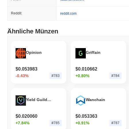
Reddit
reddit.com
Ähnliche Münzen
Opinion
Griffain
$0.053983
$0.010662
-0.43%
+0.80%
#783
#784
Yield Guild Games
Wanchain
$0.020060
$0.053363
+7.84%
+0.91%
#785
#787