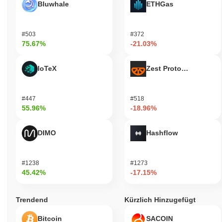
Bluwhale
ETHGas
#503
#372
75.67%
-21.03%
IoTeX
Zest Protocol
#447
#518
55.96%
-18.96%
DIMO
Hashflow
#1238
#1273
45.42%
-17.15%
Trendend
Kürzlich Hinzugefügt
Bitcoin
SACOIN