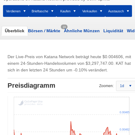
Verdienen
Brieftasche
Kaufen
Verkaufen
Austausch
19
Überblick
Börsen
/
Märkte
Ähnliche Münzen
Liquidität
Wid
Der Live-Preis von Katana Network beträgt heute
$0.004606
, mit
 000k
0
0.0042
0.0047
0
10M
einem 24-Stunden-Handelsvolumen von
$3,297,747.00
. KAT hat
sich in den letzten 24 Stunden um -0.10% verändert.
Preisdiagramm
Zoomen:
1d
0.00465
0.00462