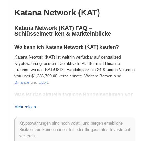
Katana Network (KAT)
Katana Network (KAT) FAQ –
Schlüsselmetriken & Markteinblicke
Wo kann ich Katana Network (KAT) kaufen?
Katana Network (KAT) ist weithin verfügbar auf centralized
Kryptowährungsbörsen. Die aktivste Plattform ist Binance
Futures, wo das KAT/USDT Handelspaar ein 24-Stunden-Volumen
von über
$1,286,709.00
verzeichnete. Weitere Börsen sind
Binance
und
Upbit
.
Was ist das aktuelle tägliche Handelsvolumen von
Katana Network?
Mehr zeigen
In den letzten 24 Stunden beträgt das Handelsvolumen von
Katana Network
$3,297,747.00
, was einen Rückgang von
54.29%
im Vergleich zum Vortag zeigt. Dies deutet auf eine kurzfristige
Kryptowährungen sind hoch volatil und bergen erhebliche
Verringerung der Handelsaktivität hin.
Risiken. Sie können einen Teil oder Ihr gesamtes Investment
verlieren.