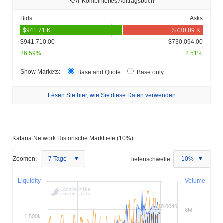
KAT Kombiniertes Auftragsbuch
Bids
Asks
$941,710.00
$730,094.00
26.59%
2.51%
Show Markets:
Base and Quote
Base only
Lesen Sie hier, wie Sie diese Daten verwenden
Katana Network Historische Markttiefe (10%):
Zoomen:
7 Tage
Tiefenschwelle:
10%
Liquidity
Volume
0.0046
8M
1 500k