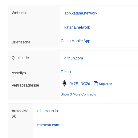
Webseite
app.katana.network
katana.network
Coins Mobile App
Brieftasche
Quellcode
github.com
Token
Assettyp
0x7F...DC2d
Kopieren
Vertragsadresse
Show 3 More Contracts
Entdecker
etherscan.io
(4)
bscscan.com