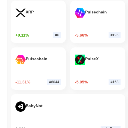
XRP
Pulsechain
+0.11%
-3.66%
#6
#196
Pulsechain Bridged HEX (Pulsechain)
PulseX
-11.31%
-5.05%
#6044
#168
BabyNot