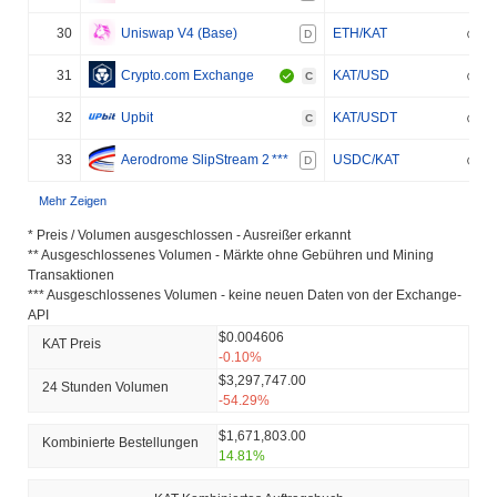
30
Uniswap V4 (Base)
ETH/KAT
D
31
Crypto.com Exchange
KAT/USD
C
32
Upbit
KAT/USDT
C
33
Aerodrome SlipStream 2
***
USDC/KAT
D
Mehr Zeigen
* Preis / Volumen ausgeschlossen - Ausreißer erkannt
** Ausgeschlossenes Volumen - Märkte ohne Gebühren und Mining
Transaktionen
*** Ausgeschlossenes Volumen - keine neuen Daten von der Exchange-
API
$0.004606
KAT Preis
-0.10%
$3,297,747.00
24 Stunden Volumen
-54.29%
$1,671,803.00
Kombinierte Bestellungen
14.81%