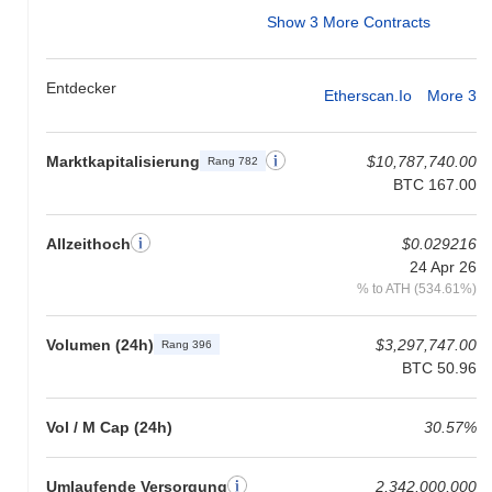
Show 3 More Contracts
Entdecker
Etherscan.io
More 3
Marktkapitalisierung
$10,787,740.00
Rang 782
BTC 167.00
Allzeithoch
$0.029216
24 Apr 26
% to ATH (534.61%)
Volumen (24h)
$3,297,747.00
Rang 396
BTC 50.96
Vol / M Cap (24h)
30.57%
Umlaufende Versorgung
2,342,000,000