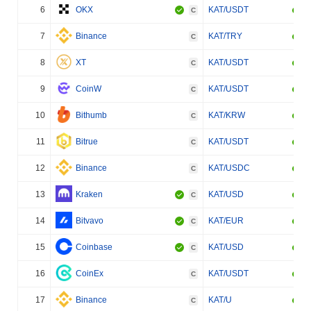
6
OKX
KAT/USDT
C
7
Binance
KAT/TRY
C
8
XT
KAT/USDT
C
9
CoinW
KAT/USDT
C
10
Bithumb
KAT/KRW
C
11
Bitrue
KAT/USDT
C
12
Binance
KAT/USDC
C
13
Kraken
KAT/USD
C
14
Bitvavo
KAT/EUR
C
15
Coinbase
KAT/USD
C
16
CoinEx
KAT/USDT
C
17
Binance
KAT/U
C