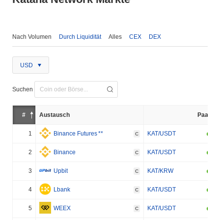
Nach Volumen
Durch Liquidität
Alles
CEX
DEX
USD
Suchen
#
Austausch
Paar
1
Binance Futures
**
KAT/USDT
C
2
Binance
KAT/USDT
C
3
Upbit
KAT/KRW
C
4
Lbank
KAT/USDT
C
5
WEEX
KAT/USDT
C