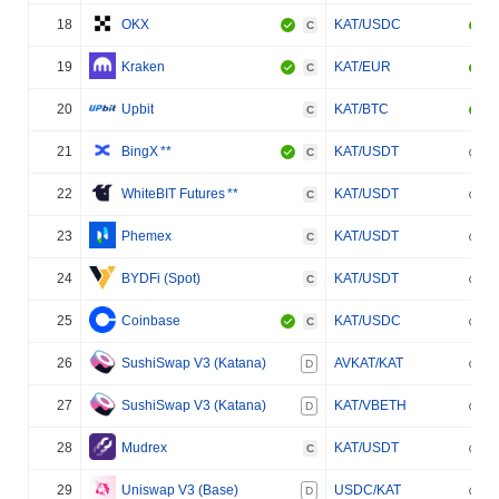
18
OKX
KAT/USDC
C
19
Kraken
KAT/EUR
C
20
Upbit
KAT/BTC
C
21
BingX
**
KAT/USDT
C
22
WhiteBIT Futures
**
KAT/USDT
C
23
Phemex
KAT/USDT
C
24
BYDFi (Spot)
KAT/USDT
C
25
Coinbase
KAT/USDC
C
26
SushiSwap V3 (Katana)
AVKAT/KAT
D
27
SushiSwap V3 (Katana)
KAT/VBETH
D
28
Mudrex
KAT/USDT
C
29
Uniswap V3 (Base)
USDC/KAT
D