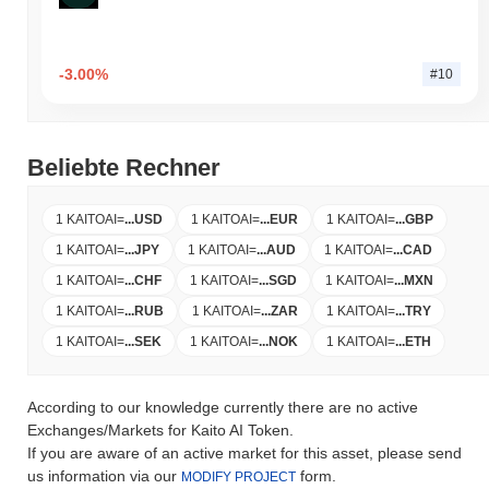
-3.00%
#10
Beliebte Rechner
1 KAITOAI
=
...
USD
1 KAITOAI
=
...
EUR
1 KAITOAI
=
...
GBP
1 KAITOAI
=
...
JPY
1 KAITOAI
=
...
AUD
1 KAITOAI
=
...
CAD
1 KAITOAI
=
...
CHF
1 KAITOAI
=
...
SGD
1 KAITOAI
=
...
MXN
1 KAITOAI
=
...
RUB
1 KAITOAI
=
...
ZAR
1 KAITOAI
=
...
TRY
1 KAITOAI
=
...
SEK
1 KAITOAI
=
...
NOK
1 KAITOAI
=
...
ETH
According to our knowledge currently there are no active
Exchanges/Markets for Kaito AI Token.
If you are aware of an active market for this asset, please send
us information via our
form.
MODIFY PROJECT