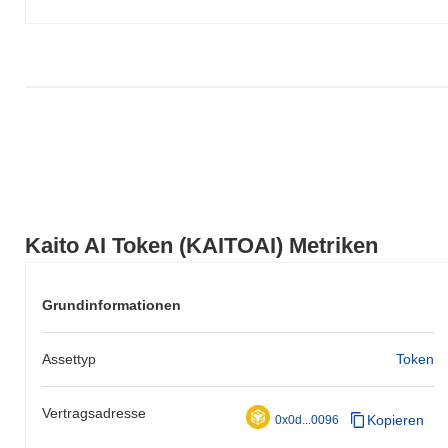
im Vergleich zur breiteren Marktdynamik hin.
Kaito AI Token (KAITOAI) Metriken
Grundinformationen
Assettyp
Token
Vertragsadresse
Kopieren
0x0d...0096