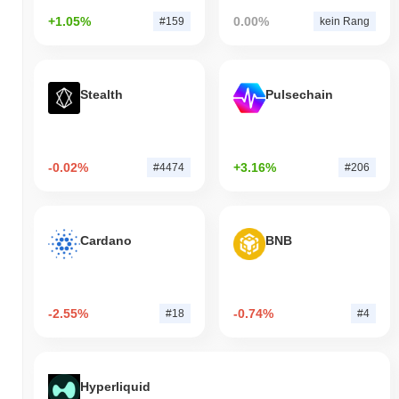
+1.05%
0.00%
#159
kein Rang
Stealth
Pulsechain
-0.02%
+3.16%
#4474
#206
Cardano
BNB
-2.55%
-0.74%
#18
#4
Hyperliquid