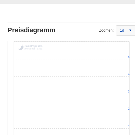
Preisdiagramm
Zoomen:
1d
5
4
3
2
1