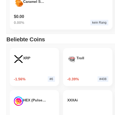
Caramel Swap
$0.00
0.00%
kein Rang
Beliebte Coins
XRP
Troll
-1.56%
-0.39%
#6
#408
HEX (Pulsechain)
XXXAi