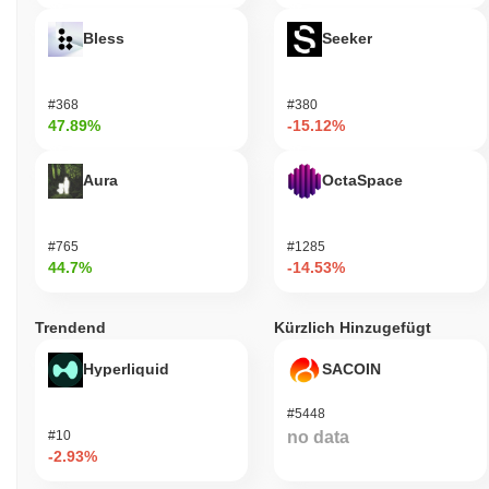
Bless
Seeker
#368
#380
47.89%
-15.12%
Aura
OctaSpace
#765
#1285
44.7%
-14.53%
Trendend
Kürzlich Hinzugefügt
Hyperliquid
SACOIN
#5448
#10
no data
-2.93%