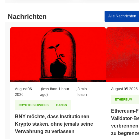
Nachrichten
Alle Nachrichten
August 06
(less than 1 hour
,
3 min
August 05 2026
2026
ago)
lesen
ETHEREUM
CRYPTO SERVICES
BANKS
Ethereum-F
BNY möchte, dass Institutionen
Validator-
Krypto staken, ohne jemals seine
verbrennen,
Verwahrung zu verlassen
zu begrenz