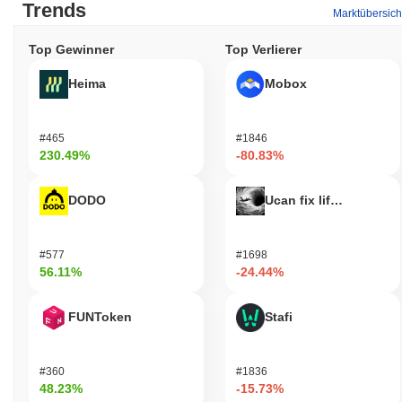
Trends
Marktübersich
Top Gewinner
Top Verlierer
Heima
Mobox
#465
#1846
230.49%
-80.83%
DODO
Ucan fix life in1day
#577
#1698
56.11%
-24.44%
FUNToken
Stafi
#360
#1836
48.23%
-15.73%