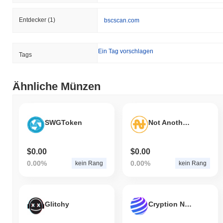
Entdecker
(1)
bscscan.com
Ein Tag vorschlagen
Tags
Ähnliche Münzen
SWGToken
Not Another Shit Altcoin
$0.00
$0.00
0.00%
0.00%
kein Rang
kein Rang
Glitchy
Cryption Network