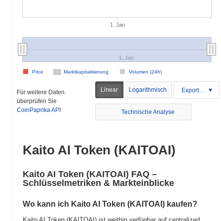
1. Jan
1. Jan
Price
Marktkapitalisierung
Volumen (24h)
Linear
Logarithmisch
Exportieren
Für weitere Daten
überprüfen Sie
CoinPaprika API
Technische Analyse
Kaito AI Token (KAITOAI)
Kaito AI Token (KAITOAI) FAQ –
Schlüsselmetriken & Markteinblicke
Wo kann ich Kaito AI Token (KAITOAI) kaufen?
Kaito AI Token (KAITOAI) ist weithin verfügbar auf centralized