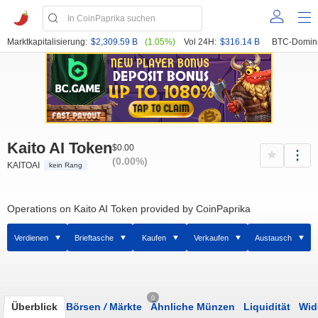
Marktkapitalisierung:
$2,309.59 B
(1.05%)
Vol 24H:
$316.14 B
BTC-Domin
Kaito AI Token
$0.00
(0.00%)
KAITOAI
kein Rang
Operations on Kaito AI Token provided by CoinPaprika
Verdienen
Brieftasche
Kaufen
Verkaufen
Austausch
0
Überblick
Börsen
/
Märkte
Ähnliche Münzen
Liquidität
Wid