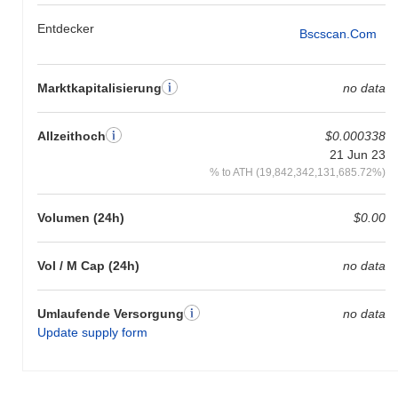
Entdecker
Bscscan.com
Marktkapitalisierung
no data
Allzeithoch
$0.000338
21 Jun 23
% to ATH (19,842,342,131,685.72%)
Volumen (24h)
$0.00
Vol / M Cap (24h)
no data
Umlaufende Versorgung
no data
Update supply form