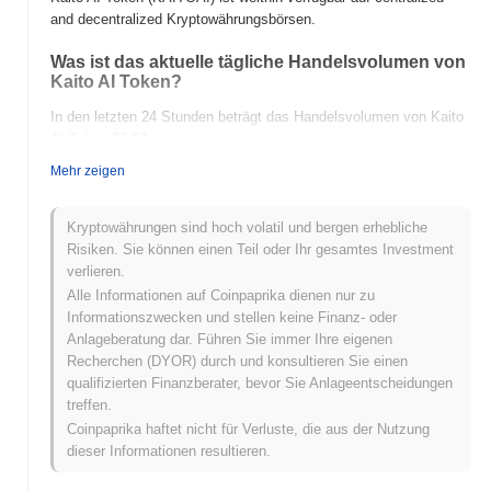
and decentralized Kryptowährungsbörsen.
Was ist das aktuelle tägliche Handelsvolumen von
Kaito AI Token?
In den letzten 24 Stunden beträgt das Handelsvolumen von Kaito
AI Token
$0.00
.
Mehr zeigen
Was ist die Preisspanne von Kaito AI Token in der
Vergangenheit?
Kryptowährungen sind hoch volatil und bergen erhebliche
Allzeithoch (ATH):
$0.000338
Risiken. Sie können einen Teil oder Ihr gesamtes Investment
Allzeittief (ATL):
$0.00
verlieren.
Alle Informationen auf Coinpaprika dienen nur zu
Kaito AI Token wird derzeit
~100.00%
unter seinem ATH
Informationszwecken und stellen keine Finanz- oder
gehandelt .
Anlageberatung dar. Führen Sie immer Ihre eigenen
Recherchen (DYOR) durch und konsultieren Sie einen
Wie schneidet Kaito AI Token im Vergleich zum
qualifizierten Finanzberater, bevor Sie Anlageentscheidungen
breiteren Kryptomarkt ab?
treffen.
In den letzten 7 Tagen ist Kaito AI Token um
0.00%
gestiegen
Coinpaprika haftet nicht für Verluste, die aus der Nutzung
und lag damit hinter dem gesamten Kryptomarkt der einen Gewinn
dieser Informationen resultieren.
von
1.05%
verzeichnete zurück. Dies deutet auf eine
vorübergehende Verzögerung der Preisentwicklung von KAITOAI