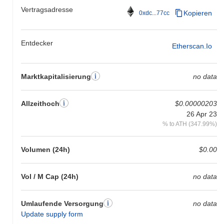
Vertragsadresse
Kopieren
0xdc...77cc
Entdecker
Etherscan.io
Marktkapitalisierung
no data
Allzeithoch
$0.00000203
26 Apr 23
% to ATH (347.99%)
Volumen (24h)
$0.00
Vol / M Cap (24h)
no data
Umlaufende Versorgung
no data
Update supply form