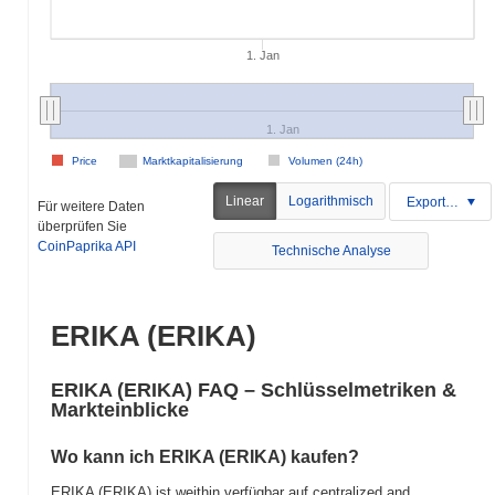
1. Jan
1. Jan
Price
Marktkapitalisierung
Volumen (24h)
Linear
Logarithmisch
Exportieren
Für weitere Daten
überprüfen Sie
CoinPaprika API
Technische Analyse
ERIKA (ERIKA)
ERIKA (ERIKA) FAQ – Schlüsselmetriken &
Markteinblicke
Wo kann ich ERIKA (ERIKA) kaufen?
ERIKA (ERIKA) ist weithin verfügbar auf centralized and