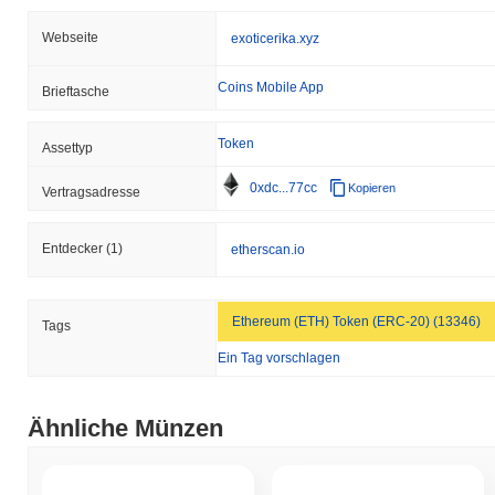
Webseite
exoticerika.xyz
Coins Mobile App
Brieftasche
Token
Assettyp
0xdc...77cc
Kopieren
Vertragsadresse
Entdecker
(1)
etherscan.io
Ethereum (ETH) Token (ERC-20) (13346)
Tags
Ein Tag vorschlagen
Ähnliche Münzen