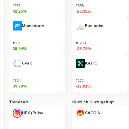
#551
#358
42.25%
-23.92%
Momentum
Fusionist
#361
#1250
39.94%
-23.73%
Cysic
KAITO
#164
#171
39.78%
-17.81%
Trendend
Kürzlich Hinzugefügt
HEX (Pulsechain)
SACOIN