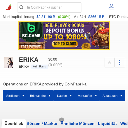
Marktkapitalisierung:
$2,311.90 B
(0.30%)
Vol 24H:
$366.15 B
BTC-Domin
ERIKA
$0.00
(0.00%)
ERIKA
kein Rang
Operations on ERIKA provided by CoinPaprika
Verdienen
Brieftasche
Kaufen
Verkaufen
Austausch
0
Überblick
Börsen
/
Märkte
Ähnliche Münzen
Liquidität
Wid