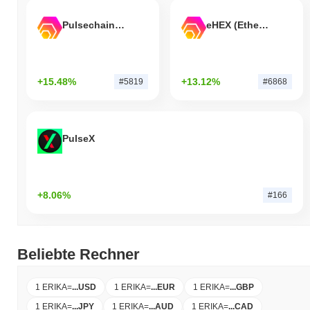
Pulsechain Bridged HEX (Pulsechain)
eHEX (Ethereum)
+15.48%
+13.12%
#5819
#6868
PulseX
+8.06%
#166
Beliebte Rechner
1 ERIKA
=
...
USD
1 ERIKA
=
...
EUR
1 ERIKA
=
...
GBP
1 ERIKA
=
...
JPY
1 ERIKA
=
...
AUD
1 ERIKA
=
...
CAD