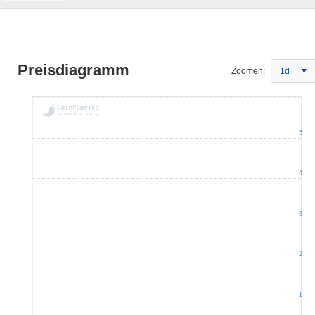
Preisdiagramm
Zoomen:
1d
5
4
3
2
1