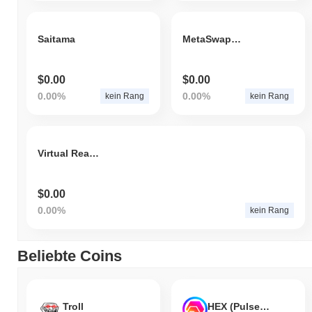
Saitama
MetaSwapStar
$0.00
$0.00
0.00%
0.00%
kein Rang
kein Rang
Virtual Realty
$0.00
0.00%
kein Rang
Beliebte Coins
Troll
HEX (Pulsechain)