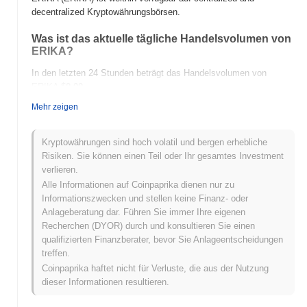
decentralized Kryptowährungsbörsen.
Was ist das aktuelle tägliche Handelsvolumen von
ERIKA?
In den letzten 24 Stunden beträgt das Handelsvolumen von
ERIKA
$0.00
.
Mehr zeigen
Was ist die Preisspanne von ERIKA in der
Vergangenheit?
Kryptowährungen sind hoch volatil und bergen erhebliche
Allzeithoch (ATH):
$0.00000203
Risiken. Sie können einen Teil oder Ihr gesamtes Investment
Allzeittief (ATL):
$0.00
verlieren.
Alle Informationen auf Coinpaprika dienen nur zu
ERIKA wird derzeit
~77.68%
unter seinem ATH gehandelt .
Informationszwecken und stellen keine Finanz- oder
Anlageberatung dar. Führen Sie immer Ihre eigenen
Wie schneidet ERIKA im Vergleich zum breiteren
Recherchen (DYOR) durch und konsultieren Sie einen
Kryptomarkt ab?
qualifizierten Finanzberater, bevor Sie Anlageentscheidungen
In den letzten 7 Tagen ist ERIKA um
0.00%
gestiegen und lag
treffen.
damit hinter dem gesamten Kryptomarkt der einen Gewinn von
Coinpaprika haftet nicht für Verluste, die aus der Nutzung
0.30%
verzeichnete zurück. Dies deutet auf eine vorübergehende
dieser Informationen resultieren.
Verzögerung der Preisentwicklung von ERIKA im Vergleich zur
breiteren Marktdynamik hin.