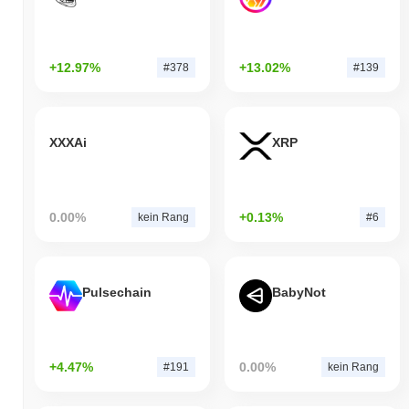
+12.97%
+13.02%
#378
#139
XXXAi
XRP
0.00%
+0.13%
kein Rang
#6
Pulsechain
BabyNot
+4.47%
0.00%
#191
kein Rang