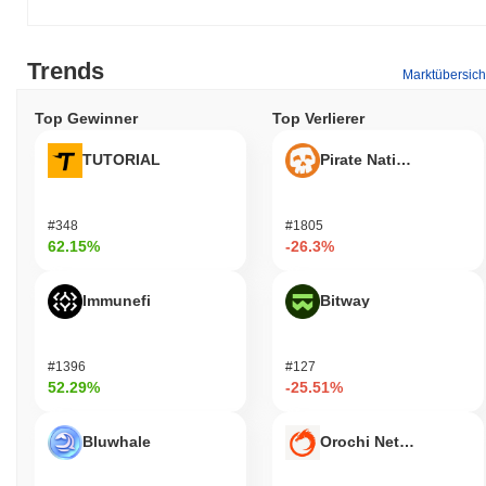
Trends
Marktübersich
Top Gewinner
Top Verlierer
TUTORIAL
Pirate Nation Token
#348
#1805
62.15%
-26.3%
Immunefi
Bitway
#1396
#127
52.29%
-25.51%
Bluwhale
Orochi Network