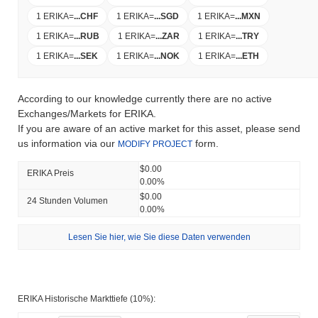
1 ERIKA
=
...
CHF
1 ERIKA
=
...
SGD
1 ERIKA
=
...
MXN
1 ERIKA
=
...
RUB
1 ERIKA
=
...
ZAR
1 ERIKA
=
...
TRY
1 ERIKA
=
...
SEK
1 ERIKA
=
...
NOK
1 ERIKA
=
...
ETH
According to our knowledge currently there are no active
Exchanges/Markets for ERIKA.
If you are aware of an active market for this asset, please send
us information via our
form.
MODIFY PROJECT
$0.00
ERIKA Preis
0.00%
$0.00
24 Stunden Volumen
0.00%
Lesen Sie hier, wie Sie diese Daten verwenden
ERIKA Historische Markttiefe (10%):