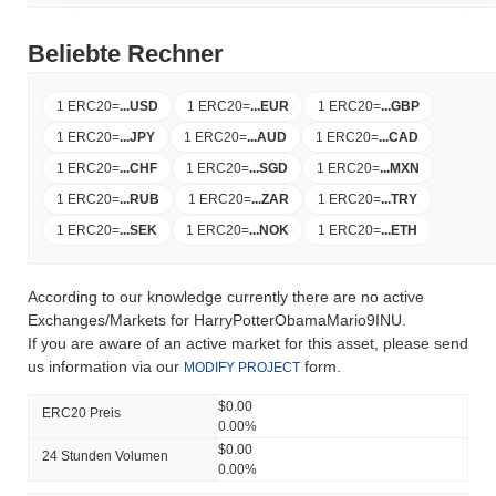
Beliebte Rechner
1 ERC20
=
...
USD
1 ERC20
=
...
EUR
1 ERC20
=
...
GBP
1 ERC20
=
...
JPY
1 ERC20
=
...
AUD
1 ERC20
=
...
CAD
1 ERC20
=
...
CHF
1 ERC20
=
...
SGD
1 ERC20
=
...
MXN
1 ERC20
=
...
RUB
1 ERC20
=
...
ZAR
1 ERC20
=
...
TRY
1 ERC20
=
...
SEK
1 ERC20
=
...
NOK
1 ERC20
=
...
ETH
According to our knowledge currently there are no active
Exchanges/Markets for HarryPotterObamaMario9INU.
If you are aware of an active market for this asset, please send
us information via our
form.
MODIFY PROJECT
$0.00
ERC20 Preis
0.00%
$0.00
24 Stunden Volumen
0.00%