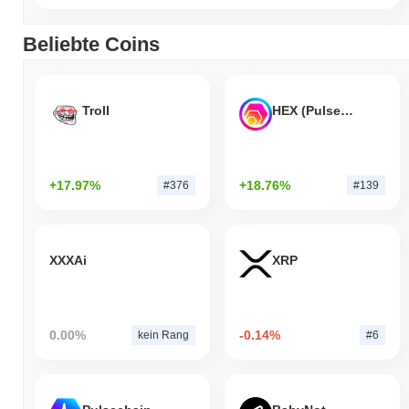
Beliebte Coins
Troll
HEX (Pulsechain)
+17.97%
+18.76%
#376
#139
XXXAi
XRP
0.00%
-0.14%
kein Rang
#6