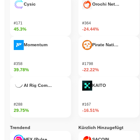
Cysic
Orochi Network
#171
#364
45.3%
-24.44%
Momentum
Pirate Nation Token
#358
#1798
39.78%
-22.22%
AI Rig Complex
KAITO
#288
#167
29.75%
-16.51%
Trendend
Kürzlich Hinzugefügt
HEX (Pulsechain)
SACOIN