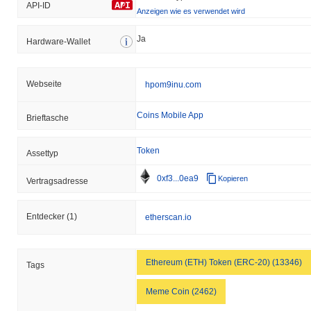
API-ID
Anzeigen wie es verwendet wird
Ja
Hardware-Wallet
Webseite
hpom9inu.com
Coins Mobile App
Brieftasche
Token
Assettyp
0xf3...0ea9
Kopieren
Vertragsadresse
Entdecker
(1)
etherscan.io
Ethereum (ETH) Token (ERC-20) (13346)
Tags
Meme Coin (2462)