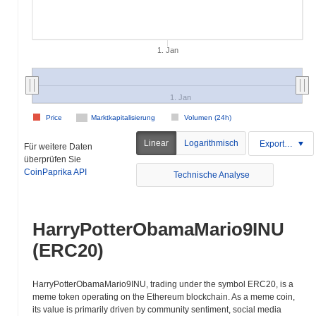
1. Jan
1. Jan
Price
Marktkapitalisierung
Volumen (24h)
Linear
Logarithmisch
Exportieren
Für weitere Daten
überprüfen Sie
CoinPaprika API
Technische Analyse
HarryPotterObamaMario9INU
(ERC20)
HarryPotterObamaMario9INU, trading under the symbol ERC20, is a
meme token operating on the Ethereum blockchain. As a meme coin,
its value is primarily driven by community sentiment, social media