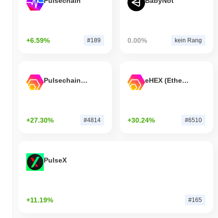
Pulsechain
BabyNot
+6.59%
0.00%
#189
kein Rang
Pulsechain Bridged HEX (Pulsechain)
eHEX (Ethereum)
+27.30%
+30.24%
#4814
#6510
PulseX
+11.19%
#165