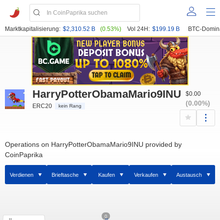
Marktkapitalisierung:
$2,310.52 B
(0.53%)
Vol 24H:
$199.19 B
BTC-Domin
HarryPotterObamaMario9INU
$0.00
(0.00%)
ERC20
kein Rang
Operations on HarryPotterObamaMario9INU provided by
CoinPaprika
Verdienen
Brieftasche
Kaufen
Verkaufen
Austausch
0