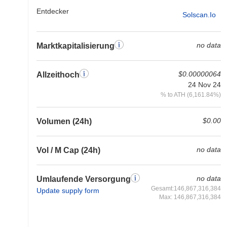
Entdecker
Solscan.io
no data
Marktkapitalisierung
$0.00000064
Allzeithoch
24 Nov 24
% to ATH (6,161.84%)
$0.00
Volumen (24h)
no data
Vol / M Cap (24h)
no data
Umlaufende Versorgung
Gesamt:146,867,316,384
Update supply form
Max: 146,867,316,384