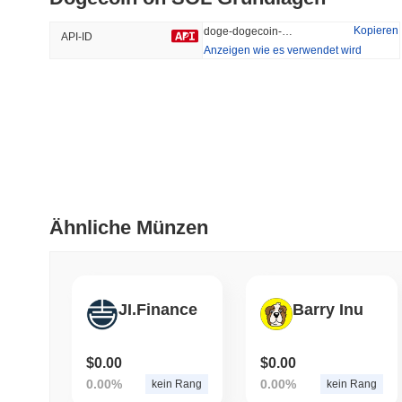
42.88%
-19.08%
Kopieren
doge-dogecoin-on-sol
API-ID
Anzeigen wie es verwendet wird
Trendend
Kürzlich Hinzugefügt
Hyperliquid
SACOIN
#10
#5848
-1.33%
-2.4%
Ähnliche Münzen
JI.Finance
Barry Inu
$0.00
$0.00
0.00%
0.00%
kein Rang
kein Rang