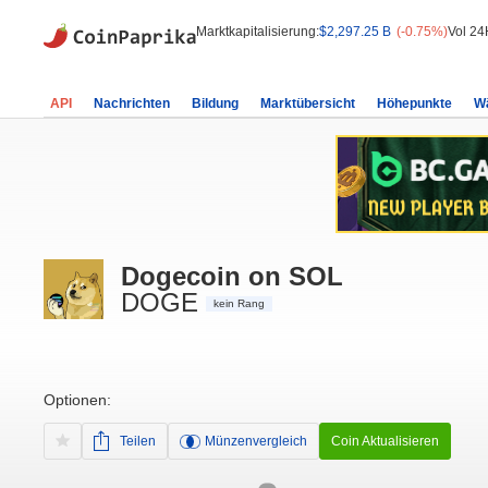
Marktkapitalisierung:
$2,297.25 B
(-0.75%)
Vol 24
API
Nachrichten
Bildung
Marktübersicht
Höhepunkte
W
Dogecoin on SOL
DOGE
kein Rang
Optionen:
Teilen
Münzenvergleich
Coin Aktualisieren