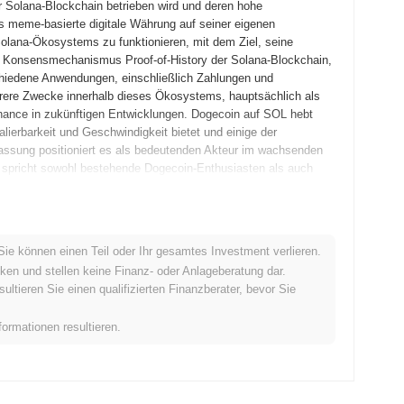
 Solana-Blockchain betrieben wird und deren hohe
ls meme-basierte digitale Währung auf seiner eigenen
olana-Ökosystems zu funktionieren, mit dem Ziel, seine
en Konsensmechanismus Proof-of-History der Solana-Blockchain,
schiedene Anwendungen, einschließlich Zahlungen und
rere Zwecke innerhalb dieses Ökosystems, hauptsächlich als
rnance in zukünftigen Entwicklungen. Dogecoin auf SOL hebt
lierbarkeit und Geschwindigkeit bietet und einige der
assung positioniert es als bedeutenden Akteur im wachsenden
 spricht sowohl bestehende Dogecoin-Enthusiasten als auch
ern sein Whitepaper veröffentlichte, das die Vision des
Sie können einen Teil oder Ihr gesamtes Investment verlieren.
n. Das Projekt zielte darauf ab, die hohe Durchsatzrate und die
ken und stellen keine Finanz- oder Anlageberatung dar.
freundlichkeit von Dogecoin zu verbessern. Das Testnetz für
tieren Sie einen qualifizierten Finanzberater, bevor Sie
rn und Nutzern ermöglichte, die Funktionen und Merkmale des
n Tests wurde das Hauptnetz im März 2022 offiziell gestartet,
formationen resultieren.
e anfängliche Verteilung von Dogecoin auf SOL erfolgte durch ein
erechten Zugang zum Token betonte. Dieser Ansatz zielte
zeptanz unter den Nutzern zu ermutigen. Diese grundlegenden
on Dogecoin auf SOL innerhalb des breiteren Solana-