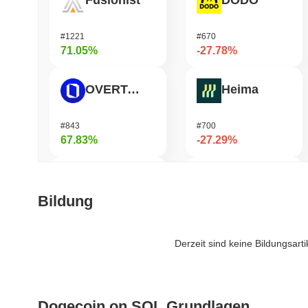
Fusionist
DODO
#1221
#670
71.05%
-27.78%
OVERTAKE
Heima
#843
#700
67.83%
-27.29%
Cartesi
Jotchua
Bildung
#501
#1427
47.36%
-20.71%
Derzeit sind keine Bildungsart
Zerobase
Infinex
Dogecoin on SOL Grundlagen
#397
#684