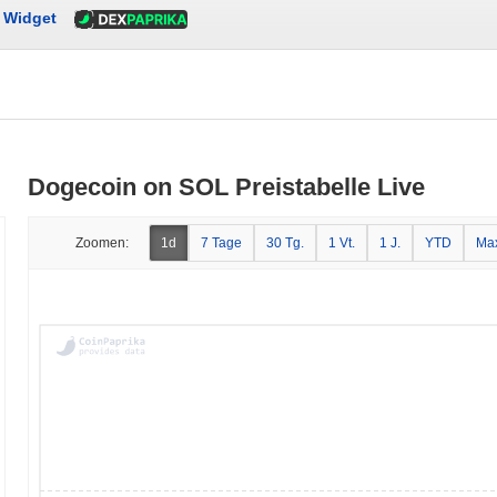
Widget
Dogecoin on SOL Preistabelle Live
Zoomen:
1d
7 Tage
30 Tg.
1 Vt.
1 J.
YTD
Ma