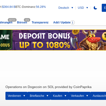
H:
$364.84 B
BTC-Dominanz:
56.28%
Deutsch
USD
E
60723
374
ährungen
Börsen
Transparenz
Add / Update
Operations on Dogecoin on SOL provided by CoinPaprika
Verdienen
Brieftasche
Kaufen
Verkaufen
Austausc