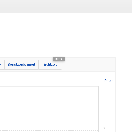
x
Benutzerdefiniert
Echtzeit
Price
0