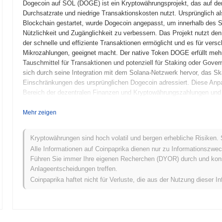
Dogecoin auf SOL (DOGE) ist ein Kryptowährungsprojekt, das auf der
Durchsatzrate und niedrige Transaktionskosten nutzt. Ursprünglich a
Blockchain gestartet, wurde Dogecoin angepasst, um innerhalb des S
Nützlichkeit und Zugänglichkeit zu verbessern. Das Projekt nutzt d
der schnelle und effiziente Transaktionen ermöglicht und es für ver
Mikrozahlungen, geeignet macht. Der native Token DOGE erfüllt meh
Tauschmittel für Transaktionen und potenziell für Staking oder Gove
sich durch seine Integration mit dem Solana-Netzwerk hervor, das Ska
Einschränkungen des ursprünglichen Dogecoin adressiert. Diese Anp
Bereich der dezentralen Finanzen und Kryptowährungszahlungen und
neue Nutzer an, die effiziente Transaktionslösungen suchen.
Mehr zeigen
Wann und wie begann Dogecoin auf SOL?
Dogecoin auf SOL entstand im August 2021, als ein Team von Entwickl
Kryptowährungen sind hoch volatil und bergen erhebliche Risiken. 
Projekts skizzierte, Dogecoin mit der Solana-Blockchain zu integriere
Alle Informationen auf Coinpaprika dienen nur zu Informationszwec
niedrigen Transaktionskosten von Solana zu nutzen, um die Benutzer
Führen Sie immer Ihre eigenen Recherchen (DYOR) durch und konsul
Dogecoin auf SOL wurde im Dezember 2021 gestartet, was Entwickle
Anlageentscheidungen treffen.
Tokens in einer kontrollierten Umgebung zu testen. Nach erfolgreiche
Coinpaprika haftet nicht für Verluste, die aus der Nutzung dieser In
was den Eintritt des Tokens in den öffentlichen Bereich markierte. Di
faires Launch-Modell, das die Teilnahme der Gemeinschaft und den g
darauf ab, ein dezentrales Ökosystem zu fördern und eine breite Ak
Schritte legten den Grundstein für die Entwicklung und Integration v