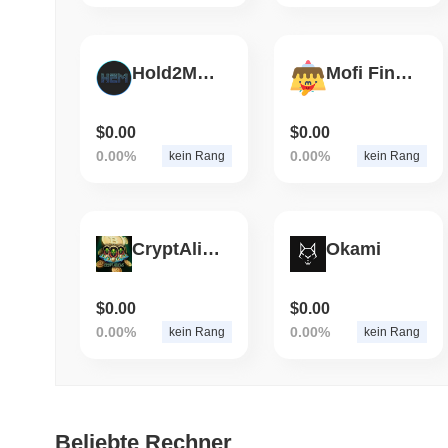
Hold2Moon
Mofi Finance
$0.00
$0.00
0.00%
0.00%
kein Rang
kein Rang
CryptAliens
Okami
$0.00
$0.00
0.00%
0.00%
kein Rang
kein Rang
Beliebte Rechner