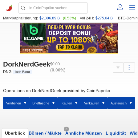
Marktkapitalisierung:
$2,306.89 B
(0.53%)
Vol 24H:
$275.04 B
BTC-Domin
DorkNerdGeek
$0.00
(0.00%)
DNG
kein Rang
Operations on DorkNerdGeek provided by CoinPaprika
Verdienen
Brieftasche
Kaufen
Verkaufen
Austausch
0
Überblick
Börsen
/
Märkte
Ähnliche Münzen
Liquidität
Wid