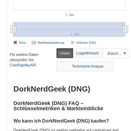
1. Jan
1. Jan
Price
Marktkapitalisierung
Volumen (24h)
Linear
Logarithmisch
Exportieren
Für weitere Daten
überprüfen Sie
CoinPaprika API
Technische Analyse
DorkNerdGeek (DNG)
DorkNerdGeek (DNG) FAQ –
Schlüsselmetriken & Markteinblicke
Wo kann ich DorkNerdGeek (DNG) kaufen?
DorkNerdGeek (DNG) ist weithin verfügbar auf centralized and