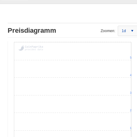
Preisdiagramm
Zoomen:
1d
5
4
3
2
1