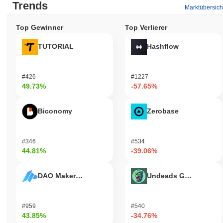
Trends
Marktübersich
Top Gewinner
Top Verlierer
TUTORIAL
Hashflow
#426
#1227
49.73%
-57.65%
Biconomy
Zerobase
#346
#534
44.81%
-39.06%
DAO Maker Token
Undeads Games
#959
#540
43.85%
-34.76%