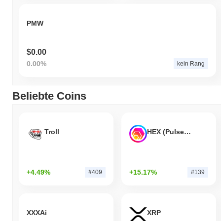
PMW
$0.00
0.00%
kein Rang
Beliebte Coins
Troll
HEX (Pulsechain)
+4.49%
+15.17%
#409
#139
XXXAi
XRP