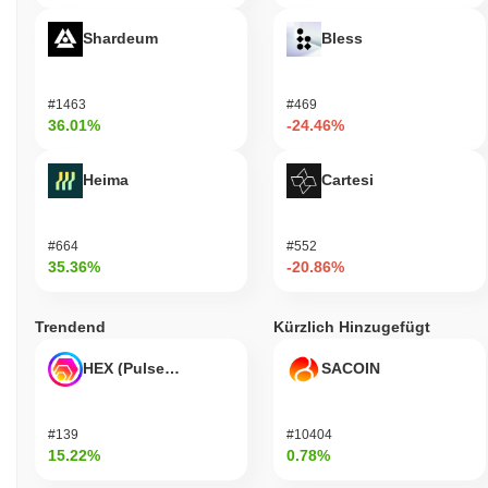
Shardeum
Bless
#1463
#469
36.01%
-24.46%
Heima
Cartesi
#664
#552
35.36%
-20.86%
Trendend
Kürzlich Hinzugefügt
HEX (Pulsechain)
SACOIN
#139
#10404
15.22%
0.78%