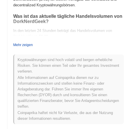
decentralized Kryptowährungsbörsen.
Was ist das aktuelle tägliche Handelsvolumen von
DorkNerdGeek?
In den letzten 24 Stunden beträgt das Handelsvolumen von
DorkNerdGeek
$0.00
.
Mehr zeigen
Was ist die Preisspanne von DorkNerdGeek in der
Vergangenheit?
Kryptowährungen sind hoch volatil und bergen erhebliche
Allzeithoch (ATH):
$0.001009
Risiken. Sie können einen Teil oder Ihr gesamtes Investment
Allzeittief (ATL):
$0.00
verlieren.
Alle Informationen auf Coinpaprika dienen nur zu
DorkNerdGeek wird derzeit
~96.38%
unter seinem ATH gehandelt
Informationszwecken und stellen keine Finanz- oder
.
Anlageberatung dar. Führen Sie immer Ihre eigenen
Recherchen (DYOR) durch und konsultieren Sie einen
Wie schneidet DorkNerdGeek im Vergleich zum
qualifizierten Finanzberater, bevor Sie Anlageentscheidungen
breiteren Kryptomarkt ab?
treffen.
In den letzten 7 Tagen ist DorkNerdGeek um
0.00%
gestiegen
Coinpaprika haftet nicht für Verluste, die aus der Nutzung
und lag damit hinter dem gesamten Kryptomarkt der einen Gewinn
dieser Informationen resultieren.
von
0.53%
verzeichnete zurück. Dies deutet auf eine
vorübergehende Verzögerung der Preisentwicklung von DNG im