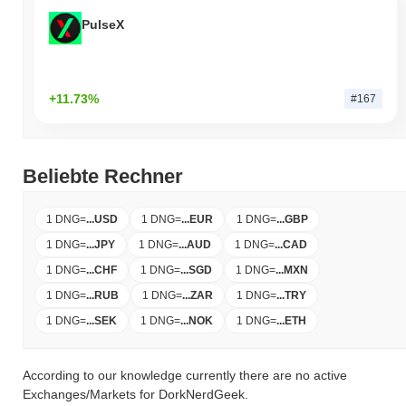
PulseX
+11.73%
#167
Beliebte Rechner
1 DNG
=
...
USD
1 DNG
=
...
EUR
1 DNG
=
...
GBP
1 DNG
=
...
JPY
1 DNG
=
...
AUD
1 DNG
=
...
CAD
1 DNG
=
...
CHF
1 DNG
=
...
SGD
1 DNG
=
...
MXN
1 DNG
=
...
RUB
1 DNG
=
...
ZAR
1 DNG
=
...
TRY
1 DNG
=
...
SEK
1 DNG
=
...
NOK
1 DNG
=
...
ETH
According to our knowledge currently there are no active
Exchanges/Markets for DorkNerdGeek.