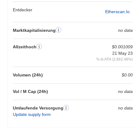
Entdecker
Etherscan.io
Marktkapitalisierung
no data
Allzeithoch
$0.001009
21 May 23
% to ATH (2,662.48%)
Volumen (24h)
$0.00
Vol / M Cap (24h)
no data
Umlaufende Versorgung
no data
Update supply form