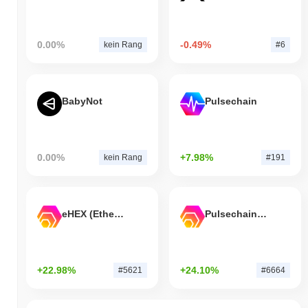
0.00%
-0.49%
kein Rang
#6
BabyNot
Pulsechain
0.00%
+7.98%
kein Rang
#191
eHEX (Ethereum)
Pulsechain Bridged HEX (Pulsechain)
+22.98%
+24.10%
#5621
#6664