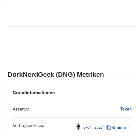
Vergleich zur breiteren Marktdynamik hin.
DorkNerdGeek (DNG) Metriken
Grundinformationen
Assettyp
Token
Vertragsadresse
Kopieren
0xd4...26a7