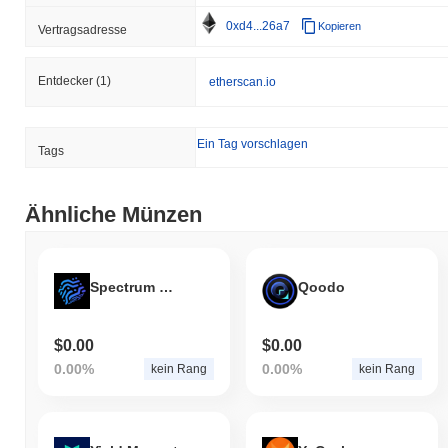
0xd4...26a7
Kopieren
Vertragsadresse
Entdecker
(1)
etherscan.io
Ein Tag vorschlagen
Tags
Ähnliche Münzen
Spectrum Marketplace
Qoodo
$0.00
$0.00
0.00%
0.00%
kein Rang
kein Rang