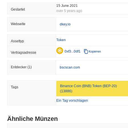
15 June 2021
Gestartet
over 5 years ago
Webseite
dkey.io
Token
Assettyp
0xf3...0df1
Kopieren
Vertragsadresse
Entdecker
(1)
bscscan.com
Binance Coin (BNB) Token (BEP-20)
Tags
(13886)
Ein Tag vorschlagen
Ähnliche Münzen