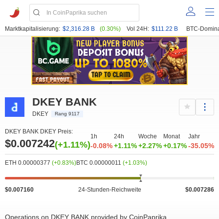
Marktkapitalisierung:
$2,316.28 B
(0.30%)
Vol 24H:
$111.22 B
BTC-Domina
DKEY BANK
DKEY
Rang 9117
DKEY BANK DKEY Preis:
1h
24h
Woche
Monat
Jahr
$0.007242
(+1.11%)
-0.08%
+1.11%
+2.27%
+0.17%
-35.05%
ETH 0.00000377
(+0.83%)
BTC 0.00000011
(+1.03%)
$0.007160
24-Stunden-Reichweite
$0.007286
Operations on DKEY BANK provided by CoinPaprika