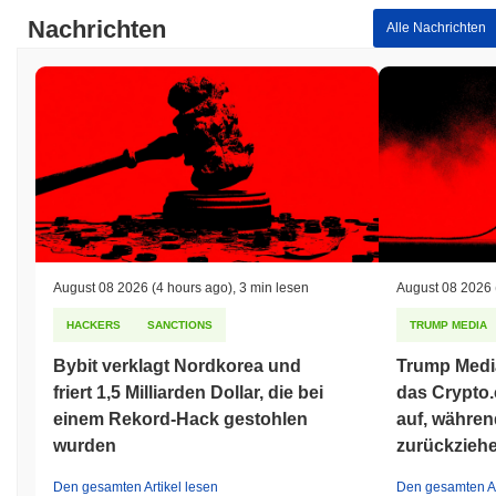
DKEY BANK wird derzeit
~99.86%
unter seinem ATH gehandelt .
Nachrichten
Alle Nachrichten
Wie schneidet DKEY BANK im Vergleich zum
breiteren Kryptomarkt ab?
In den letzten 7 Tagen ist DKEY BANK um
2.27%
gestiegen und
übertraf damit den gesamten Kryptomarkt der einen Gewinn von
0.30%
verzeichnete. Dies deutet auf eine starke Performance der
Preisentwicklung von DKEY im Vergleich zur breiteren
Marktdynamik hin.
August 08 2026
(4 hours ago)
,
3 min lesen
August 08 2026
HACKERS
SANCTIONS
TRUMP MEDIA
Bybit verklagt Nordkorea und
Trump Media
friert 1,5 Milliarden Dollar, die bei
das Crypto
einem Rekord-Hack gestohlen
auf, währen
wurden
zurückzieh
Den gesamten Artikel lesen
Den gesamten Ar