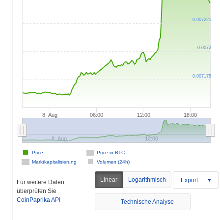
0.007225
0.0072
0.007175
8. Aug
06:00
12:00
18:00
8. Aug
12:00
Price
Price in BTC
Marktkapitalisierung
Volumen (24h)
Linear
Logarithmisch
Exportieren
Für weitere Daten
überprüfen Sie
CoinPaprika API
Technische Analyse