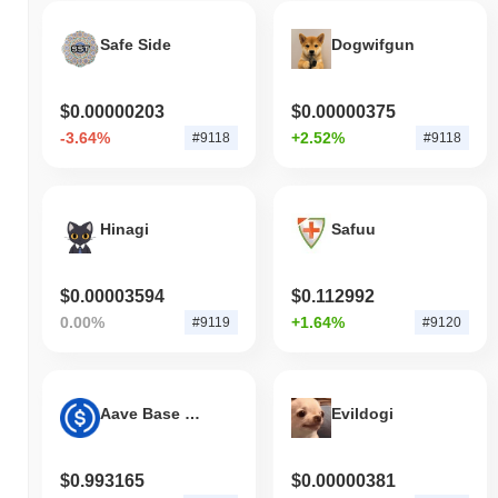
Safe Side
Dogwifgun
$0.00000203
$0.00000375
-3.64%
+2.52%
#9118
#9118
Hinagi
Safuu
$0.00003594
$0.112992
0.00%
+1.64%
#9119
#9120
Aave Base USDC
Evildogi
$0.993165
$0.00000381