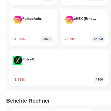
Pulsechain Bridged HEX (Pulsechain)
eHEX (Ethereum)
-1.94%
-1.74%
#5609
#4900
PulseX
-1.87%
#166
Beliebte Rechner