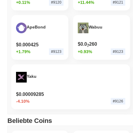
+0.11%
+11.44%
#9120
#9121
ApeBond
Wabuu
$0.0
260
$0.000425
7
+1.79%
+0.93%
#9123
#9123
Yaku
$0.00009285
-4.10%
#9126
Beliebte Coins