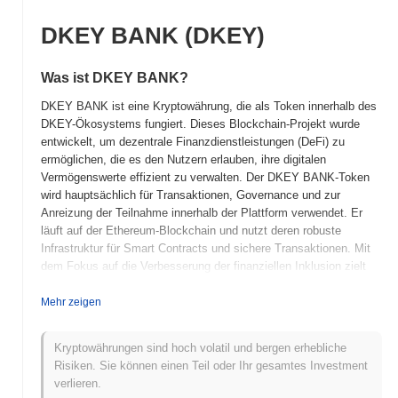
DKEY BANK (DKEY)
Was ist DKEY BANK?
DKEY BANK ist eine Kryptowährung, die als Token innerhalb des
DKEY-Ökosystems fungiert. Dieses Blockchain-Projekt wurde
entwickelt, um dezentrale Finanzdienstleistungen (DeFi) zu
ermöglichen, die es den Nutzern erlauben, ihre digitalen
Vermögenswerte effizient zu verwalten. Der DKEY BANK-Token
wird hauptsächlich für Transaktionen, Governance und zur
Anreizung der Teilnahme innerhalb der Plattform verwendet. Er
läuft auf der Ethereum-Blockchain und nutzt deren robuste
Infrastruktur für Smart Contracts und sichere Transaktionen. Mit
dem Fokus auf die Verbesserung der finanziellen Inklusion zielt
DKEY BANK darauf ab, die Nutzer durch innovative
Finanzlösungen zu stärken.
Mehr zeigen
Wann und wie wurde DKEY BANK gegründet?
Kryptowährungen sind hoch volatil und bergen erhebliche
DKEY BANK (DKEY) wurde 2022 ins Leben gerufen, mit dem
Risiken. Sie können einen Teil oder Ihr gesamtes Investment
Ziel, eine dezentrale Finanzplattform zu bieten, die sich auf die
verlieren.
Verbesserung der Nutzererfahrung im digitalen Banking