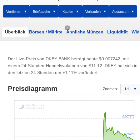
Verdienen
Brieftasche
Kaufen
Verkaufen
Austausch
1
Überblick
Börsen
/
Märkte
Ähnliche Münzen
Liquidität
Wid
Der Live-Preis von DKEY BANK beträgt heute
$0.007242
, mit
einem 24-Stunden-Handelsvolumen von
$11.12
. DKEY hat sich in
den letzten 24 Stunden um +1.11% verändert.
Preisdiagramm
Zoomen:
1d
0.007275
0.00725