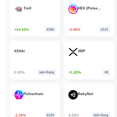
Troll
HEX (Pulsechain)
+14.42%
-3.56%
#368
#141
XXXAi
XRP
0.00%
+1.83%
kein Rang
#6
Pulsechain
BabyNot
-1.16%
0.00%
#194
kein Rang