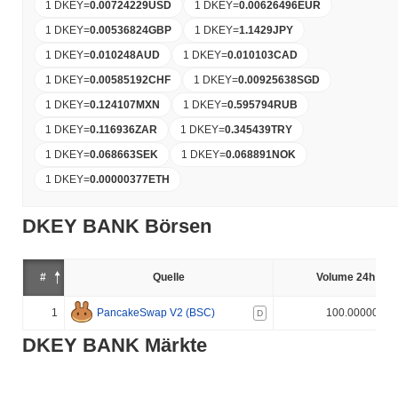
1 DKEY
=
0.00724229
USD
1 DKEY
=
0.00626496
EUR
1 DKEY
=
0.00536824
GBP
1 DKEY
=
1.1429
JPY
1 DKEY
=
0.010248
AUD
1 DKEY
=
0.010103
CAD
1 DKEY
=
0.00585192
CHF
1 DKEY
=
0.00925638
SGD
1 DKEY
=
0.124107
MXN
1 DKEY
=
0.595794
RUB
1 DKEY
=
0.116936
ZAR
1 DKEY
=
0.345439
TRY
1 DKEY
=
0.068663
SEK
1 DKEY
=
0.068891
NOK
1 DKEY
=
0.00000377
ETH
DKEY BANK Börsen
#
Quelle
Volume 24h (%)
1
PancakeSwap V2 (BSC)
100.000000%
D
DKEY BANK Märkte