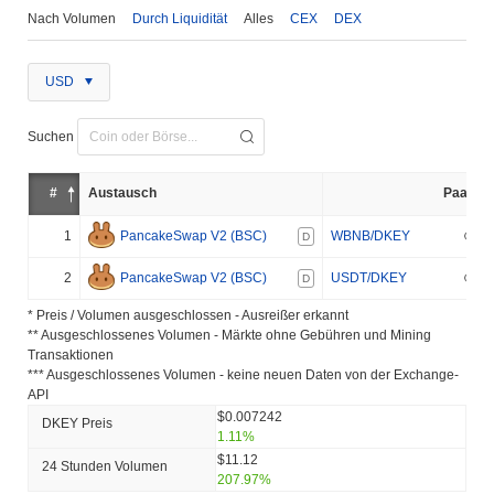
Nach Volumen
Durch Liquidität
Alles
CEX
DEX
USD
Suchen
#
Austausch
Paar
1
PancakeSwap V2 (BSC)
WBNB/DKEY
D
2
PancakeSwap V2 (BSC)
USDT/DKEY
D
* Preis / Volumen ausgeschlossen - Ausreißer erkannt
** Ausgeschlossenes Volumen - Märkte ohne Gebühren und Mining
Transaktionen
*** Ausgeschlossenes Volumen - keine neuen Daten von der Exchange-
API
$0.007242
DKEY Preis
1.11%
$11.12
24 Stunden Volumen
207.97%