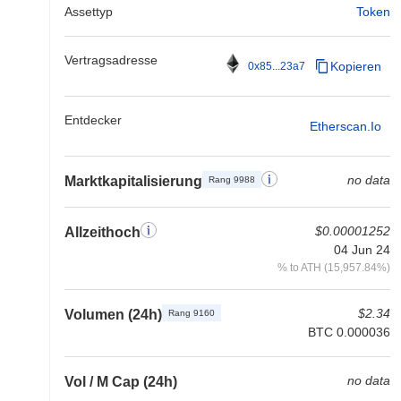
Assettyp
Token
Vertragsadresse
Kopieren
0x85...23a7
Entdecker
Etherscan.io
no data
Marktkapitalisierung
Rang 9988
$0.00001252
Allzeithoch
04 Jun 24
% to ATH (15,957.84%)
$2.34
Volumen (24h)
Rang 9160
BTC 0.000036
no data
Vol / M Cap (24h)