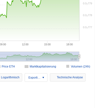
0.0
779
7
0.0
778
7
0.0
777
7
09:00
12:00
15:00
18:00
12:00
18:00
Price ETH
Marktkapitalisierung
Volumen (24h)
Logarithmisch
Technische Analyse
Exportieren