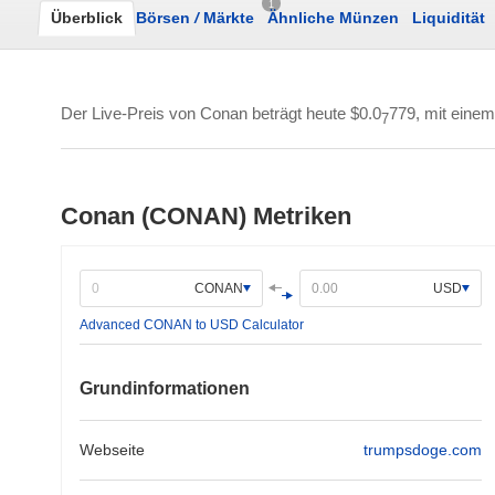
1
Überblick
Börsen
/
Märkte
Ähnliche Münzen
Liquidität
Der Live-Preis von Conan beträgt heute
$0.0
779
, mit ein
7
Conan (CONAN) Metriken
CONAN
USD
Advanced CONAN to USD Calculator
Grundinformationen
Webseite
trumpsdoge.com