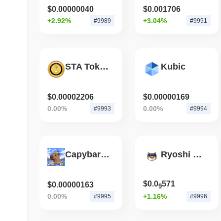
$0.00000040
$0.001706
+2.92%
+3.04%
#9989
#9991
STA Token
Kubic
$0.00002206
$0.00000169
0.00%
0.00%
#9993
#9994
Capybara Token
Ryoshi Token
$0.0
571
$0.00000163
9
0.00%
+1.16%
#9995
#9996