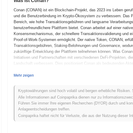
Was ist Conan?
Conan (CONAN) ist ein Blockchain-Projekt, das 2023 ins Leben geruf
und die Benutzerbindung im Krypto-Ökosystem zu verbessern. Das Pro
Bereich, wie hohe Transaktionsgebühren und langsame Verarbeitungsz
benutzerfreundlichere Plattform bietet. Conan arbeitet auf einer nati
Konsensmechanismus, der schnellere Transaktionsvalidierung und eine
Proof-of-Work-Systemen ermöglicht. Der native Token, CONAN, erfül
Transaktionsgebühren, Staking-Belohnungen und Governance, wodur
zukünftige Entwicklung der Plattform teilnehmen können. Was Conan 
Initiativen und Partnerschaften mit verschiedenen DeFi-Projekten, die 
Landschaft verbessern. Dies positioniert Conan als bedeutenden Akte
zugänglicheres und effizienteres Finanzsystem für Benutzer weltweit
Mehr zeigen
Wann und wie begann Conan?
Conan entstand im März 2021, als das Gründungsteam sein Whitepape
Kryptowährungen sind hoch volatil und bergen erhebliche Risiken. 
des Projekts umreißt. Das Projekt startete sein Testnetz im Juni 20
Alle Informationen auf Coinpaprika dienen nur zu Informationszwec
seinen Funktionen und Möglichkeiten zu experimentieren. Nach erfo
Führen Sie immer Ihre eigenen Recherchen (DYOR) durch und konsul
gestartet, was die anfängliche öffentliche Verfügbarkeit markierte un
Anlageentscheidungen treffen.
interagieren. Die frühe Entwicklung konzentrierte sich auf die Scha
Coinpaprika haftet nicht für Verluste, die aus der Nutzung dieser In
wobei der Schwerpunkt auf Skalierbarkeit und Benutzererfahrung lag.
durch ein faires Launch-Modell, das darauf abzielte, den Teilnehmer
Schritte legten das Fundament für Conans Wachstum und seine anschl