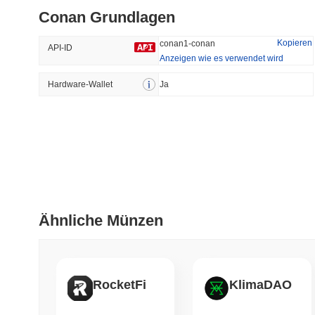
Conan Grundlagen
#698
#167
40.91%
-14.83%
Kopieren
conan1-conan
API-ID
Anzeigen wie es verwendet wird
Hardware-Wallet
Trendend
Ja
Kürzlich Hinzugefügt
HEX (Pulsechain)
SACOIN
#141
#10433
-0.01%
0.66%
Ähnliche Münzen
RocketFi
KlimaDAO