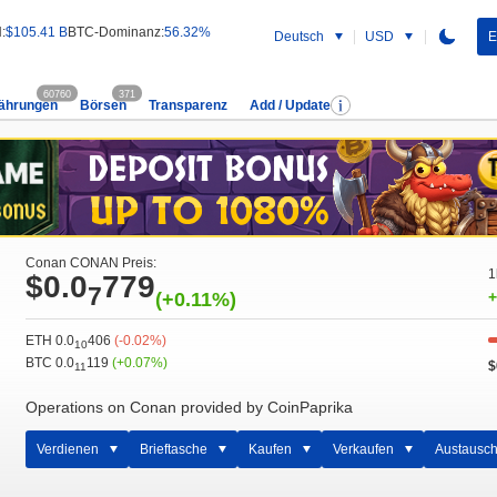
:
$105.41 B
BTC-Dominanz:
56.32%
Deutsch
USD
E
60760
371
ährungen
Börsen
Transparenz
Add / Update
Conan CONAN Preis:
1
$0.0
779
7
(+0.11%)
+
ETH 0.0
406
(-0.02%)
10
BTC 0.0
119
(+0.07%)
$
11
Operations on Conan provided by CoinPaprika
Verdienen
Brieftasche
Kaufen
Verkaufen
Austausc