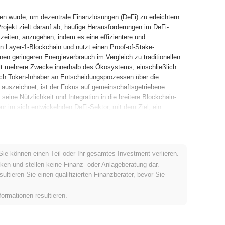
en wurde, um dezentrale Finanzlösungen (DeFi) zu erleichtern
jekt zielt darauf ab, häufige Herausforderungen im DeFi-
eiten, anzugehen, indem es eine effizientere und
ven Layer-1-Blockchain und nutzt einen Proof-of-Stake-
n geringeren Energieverbrauch im Vergleich zu traditionellen
lt mehrere Zwecke innerhalb des Ökosystems, einschließlich
ch Token-Inhaber an Entscheidungsprozessen über die
auszeichnet, ist der Fokus auf gemeinschaftsgetriebene
seine Nützlichkeit und Integration in die breitere Blockchain-
ur im sich entwickelnden DeFi-Sektor, mit dem Ziel, ein
 zu schaffen.
r veröffentlichte, das die Vision und den technischen Rahmen
Sie können einen Teil oder Ihr gesamtes Investment verlieren.
21, was Entwicklern und frühen Anwendern ermöglichte, mit
ken und stellen keine Finanz- oder Anlageberatung dar.
lgreichen Tests wurde das Hauptnetz im September 2021
tieren Sie einen qualifizierten Finanzberater, bevor Sie
d es den Benutzern ermöglichte, vollständig mit der Plattform zu
ffung eines robusten Ökosystems für dezentrale Anwendungen,
formationen resultieren.
 Die anfängliche Verteilung des Tokens erfolgte im Oktober 2021
n einen gerechten Zugang zu gewährleisten. Diese grundlegenden
ießende Integration in die breitere Blockchain-Landschaft.