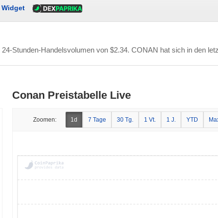
Widget
em 24-Stunden-Handelsvolumen von
$2.34
. CONAN hat sich in den let
Conan Preistabelle Live
Zoomen:
1d
7 Tage
30 Tg.
1 Vt.
1 J.
YTD
Ma