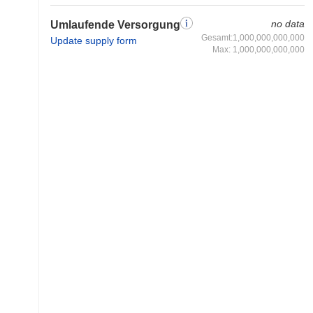
no data
Umlaufende Versorgung
Gesamt:1,000,000,000,000
Update supply form
Max: 1,000,000,000,000