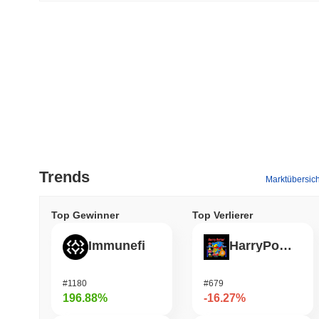
Trends
Marktübersich
Top Gewinner
Top Verlierer
Immunefi
HarryPotterObamaSonic10Inu (ETH)
#1180
#679
196.88%
-16.27%