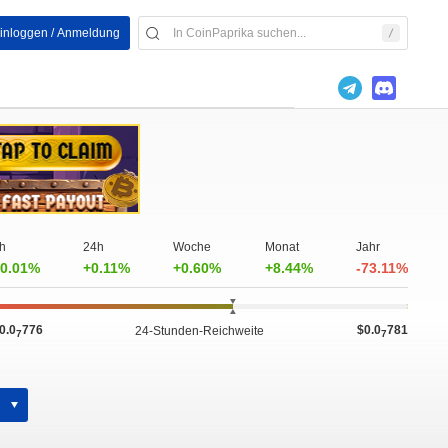
inloggen / Anmeldung
h
24h
Woche
Monat
Jahr
0.01%
+0.11%
+0.60%
+8.44%
-73.11%
0.0
776
$0.0
781
24-Stunden-Reichweite
7
7
h