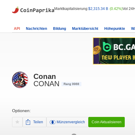
Marktkapitalisierung:
$2,315.34 B
(0.42%)
Vol 24H
API
Nachrichten
Bildung
Marktübersicht
Höhepunkte
W
Conan
CONAN
Rang 9988
Optionen:
Teilen
Münzenvergleich
Coin Aktualisieren