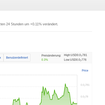
zten 24 Stunden um +0.11% verändert.
High:
USD0.0
781
Preisänderung:
7
x
Benutzerdefiniert
0.3%
Low:
USD0.0
776
7
Price
0.0
781
7
0.0
78
7