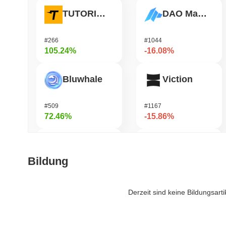
TUTORIAL
DAO Maker Token
#266
#1044
105.24%
-16.08%
Bluwhale
Viction
#509
#1167
72.46%
-15.86%
LMAO!
Zest Protocol
Bildung
#1031
#507
41.16%
-14.95%
Derzeit sind keine Bildungsart
Simon's Cat
KAITO