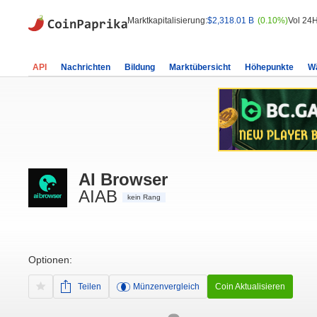
Marktkapitalisierung:
$2,318.01 B
(0.10%)
Vol 24H
API
Nachrichten
Bildung
Marktübersicht
Höhepunkte
W
AI Browser
AIAB
kein Rang
Optionen:
Teilen
Münzenvergleich
Coin Aktualisieren