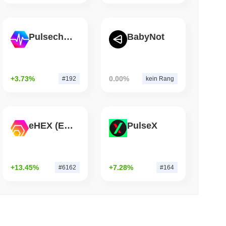
 lesen
Pulsechain
BabyNot
n Red Team meldet 85 kritische Fehler in etwa
+3.73%
0.00%
#192
kein Rang
eHEX (Ethereum)
PulseX
+13.45%
+7.28%
#6162
#164