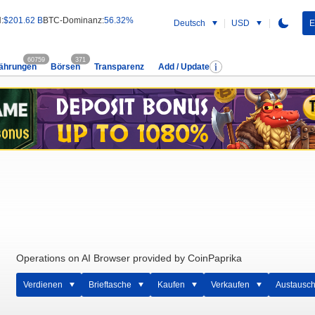
:
$201.62 B
BTC-Dominanz:
56.32%
Deutsch
USD
E
60759
371
ährungen
Börsen
Transparenz
Add / Update
Operations on AI Browser provided by CoinPaprika
Verdienen
Brieftasche
Kaufen
Verkaufen
Austausc