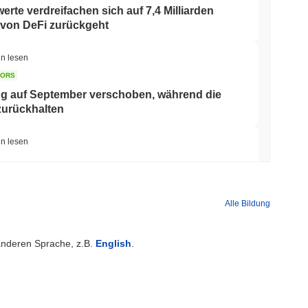
rte verdreifachen sich auf 7,4 Milliarden
 von DeFi zurückgeht
in lesen
TORS
 auf September verschoben, während die
zurückhalten
in lesen
enisierungsflagge im Immobiliensektor Saudi-
Alle Bildung
min lesen
 anderen Sprache, z.B.
English
.
eet in seine UK-Krypto-App mit 4.000 Aktien