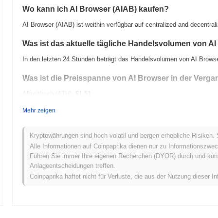
Wo kann ich AI Browser (AIAB) kaufen?
AI Browser (AIAB) ist weithin verfügbar auf centralized and decentr
Was ist das aktuelle tägliche Handelsvolumen von A
In den letzten 24 Stunden beträgt das Handelsvolumen von AI Brows
Was ist die Preisspanne von AI Browser in der Verg
Allzeithoch (ATH):
$1.51
Allzeittief (ATL):
NaN
Mehr zeigen
AI Browser wird derzeit
~1.63%
unter seinem ATH gehandelt .
Kryptowährungen sind hoch volatil und bergen erhebliche Risiken. 
Wie schneidet AI Browser im Vergleich zum breitere
Alle Informationen auf Coinpaprika dienen nur zu Informationszwec
Führen Sie immer Ihre eigenen Recherchen (DYOR) durch und konsul
In den letzten 7 Tagen ist AI Browser um
0.00%
gestiegen und lag da
Anlageentscheidungen treffen.
0.10%
verzeichnete zurück. Dies deutet auf eine vorübergehende Ver
Coinpaprika haftet nicht für Verluste, die aus der Nutzung dieser In
breiteren Marktdynamik hin.