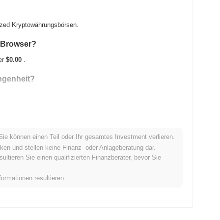
alized Kryptowährungsbörsen.
I Browser?
er
$0.00
.
angenheit?
Sie können einen Teil oder Ihr gesamtes Investment verlieren.
n Kryptomarkt ab?
ken und stellen keine Finanz- oder Anlageberatung dar.
tieren Sie einen qualifizierten Finanzberater, bevor Sie
mit hinter dem gesamten Kryptomarkt der einen Gewinn von
zögerung der Preisentwicklung von AIAB im Vergleich zur
formationen resultieren.