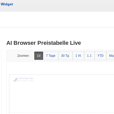
Widget
AI Browser Preistabelle Live
Zoomen:
1d
7 Tage
30 Tg.
1 Vt.
1 J.
YTD
Ma