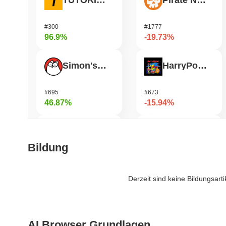
TUTORIAL
Pirate Nation Token
#300
#1777
96.9%
-19.73%
Simon's Cat
HarryPotterObamaSonic10Inu (ETH)
#695
#673
46.87%
-15.94%
Bluwhale
ETHGas
Bildung
#564
#387
37.9%
-15.74%
Derzeit sind keine Bildungsart
Jotchua
Janction
AI Browser Grundlagen
#1307
#364