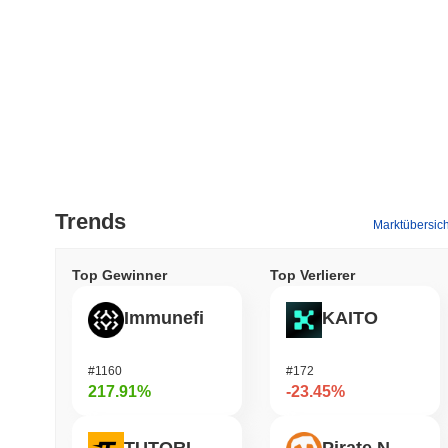
Trends
Marktübersich
Top Gewinner
Top Verlierer
Immunefi
KAITO
#1160
#172
217.91%
-23.45%