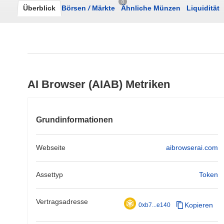
0
Überblick
Börsen
/
Märkte
Ähnliche Münzen
Liquidität
AI Browser (AIAB) Metriken
Grundinformationen
Webseite
aibrowserai.com
Assettyp
Token
Vertragsadresse
Kopieren
0xb7...e140