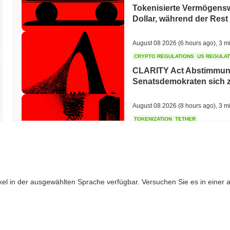
Tokenisierte Vermögenswe
Dollar, während der Rest
August 08 2026
(6 hours ago)
,
3 m
CRYPTO REGULATIONS
US REGULA
CLARITY Act Abstimmung
Senatsdemokraten sich 
August 08 2026
(8 hours ago)
,
3 m
TOKENIZATION
TETHER
Tether pflanzt seine Tok
Arabiens
August 07 2026
(22 hours ago)
,
3 
ikel in der ausgewählten Sprache verfügbar. Versuchen Sie es in einer
COINBASE
TRADING
Coinbase bringt Wall Str