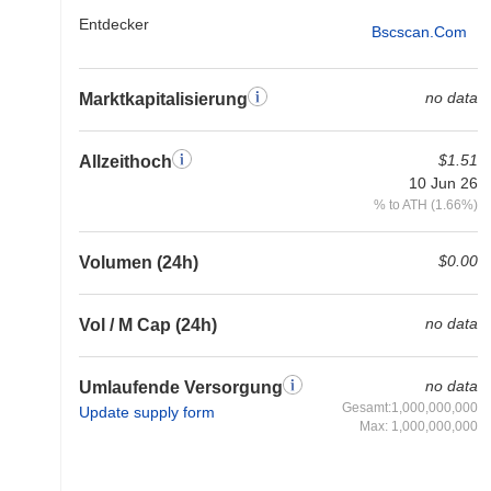
Entdecker
Bscscan.com
no data
Marktkapitalisierung
$1.51
Allzeithoch
10 Jun 26
% to ATH (1.66%)
$0.00
Volumen (24h)
no data
Vol / M Cap (24h)
no data
Umlaufende Versorgung
Gesamt:1,000,000,000
Update supply form
Max: 1,000,000,000