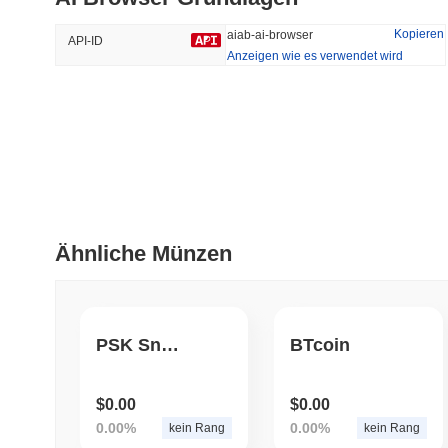
34.12%
-15.14%
Kopieren
aiab-ai-browser
API-ID
Anzeigen wie es verwendet wird
Trendend
Kürzlich Hinzugefügt
HEX (Pulsechain)
SACOIN
#139
#10356
8.2%
1.02%
Ähnliche Münzen
PSK Snake
BTcoin
$0.00
$0.00
0.00%
0.00%
kein Rang
kein Rang