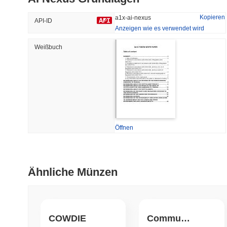
42.55%
-16.94%
Kopieren
a1x-ai-nexus
API-ID
Anzeigen wie es verwendet wird
Weißbuch
Trendend
Kürzlich Hinzugefügt
Hyperliquid
SACOIN
#10
#6650
-2.31%
-3.74%
Öffnen
Ähnliche Münzen
COWDIE
Community Inu