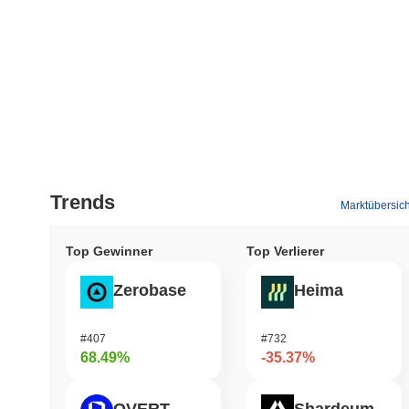
Trends
Marktübersich
Top Gewinner
Top Verlierer
Zerobase
Heima
#407
#732
68.49%
-35.37%