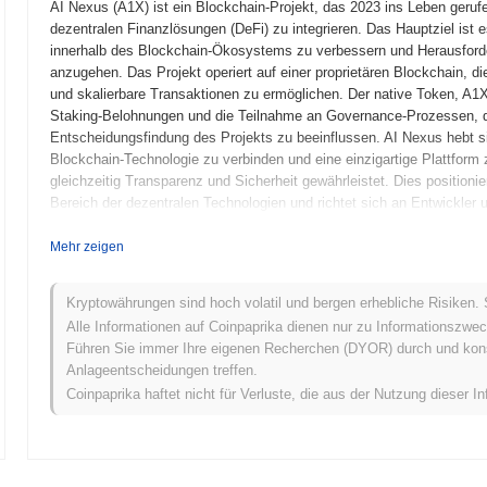
AI Nexus (A1X) ist ein Blockchain-Projekt, das 2023 ins Leben gerufen
dezentralen Finanzlösungen (DeFi) zu integrieren. Das Hauptziel ist 
innerhalb des Blockchain-Ökosystems zu verbessern und Herausford
anzugehen. Das Projekt operiert auf einer proprietären Blockchain,
und skalierbare Transaktionen zu ermöglichen. Der native Token, A1X
Staking-Belohnungen und die Teilnahme an Governance-Prozessen, di
Entscheidungsfindung des Projekts zu beeinflussen. AI Nexus hebt si
Blockchain-Technologie zu verbinden und eine einzigartige Plattform
gleichzeitig Transparenz und Sicherheit gewährleistet. Dies position
Bereich der dezentralen Technologien und richtet sich an Entwickler u
zu nutzen.
Mehr zeigen
Wann und wie begann AI Nexus?
AI Nexus entstand im März 2022, als das Gründungsteam sein Whitepa
Kryptowährungen sind hoch volatil und bergen erhebliche Risiken. 
Rahmen des Projekts umreißt. Daraufhin wurde im Juni 2022 das Test
Alle Informationen auf Coinpaprika dienen nur zu Informationszwec
ermöglichte, mit den Funktionen und Möglichkeiten zu experimentie
Führen Sie immer Ihre eigenen Recherchen (DYOR) durch und konsul
gestartet, was den Übergang des Projekts zu einer voll funktionsfäh
Anlageentscheidungen treffen.
konzentrierte sich auf die Integration von KI-Fähigkeiten in dezentr
Coinpaprika haftet nicht für Verluste, die aus der Nutzung dieser In
Betriebseffizienz zu verbessern. Die erste Verteilung des AI Nexus T
das es den Mitgliedern der Gemeinschaft ermöglichte, ohne die Einsc
Diese grundlegenden Schritte legten den Grundstein für das Wachs
Was steht für AI Nexus an?