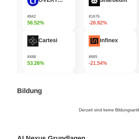
OVERTAKE
Shardeum
#842
#1676
56.52%
-26.82%
Cartesi
Infinex
#488
#685
53.26%
-21.54%
Fusionist
Jotchua
Bildung
#1259
#1415
45.04%
-20.46%
Derzeit sind keine Bildungsart
Hashflow
Manyu
AI Nexus Grundlagen
#966
#1033