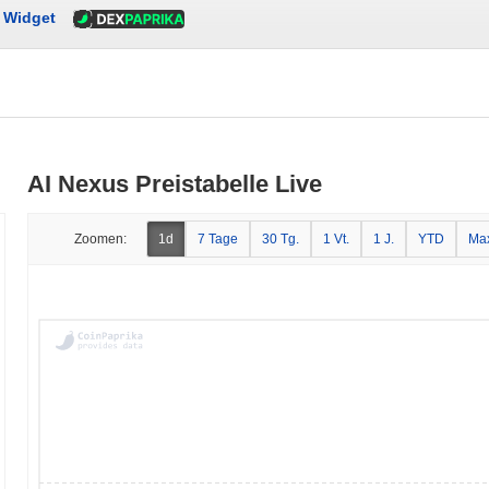
Widget
AI Nexus Preistabelle Live
Zoomen:
1d
7 Tage
30 Tg.
1 Vt.
1 J.
YTD
Ma