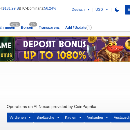
H:
$131.99 B
BTC-Dominanz:
56.24%
Deutsch
USD
E
60722
374
ährungen
Börsen
Transparenz
Add / Update
Operations on AI Nexus provided by CoinPaprika
Verdienen
Brieftasche
Kaufen
Verkaufen
Austausc