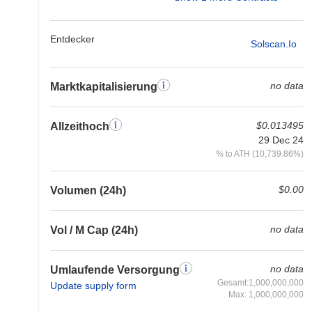
Entdecker
Solscan.io
no data
Marktkapitalisierung
$0.013495
Allzeithoch
29 Dec 24
% to ATH (10,739.86%)
$0.00
Volumen (24h)
no data
Vol / M Cap (24h)
no data
Umlaufende Versorgung
Gesamt:1,000,000,000
Update supply form
Max: 1,000,000,000