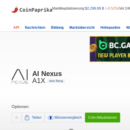
Marktkapitalisierung:
$2,298.89 B
(-0.52%)
Vol 24
API
Nachrichten
Bildung
Marktübersicht
Höhepunkte
W
AI Nexus
A1X
kein Rang
Optionen:
Teilen
Münzenvergleich
Coin Aktualisieren