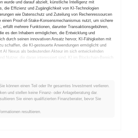
 wurde und darauf abzielt, künstliche Intelligenz mit
es, die Effizienz und Zugänglichkeit von KI-Technologien
erungen wie Datenschutz und Zuteilung von Rechenressourcen
 die einen Proof-of-Stake-Konsensmechanismus nutzt, um sichere
, erfüllt mehrere Funktionen, darunter Transaktionsgebühren,
e es den Inhabern ermöglichen, die Entwicklung und
ch durch seinen innovativen Ansatz hervor, KI-Fähigkeiten mit
 zu schaffen, die KI-gesteuerte Anwendungen ermöglicht und
iert AI Nexus als bedeutenden Akteur im sich entwickelnden
nd Nutzer, die daran interessiert sind, KI im Blockchain-Bereich
per veröffentlichte, das die Vision und den technischen
Sie können einen Teil oder Ihr gesamtes Investment verlieren.
netz gestartet, das Entwicklern und frühen Anwendern
ken und stellen keine Finanz- oder Anlageberatung dar.
ren. Das Hauptnetz wurde anschließend im Dezember 2022
tieren Sie einen qualifizierten Finanzberater, bevor Sie
igen Blockchain-Umgebung markierte. Die frühe Entwicklung
ale Anwendungen, um die Benutzererfahrung und die
formationen resultieren.
okens erfolgte im Januar 2023 durch ein faires Launch-Modell,
hränkungen traditioneller Fundraising-Methoden teilzunehmen.
tum von AI Nexus und die Entwicklung seines Ökosystems.