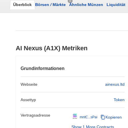
0
Überblick
Börsen
/
Märkte
Ähnliche Münzen
Liquidität
AI Nexus (A1X) Metriken
Grundinformationen
Webseite
ainexus.ltd
Assettyp
Token
Vertragsadresse
Kopieren
mntC...sPai
Show 1 More Contracts