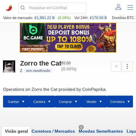
Valor de mercado:
€1,991.22 B
(0.28%)
Vol 24H:
€176.50 B
Domínio BTC:
Zorro the Cat
€0.00
(0.00%)
Z
sem classificação
Operations on Zorro the Cat provided by CoinPaprika
Ganhar
Carteira
Comprar
Vender
Corretora
0
Visão geral
Corretora
/
Mercados
Moedas Semelhantes
Liqu