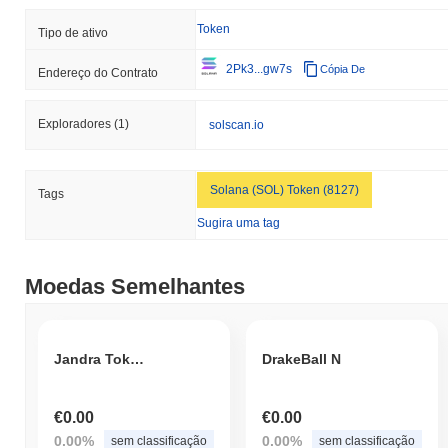
Token
Tipo de ativo
2Pk3...gw7s
Cópia De
Endereço do Contrato
Exploradores
(1)
solscan.io
Solana (SOL) Token (8127)
Tags
Sugira uma tag
Moedas Semelhantes
Jandra Token
DrakeBall N
€0.00
€0.00
0.00%
0.00%
sem classificação
sem classificação