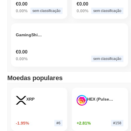
€0.00
€0.00
0.00%
0.00%
sem classificação
sem classificação
GamingShiba
€0.00
0.00%
sem classificação
Moedas populares
XRP
HEX (Pulsechain)
-1.95%
+2.81%
#6
#158