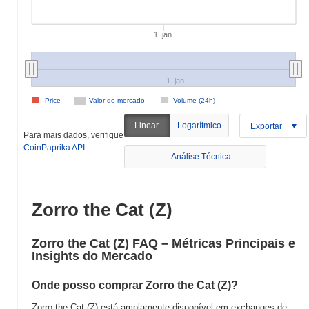
1. jan.
1. jan.
Price
Valor de mercado
Volume (24h)
Linear
Logarítmico
Exportar
Para mais dados, verifique
CoinPaprika API
Análise Técnica
Zorro the Cat (Z)
Zorro the Cat (Z) FAQ – Métricas Principais e
Insights do Mercado
Onde posso comprar Zorro the Cat (Z)?
Zorro the Cat (Z) está amplamente disponível em exchanges de