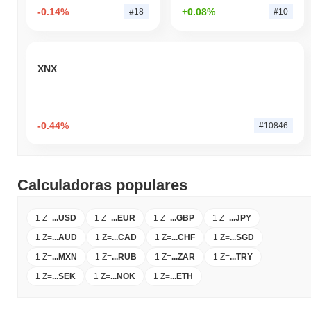
-0.14%
+0.08%
#18
#10
XNX
-0.44%
#10846
Calculadoras populares
1 Z
=
...
USD
1 Z
=
...
EUR
1 Z
=
...
GBP
1 Z
=
...
JPY
1 Z
=
...
AUD
1 Z
=
...
CAD
1 Z
=
...
CHF
1 Z
=
...
SGD
1 Z
=
...
MXN
1 Z
=
...
RUB
1 Z
=
...
ZAR
1 Z
=
...
TRY
1 Z
=
...
SEK
1 Z
=
...
NOK
1 Z
=
...
ETH