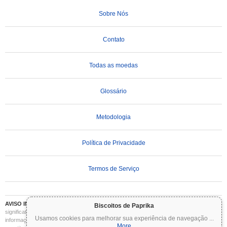
Sobre Nós
Contato
Todas as moedas
Glossário
Metodologia
Política de Privacidade
Termos de Serviço
AVISO IMPORTANTE:
As criptomoedas são altamente voláteis e envolvem riscos
Biscoitos de Paprika
significativos. Você pode perder parte ou todo o seu investimento. Todas as
Usamos cookies para melhorar sua experiência de navegação
...
informações no Coinpaprika são fornecidas apenas para fins informativos e não
More