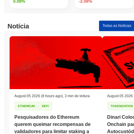
0.08%
-2.08%
Notícia
Todas as Notícias
August 05 2026
(8 hours ago)
,
3 min de leitura
August 05 2026
ETHEREUM
DEFI
TOKENIZATION
Pesquisadores do Ethereum
Dinari Colo
querem queimar recompensas de
Onchain par
validadores para limitar staking a
Autocustód