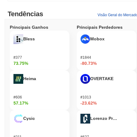
Tendências
Visão Geral do Mercad
Principais Ganhos
Principais Perdedores
Bless
Mobox
#377
#1844
73.75%
-80.73%
Heima
OVERTAKE
#606
#1013
57.17%
-23.62%
Cysic
Lorenzo Protocol
#211
#627