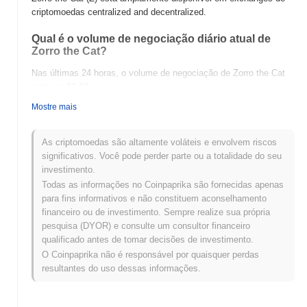
criptomoedas centralized and decentralized.
Qual é o volume de negociação diário atual de
Zorro the Cat?
Nas últimas 24 horas, o volume de negociação de Zorro the Cat
está em
€0.00
.
Mostre mais
Qual é o histórico da faixa de preço de Zorro the
Cat?
As criptomoedas são altamente voláteis e envolvem riscos
Máxima Histórica (ATH):
€0.00000314
significativos. Você pode perder parte ou a totalidade do seu
Mínima Histórica (ATL):
€0.00
investimento.
Todas as informações no Coinpaprika são fornecidas apenas
Zorro the Cat está sendo negociado atualmente
~52.19%
abaixo
para fins informativos e não constituem aconselhamento
de sua ATH .
financeiro ou de investimento. Sempre realize sua própria
pesquisa (DYOR) e consulte um consultor financeiro
Como Zorro the Cat está se desempenhando em
qualificado antes de tomar decisões de investimento.
comparação com o mercado cripto mais amplo?
O Coinpaprika não é responsável por quaisquer perdas
Nos últimos 7 dias, Zorro the Cat ganhou
0.00%
, ficando abaixo
resultantes do uso dessas informações.
do mercado cripto geral que registrou um ganho de
0.28%
. Isso
indica um atraso temporário na ação de preço de Z em relação ao
momentum do mercado mais amplo.