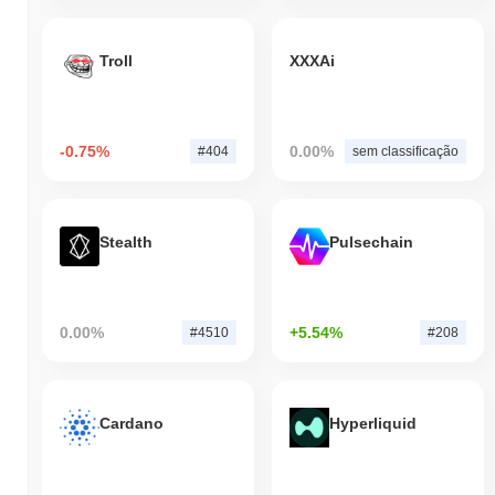
Troll
XXXAi
-0.75%
0.00%
#404
sem classificação
Stealth
Pulsechain
0.00%
+5.54%
#4510
#208
Cardano
Hyperliquid