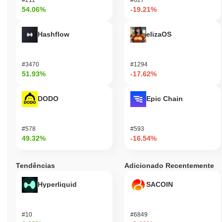
54.06%
-19.21%
Hashflow
elizaOS
#3470
#1294
51.93%
-17.62%
DODO
Epic Chain
#578
#593
49.32%
-16.54%
Tendências
Adicionado Recentemente
Hyperliquid
SACOIN
#10
#6849