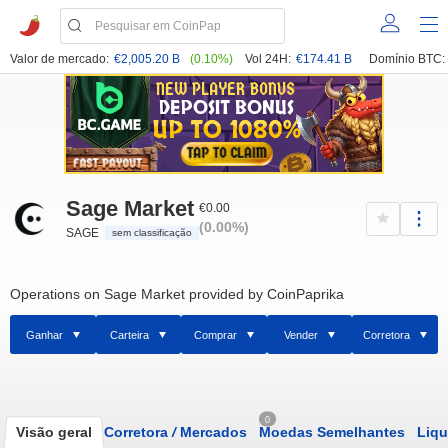
Valor de mercado:
€2,005.20 B
(0.10%)
Vol 24H:
€174.41 B
Domínio BTC:
Sage Market
€0.00
(0.00%)
SAGE
sem classificação
Operations on Sage Market provided by CoinPaprika
Ganhar
Carteira
Comprar
Vender
Corretora
0
Visão geral
Corretora
/
Mercados
Moedas Semelhantes
Liqu