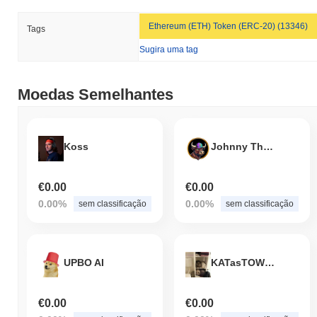
Ethereum (ETH) Token (ERC-20) (13346)
Tags
Sugira uma tag
Moedas Semelhantes
Koss
Johnny The Bull
€0.00
€0.00
0.00%
0.00%
sem classificação
sem classificação
UPBO AI
KATasTOWEL
€0.00
€0.00