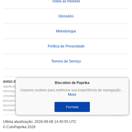
Todas as moedas
Glossário
Metodologia
Política de Privacidade
Termos de Serviço
AVISO IMPORTANTE:
As criptomoedas são altamente voláteis e envolvem riscos
Biscoitos de Paprika
significativos. Você pode perder parte ou todo o seu investimento. Todas as
Usamos cookies para melhorar sua experiência de navegação
...
informações no Coinpaprika são fornecidas apenas para fins informativos e não
More
constituem aconselhamento financeiro ou de investimento. Sempre faça sua própria
pesquisa (DYOR) e consulte um consultor financeiro qualificado antes de tomar
decisões de investimento. O Coinpaprika não se responsabiliza por quaisquer perdas
Fechado
resultantes do uso dessas informações.
Ultima atualização: 2026-08-08 14:40:55 UTC
© CoinPaprika 2026