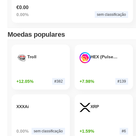
€0.00
0.00%
sem classificação
Moedas populares
Troll
HEX (Pulsechain)
+12.05%
+7.98%
#382
#139
XXXAi
XRP
0.00%
+1.59%
sem classificação
#6