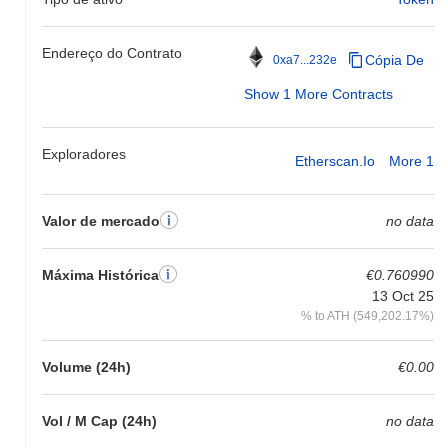
Endereço do Contrato
Cópia De
0xa7...232e
Show 1 More Contracts
Exploradores
Etherscan.io
More 1
Valor de mercado
no data
Máxima Histórica
€0.760990
13 Oct 25
% to ATH (549,202.17%)
Volume (24h)
€0.00
Vol / M Cap (24h)
no data