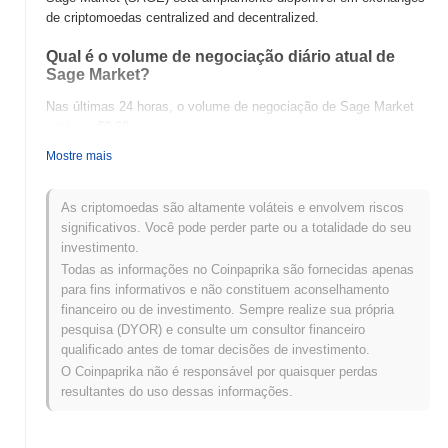
de criptomoedas centralized and decentralized.
Qual é o volume de negociação diário atual de
Sage Market?
Nas últimas 24 horas, o volume de negociação de Sage Market
está em
€0.00
.
Mostre mais
Qual é o histórico da faixa de preço de Sage
Market?
As criptomoedas são altamente voláteis e envolvem riscos
Máxima Histórica (ATH):
€0.760990
significativos. Você pode perder parte ou a totalidade do seu
Mínima Histórica (ATL):
€0.00
investimento.
Todas as informações no Coinpaprika são fornecidas apenas
Sage Market está sendo negociado atualmente
~99.98%
abaixo
para fins informativos e não constituem aconselhamento
de sua ATH .
financeiro ou de investimento. Sempre realize sua própria
pesquisa (DYOR) e consulte um consultor financeiro
Como Sage Market está se desempenhando em
qualificado antes de tomar decisões de investimento.
comparação com o mercado cripto mais amplo?
O Coinpaprika não é responsável por quaisquer perdas
Nos últimos 7 dias, Sage Market ganhou
0.00%
, ficando abaixo
resultantes do uso dessas informações.
do mercado cripto geral que registrou um ganho de
0.10%
. Isso
indica um atraso temporário na ação de preço de SAGE em
relação ao momentum do mercado mais amplo.