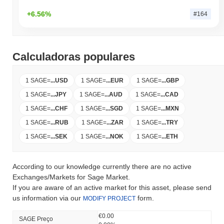
+6.56%
#164
Calculadoras populares
1 SAGE
=
...
USD
1 SAGE
=
...
EUR
1 SAGE
=
...
GBP
1 SAGE
=
...
JPY
1 SAGE
=
...
AUD
1 SAGE
=
...
CAD
1 SAGE
=
...
CHF
1 SAGE
=
...
SGD
1 SAGE
=
...
MXN
1 SAGE
=
...
RUB
1 SAGE
=
...
ZAR
1 SAGE
=
...
TRY
1 SAGE
=
...
SEK
1 SAGE
=
...
NOK
1 SAGE
=
...
ETH
According to our knowledge currently there are no active
Exchanges/Markets for Sage Market.
If you are aware of an active market for this asset, please send
us information via our
form.
MODIFY PROJECT
€0.00
SAGE Preço