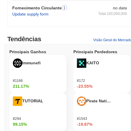
Fornecimento Circulante
no data
Update supply form
Total:100,000,000
Tendências
Visão Geral do Mercad
Principais Ganhos
Principais Perdedores
Immunefi
KAITO
#1166
#172
211.17%
-23.55%
TUTORIAL
Pirate Nation Token
#294
#1543
99.15%
-19.87%