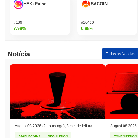
HEX (Pulsechain)
SACOIN
#139
#10410
7.98%
0.88%
Notícia
Todas as Notícias
August 08 2026
(2 hours ago)
,
3 min de leitura
August 08 2026
STABLECOINS
REGULATION
TOKENIZATION