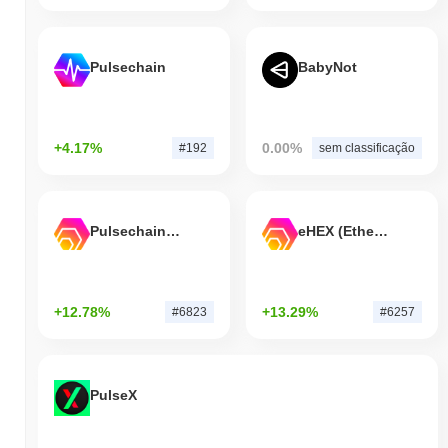
Pulsechain
BabyNot
+4.17%
0.00%
#192
sem classificação
Pulsechain Bridged HEX (Pulsechain)
eHEX (Ethereum)
+12.78%
+13.29%
#6823
#6257
PulseX