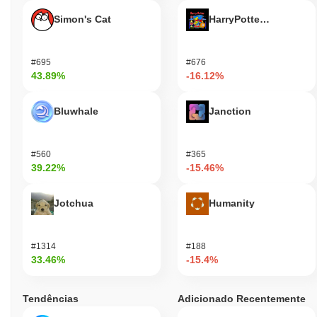
Simon's Cat
HarryPotterObamaSoni
#695
#676
43.89%
-16.12%
Bluwhale
Janction
#560
#365
39.22%
-15.46%
Jotchua
Humanity
#1314
#188
33.46%
-15.4%
Tendências
Adicionado Recentemente