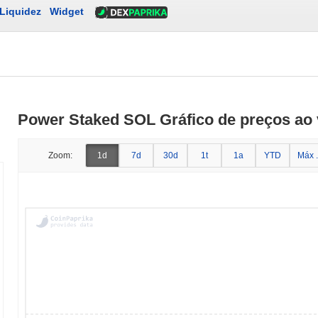
Liquidez
Widget
Power Staked SOL Gráfico de preços ao 
Zoom:
1d
7d
30d
1t
1a
YTD
Máx .