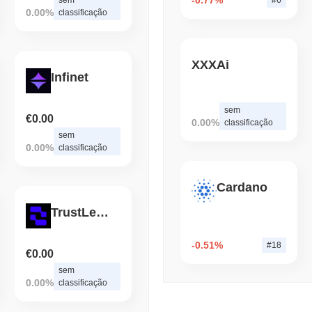
Volume das Exchanges C
0.00%
classificação
August 04 2026
(1 day ago)
,
3 min 
BITCOIN
HACKERS
XXXAi
Infinet
Uma Falha de Firmware 
Carteiras de Bitcoin
sem
€0.00
0.00%
classificação
sem
0.00%
classificação
Cardano
TrustLedger
-0.51%
#18
€0.00
sem
0.00%
classificação