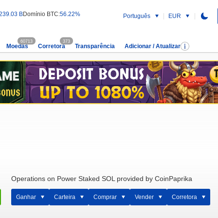
239.03 B
Domínio BTC:
56.22%
Português
EUR
60713
373
Moedas
Corretora
Transparência
Adicionar / Atualizar
Operations on Power Staked SOL provided by CoinPaprika
Ganhar
Carteira
Comprar
Vender
Corretora