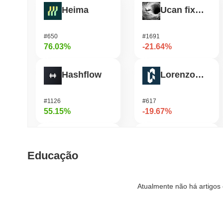
Heima
Ucan fix life in1day
#650
#1691
76.03%
-21.64%
Hashflow
Lorenzo Protocol
#1126
#617
55.15%
-19.67%
Cysic
OVERTAKE
Educação
#209
#1014
47.1%
-18.96%
Atualmente não há artigos 
DODO
Home