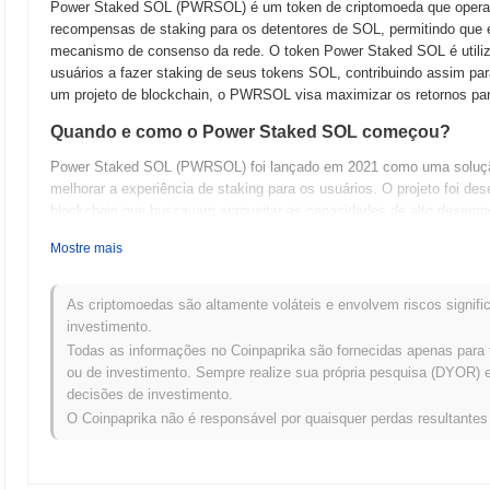
Power Staked SOL (PWRSOL) é um token de criptomoeda que opera na
recompensas de staking para os detentores de SOL, permitindo que 
mecanismo de consenso da rede. O token Power Staked SOL é utiliza
usuários a fazer staking de seus tokens SOL, contribuindo assim pa
um projeto de blockchain, o PWRSOL visa maximizar os retornos pa
Quando e como o Power Staked SOL começou?
Power Staked SOL (PWRSOL) foi lançado em 2021 como uma solução 
melhorar a experiência de staking para os usuários. O projeto foi de
blockchain que buscavam aproveitar as capacidades de alto desem
inicial em várias exchanges de criptomoedas, o que ajudou a estabe
Mostre mais
concentrou em expandir seu ecossistema e base de usuários, posici
da rede Solana.
As criptomoedas são altamente voláteis e envolvem riscos signific
O que está por vir para o Power Staked SOL?
investimento.
Power Staked SOL (PWRSOL) está se preparando para uma fase emp
Todas as informações no Coinpaprika são fornecidas apenas para 
próximas funcionalidades incluem mecanismos de staking aprimorado
ou de investimento. Sempre realize sua própria pesquisa (DYOR) e 
(DeFi), visando expandir sua utilidade dentro do ecossistema Solan
decisões de investimento.
educacionais para aumentar a conscientização e adoção, focando nos
O Coinpaprika não é responsável por quaisquer perdas resultante
medida que o Power Staked SOL evolui, ele visa solidificar sua pos
uma base de usuários mais engajada e informada.