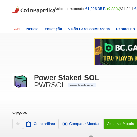
Valor de mercado:
€1,996.35 B
(0.88%)
Vol 24H:
€
API
Notícia
Educação
Visão Geral do Mercado
Destaques
Power Staked SOL
PWRSOL
sem classificação
Opções:
Compartilhar
Comparar Moedas
Atualizar Moeda