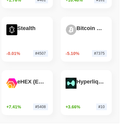
entralizadas Cai
de leitura
Stealth
Bitcoin Silver
do Coldcard de 2021 Ainda Está Drenando
-0.01%
-5.10%
#4507
#7375
eHEX (Ethereum)
Hyperliquid
+7.41%
+3.66%
#5408
#10