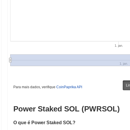
1. jan.
1. jan.
Li
Para mais dados, verifique
CoinPaprika API
Power Staked SOL (PWRSOL)
O que é Power Staked SOL?