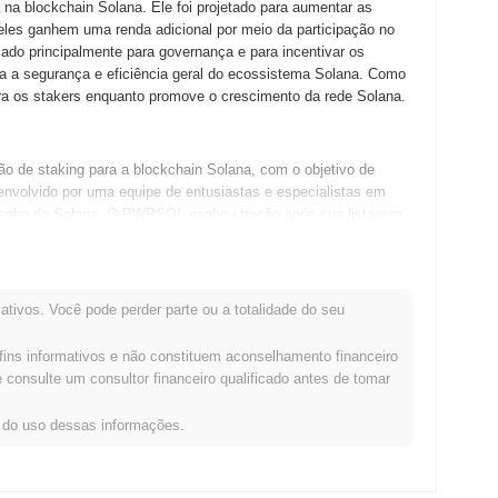
 blockchain Solana. Ele foi projetado para aumentar as
eles ganhem uma renda adicional por meio da participação no
do principalmente para governança e para incentivar os
ra a segurança e eficiência geral do ecossistema Solana. Como
ra os stakers enquanto promove o crescimento da rede Solana.
de staking para a blockchain Solana, com o objetivo de
senvolvido por uma equipe de entusiastas e especialistas em
penho da Solana. O PWRSOL ganhou tração após sua listagem
lecer sua presença no mercado. Desde então, o projeto se
onando-se como um jogador chave no cenário de staking dentro
ativos. Você pode perder parte ou a totalidade do seu
olgante com suas últimas atualizações de roadmap. As
fins informativos e não constituem aconselhamento financeiro
s e integração com plataformas de finanças descentralizadas
consulte um consultor financeiro qualificado antes de tomar
a. A comunidade também está ativamente planejando iniciativas
 benefícios do staking e da participação na governança. À
s do uso dessas informações.
ição como um jogador chave no cenário de staking, promovendo