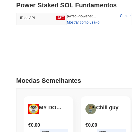
Power Staked SOL Fundamentos
#593
#412
40.98%
-15.65%
Copiar
pwrsol-power-staked-sol
ID da API
Mostrar como usá-lo
Tendências
Adicionado
Recentemente
Hyperliquid
SACOIN
#10
3.66%
#6878
-1.3%
Moedas Semelhantes
MY DOG IS THE DEV
Chill guy
€0.00
€0.00
sem
sem