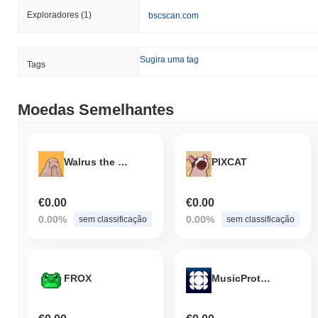
Exploradores
(1)
bscscan.com
Sugira uma tag
Tags
Moedas Semelhantes
Walrus the tusk
PIXCAT
€0.00
€0.00
0.00%
0.00%
sem classificação
sem classificação
FROX
MusicProtocolRECORDToken