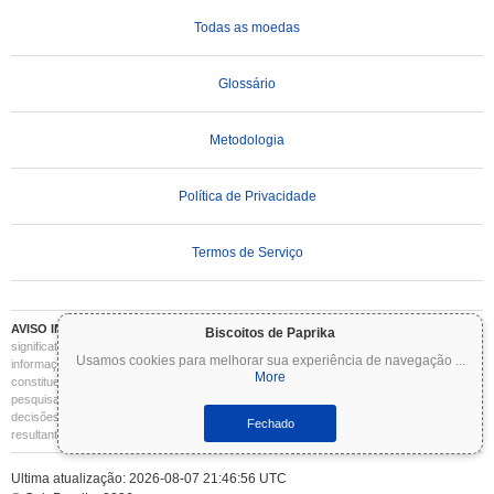
Todas as moedas
Glossário
Metodologia
Política de Privacidade
Termos de Serviço
AVISO IMPORTANTE:
As criptomoedas são altamente voláteis e envolvem riscos
Biscoitos de Paprika
significativos. Você pode perder parte ou todo o seu investimento. Todas as
Usamos cookies para melhorar sua experiência de navegação
...
informações no Coinpaprika são fornecidas apenas para fins informativos e não
More
constituem aconselhamento financeiro ou de investimento. Sempre faça sua própria
pesquisa (DYOR) e consulte um consultor financeiro qualificado antes de tomar
decisões de investimento. O Coinpaprika não se responsabiliza por quaisquer perdas
Fechado
resultantes do uso dessas informações.
Ultima atualização: 2026-08-07 21:46:56 UTC