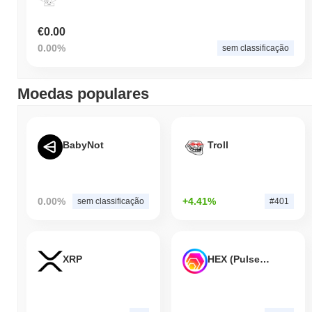
€0.00
0.00%
sem classificação
Moedas populares
BabyNot
Troll
0.00%
+4.41%
sem classificação
#401
XRP
HEX (Pulsechain)