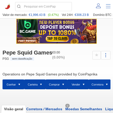
Valor de mercado:
€1,996.43 B
(0.47%)
Vol 24H:
€306.23 B
Domínio BTC:
Pepe Squid Games
€0.00
(0.00%)
PSG
sem classificação
Operations on Pepe Squid Games provided by CoinPaprika
Ganhar
Carteira
Comprar
Vender
Corretora
0
Visão geral
Corretora
/
Mercados
Moedas Semelhantes
Liqu