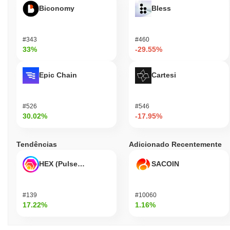
Biconomy
Bless
#343
#460
33%
-29.55%
Epic Chain
Cartesi
#526
#546
30.02%
-17.95%
Tendências
Adicionado Recentemente
HEX (Pulsechain)
SACOIN
#139
#10060
17.22%
1.16%