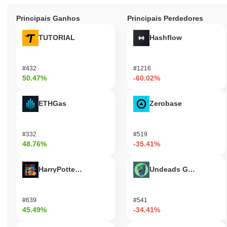
Principais Ganhos
Principais Perdedores
TUTORIAL
Hashflow
#432
#1216
50.47%
-60.02%
ETHGas
Zerobase
#332
#519
48.76%
-35.41%
HarryPotterObamaSonic10Inu (ETH)
Undeads Games
#639
#541
45.49%
-34.41%