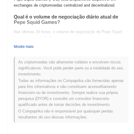
exchanges de criptomoedas centralized and decentralized.
Qual é o volume de negociação diário atual de
Pepe Squid Games?
Nas últimas 24 horas, o volume de negociação de Pepe Squid
Games está em
€0.00
.
Mostre mais
Qual é o histórico da faixa de preço de Pepe Squid
Games?
As criptomoedas são altamente voláteis e envolvem riscos
Máxima Histórica (ATH):
€0.0
919
14
significativos. Você pode perder parte ou a totalidade do seu
Mínima Histórica (ATL):
€0.00
investimento.
Todas as informações no Coinpaprika são fornecidas apenas
Pepe Squid Games está sendo negociado atualmente
~70.97%
para fins informativos e não constituem aconselhamento
abaixo de sua ATH .
financeiro ou de investimento. Sempre realize sua própria
pesquisa (DYOR) e consulte um consultor financeiro
Como Pepe Squid Games está se
qualificado antes de tomar decisões de investimento.
desempenhando em comparação com o mercado
O Coinpaprika não é responsável por quaisquer perdas
cripto mais amplo?
resultantes do uso dessas informações.
Nos últimos 7 dias, Pepe Squid Games ganhou
0.00%
, ficando
abaixo do mercado cripto geral que registrou um ganho de
0.47%
.
Isso indica um atraso temporário na ação de preço de PSG em