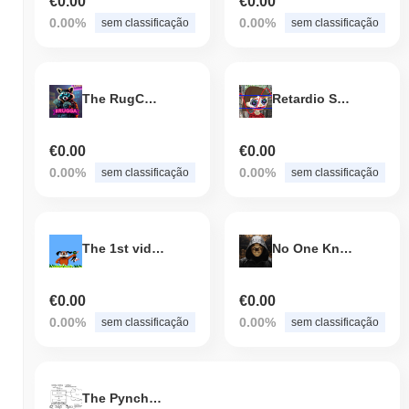
€0.00
€0.00
0.00%
0.00%
sem classificação
sem classificação
The RugCoon
Retardio Solami Index
€0.00
€0.00
0.00%
0.00%
sem classificação
sem classificação
The 1st video game dog
No One Knows Satoshi
€0.00
€0.00
0.00%
0.00%
sem classificação
sem classificação
The Pynchon Gate