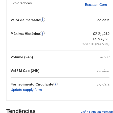
Exploradores
Bscscan.com
Valor de mercado
no data
Máxima Histórica
€0.0
919
14
14 May 23
% to ATH (244.53%)
Volume (24h)
€0.00
Vol / M Cap (24h)
no data
Fornecimento Circulante
no data
Update supply form
Tendências
Visão Geral do Mercad