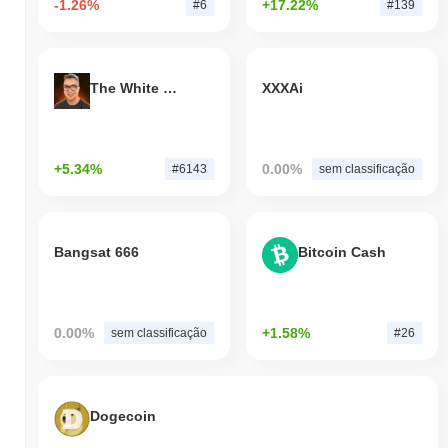
-1.26%
+17.22%
#6
#139
The White Bull
XXXAi
+5.34%
0.00%
#6143
sem classificação
Bangsat 666
Bitcoin Cash
0.00%
+1.58%
sem classificação
#26
Dogecoin