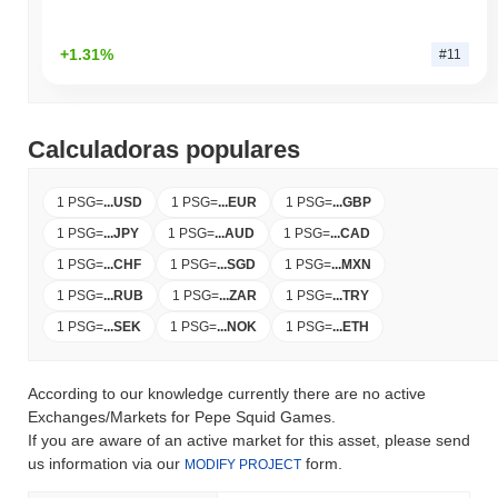
+1.31%
#11
Calculadoras populares
1 PSG
=
...
USD
1 PSG
=
...
EUR
1 PSG
=
...
GBP
1 PSG
=
...
JPY
1 PSG
=
...
AUD
1 PSG
=
...
CAD
1 PSG
=
...
CHF
1 PSG
=
...
SGD
1 PSG
=
...
MXN
1 PSG
=
...
RUB
1 PSG
=
...
ZAR
1 PSG
=
...
TRY
1 PSG
=
...
SEK
1 PSG
=
...
NOK
1 PSG
=
...
ETH
According to our knowledge currently there are no active
Exchanges/Markets for Pepe Squid Games.
If you are aware of an active market for this asset, please send
us information via our
form.
MODIFY PROJECT