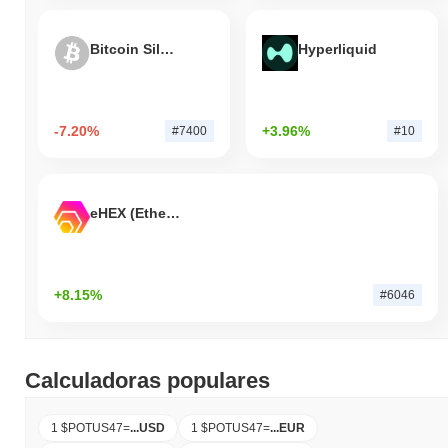
Bitcoin Silver
Hyperliquid
-7.20%
+3.96%
#7400
#10
eHEX (Ethereum)
+8.15%
#6046
Calculadoras populares
1 $POTUS47
=
...
USD
1 $POTUS47
=
...
EUR