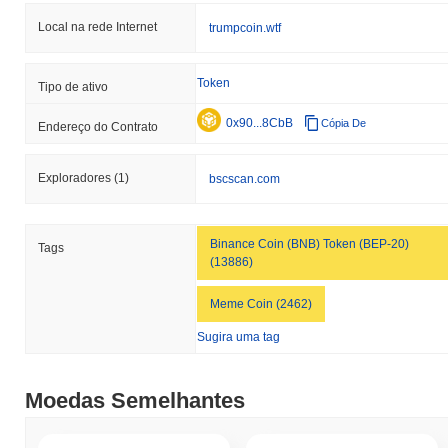
Local na rede Internet
trumpcoin.wtf
Token
Tipo de ativo
0x90...8CbB
Cópia De
Endereço do Contrato
Exploradores
(1)
bscscan.com
Binance Coin (BNB) Token (BEP-20)
Tags
(13886)
Meme Coin (2462)
Sugira uma tag
Moedas Semelhantes