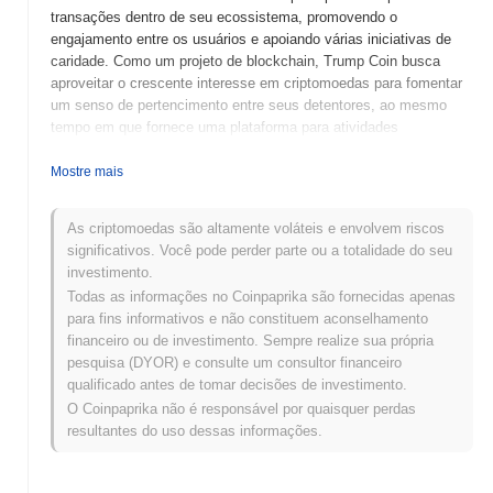
transações dentro de seu ecossistema, promovendo o
engajamento entre os usuários e apoiando várias iniciativas de
caridade. Como um projeto de blockchain, Trump Coin busca
aproveitar o crescente interesse em criptomoedas para fomentar
um senso de pertencimento entre seus detentores, ao mesmo
tempo em que fornece uma plataforma para atividades
impulsionadas pela comunidade.
Mostre mais
Quando e como o Trump Coin começou?
Trump Coin (POTUS47) foi lançado em 2021 como uma
As criptomoedas são altamente voláteis e envolvem riscos
criptomoeda destinada a apoiar o legado político do ex-presidente
significativos. Você pode perder parte ou a totalidade do seu
Donald Trump. Desenvolvido por uma equipe de entusiastas, a
investimento.
moeda foi criada para engajar os apoiadores de Trump e fomentar
Todas as informações no Coinpaprika são fornecidas apenas
uma comunidade em torno das iniciativas do ex-presidente.
para fins informativos e não constituem aconselhamento
Inicialmente listado em várias exchanges de criptomoedas, o
financeiro ou de investimento. Sempre realize sua própria
Trump Coin ganhou atenção por sua marca única e alinhamento
pesquisa (DYOR) e consulte um consultor financeiro
com a persona política de Trump. Seu desenvolvimento inicial foi
qualificado antes de tomar decisões de investimento.
marcado pelo crescente interesse da comunidade cripto e várias
O Coinpaprika não é responsável por quaisquer perdas
campanhas promocionais.
resultantes do uso dessas informações.
O que está por vir para o Trump Coin?
Trump Coin (POTUS47) está se preparando para