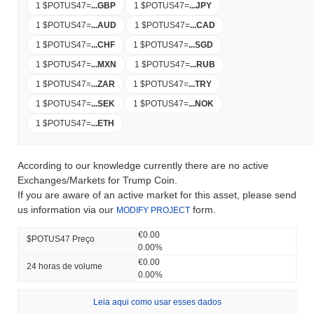
1 $POTUS47
=
...
GBP
1 $POTUS47
=
...
JPY
1 $POTUS47
=
...
AUD
1 $POTUS47
=
...
CAD
1 $POTUS47
=
...
CHF
1 $POTUS47
=
...
SGD
1 $POTUS47
=
...
MXN
1 $POTUS47
=
...
RUB
1 $POTUS47
=
...
ZAR
1 $POTUS47
=
...
TRY
1 $POTUS47
=
...
SEK
1 $POTUS47
=
...
NOK
1 $POTUS47
=
...
ETH
According to our knowledge currently there are no active
Exchanges/Markets for Trump Coin.
If you are aware of an active market for this asset, please send
us information via our
form.
MODIFY PROJECT
€0.00
$POTUS47 Preço
0.00%
€0.00
24 horas de volume
0.00%
Leia aqui como usar esses dados