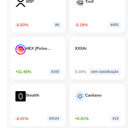
XRP
Troll
-0.83%
-0.18%
#6
#405
HEX (Pulsechain)
XXXAi
+11.45%
0.00%
#160
sem classificação
Stealth
Cardano
-0.01%
+0.01%
#4524
#18