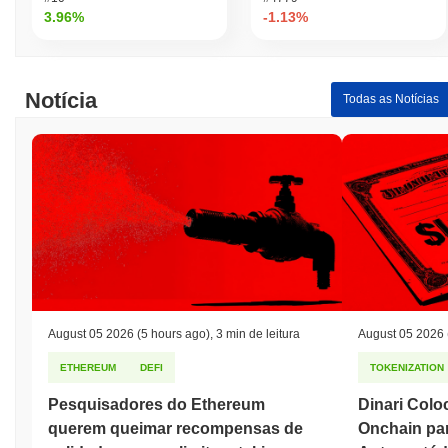
Coin?
3.96%
-1.13%
Máxima Histórica (ATH):
€0.001096
Mínima Histórica (ATL):
€0.00
Notícia
Trump Coin está sendo negociado atualmente
~97.22%
abaixo de
Todas as Notícias
sua ATH .
Como Trump Coin está se desempenhando em
comparação com o mercado cripto mais amplo?
Nos últimos 7 dias, Trump Coin ganhou
0.00%
, ficando abaixo do
mercado cripto geral que registrou um ganho de
0.99%
. Isso
indica um atraso temporário na ação de preço de $POTUS47 em
relação ao momentum do mercado mais amplo.
August 05 2026
(5 hours ago)
,
3 min de leitura
August 05 2026
ETHEREUM
DEFI
TOKENIZATION
Pesquisadores do Ethereum
Dinari Colo
querem queimar recompensas de
Onchain par