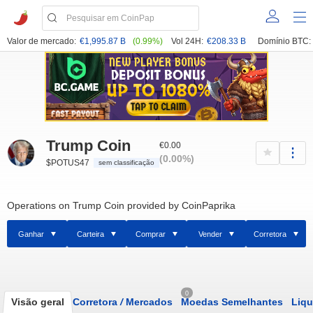
Valor de mercado:
€1,995.87 B
(0.99%)
Vol 24H:
€208.33 B
Domínio BTC:
Trump Coin
€0.00
(0.00%)
$POTUS47
sem classificação
Operations on Trump Coin provided by CoinPaprika
Ganhar
Carteira
Comprar
Vender
Corretora
0
Visão geral
Corretora
/
Mercados
Moedas Semelhantes
Liqu